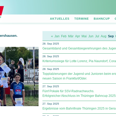
AKTUELLES
TERMINE
BAHNCUP
dershausen.
«
Jan
Feb
Mär
Apr
Mai
Jun
Jul
Aug
Sep
28. Sep 2025
Gesamtstand und Gesamtsiegerehrungen des Jugen
28. Sep 2025
Kriteriumssiege für Lotte Lorenz, Pia Naundorf, Co
28. Sep 2025
Topplatzierungen der Jugend und Junioren beim er
neuen Saison in Frankfurt/Oder.
27. Sep 2025
Fünf Pokale für SSV-Radnachwuchs.
Erfolgreicher Abschluss im Thüringer Bahncup 2025
27. Sep 2025
Ergebnisse vom Bahnfinale Thüringen 2025 in Gera