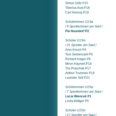
Simon Götz P15
Tiberius Aust P16
Carl Herzog P19
Schülerinnen U13w
/ 9 Sportlerinnen am Start /
Pia Naundorf P2
Schüler U13m
/ 21 Sportler am Start /
Ares Knoch P4
Toni Seidenzahl P5
Richard Hager P9
Miron Haynert P16
Tim Praschak P17
Arthiur Trummer P19
Leander Sirtl P21
Schülerinnen U15w
/ 7 Sportlerinnen am Start /
Lucia Wiencek P1
Linda Böttger P5
Schüler U15m
/ 17 Sportler am Start /