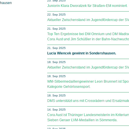
23. Sep 2025
shausen
Juniorin Klara Dworatzek für Straßen-EM nominiert.
22. Sep 2025
Aktueller Zwischenstand im Jugendfördercup der SV Sp
21. Sep 2025
Top Ten Ergebnisse bei DM Omnium und DM Madison
Cora Aust und Jim Schüßler in der Bahn-Nachwuchss
21. Sep 2025
Lucia Wiencek gewinnt in Sondershausen.
18. Sep 2025
Aktueller Zwischenstand im Jugendfördercup der SV Sp
18. Sep 2025
WM-Silbermedaillengewinner Leon Brunnert ist Sporth
Kategorie Gehörlosensport.
18. Sep 2025
DMS unterstützt uns mit Crossrädern und Ersatzmate
14. Sep 2025
Cora Aust ist Thüringer Landesmeisterin im Kriterium
Sieben Geraer LVM-Medaillen in Sömmerda.
13. Sep 2025