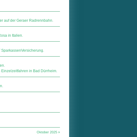
ber auf der Geraer Radrennbahn.
a in Italien.
ar­kas­sen­Ver­si­che­rung.
en.
Einzelzeitfahren in Bad Dürrheim.
n.
Oktober 2025 »