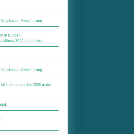
ar­kas­sen­Ver­si­che­rung.
 in Büttgen.
ichtung 2025 top platziert.
ar­kas­sen­Ver­si­che­rung.
ilfe Juniorsportler 2025 in der
rial.
.