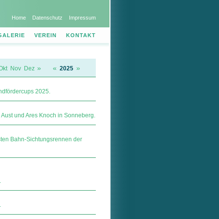
Home
Datenschutz
Impressum
GALERIE
VEREIN
KONTAKT
»
«
»
Okt
Nov
Dez
2025
dfördercups 2025.
ra Aust und Ares Knoch in Sonneberg.
sten Bahn-Sichtungsrennen der
.
.