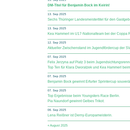
DM-Titel für Benjamin Bock im Keirin!
13. Sep 2025
Sechs Thüringer Landesmeistertitel für den Gastge
13. Sep 2025
Kea Hammerl im U17-Nationalteam bei der Coppa Ros
12. Sep 2025
Aktueller Zwischenstand im Jugendfördercup der SV Sp
07. Sep 2025
Felix Jerzyna auf Platz 3 beim Jugendsichtungsrenn
Top Ten für Klara Dworatzek und Kea Hammerl beim 
07. Sep 2025
Benjamin Bock gewinnt Erfurter Sprintercup souverä
07. Sep 2025
Top Ergebnisse beim Youngsters Race Berlin.
Pia Naundorf gewinnt Gelbes Trikot.
06. Sep 2025
Lena Reißner ist Derny-Europameisterin.
« August 2025