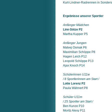
Kurt-Lindner-Radrennen in Sonder
Ergebnisse unserer Sportler
Anfänger Mädchen
Linn Götze P2
Martha Kupper P5
Anfänger Jungen
Matvej Osmak P6
Maximilian Schöppe P8
Hagen Leich P12
Leopold Schöppe P13
Ajax Knoch P14
Schülerinnen U11w
/ 8 Sportlerinnen am Start /
Lotte Lorenz P2
Paula Wähnert P8
Schüler U11m
/ 25 Sportler am Start /
Ben Kunze P10
Moritz Alexy P11