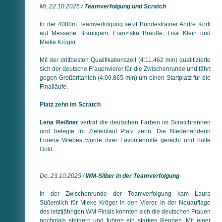
Mi, 22.10.2025 /
Teamverfolgung und Scratch
In der 4000m Teamverfolgung setzt Bundestrainer Andre Korff
auf Messane Bräutigam, Fran­ziska Brauße, Lisa Klein und
Mieke Kröger.
Mit der drittbesten Qualifikationszeit (4:11.462 min) qualifizierte
sich der deutsche Frauenvierer für die Zwischenrunde und fährt
gegen Großbritanien (4:09.865 min) um einen Startplatz für die
Finalläufe.
Platz zehn im Scratch
Lena Reißner
vertrat die deutschen Farben im Scratch­rennen
und belegte im Zieleinlauf Platz zehn. Die Niederländerin
Lorena Wiebes wurde ihrer Favoritenrolle gerecht und holte
Gold.
Do, 23.10.2025 /
WM-Silber in der Teamverfolgung
In der Zwischenrunde der Teamverfolgung kam Laura
Süßemilch für Mieke Kröger in den Vierer. In der Neuauflage
des letzt­jähri­gen WM-Finals konnten sich die deutschen Frauen
noch­mals steigern und fuhren ein starkes Rennen. Mit einer