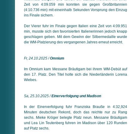
Zeit von 4:09.059 min konnten sie gegen Großbritannien
(4:10.736 min) mit ein­ein­halb Sekunden Vorsprung den Einzug
ins Finale sichern.
Der Vierer fuhr im Finale gegen Italien eine Zeit von 4:09.951
min, musste sich den favorisierten Italienerinnen jedoch knapp
geschlagen geben. Mit dem Gewinn der Silbermedaille wurde
die WM-Platzierung des vergangenen Jahres erneut erreicht.
Fr, 24.10.2025 /
Omnium
Im Omnium kam Messane Bräutigam bei ihrem WM-Debüt auf
den 17. Platz. Den Titel holte sich die Niederländerin Lorena
Wiebes.
Sa, 25.10.2025 /
Einerverfolgung und Madison
In der Einerverfolgung fuhr Franziska Brauße in 4:32,924
Minuten deutschen Rekord, doch das reichte nur zu Rang
sechs. Mieke Kröger belegte Platz neun. Messane Bräutigam
und Lea Lin Teutenberg fuhren im Madison über 120 Runden
auf Platz sechs.