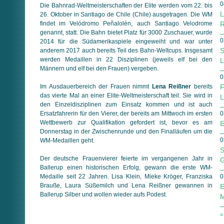
0
Die Bahn­rad-Welt­meister­schaften der Elite werden vom 22. bis
L
26. Oktober in Santiago de Chile (Chile) ausgetragen. Die WM
findet im Velódromo Peñalolén, auch Santiago Velodrome
R
genannt, statt. Die Bahn bietet Platz für 3000 Zuschauer, wurde
0
2014 für die Südamerikaspiele eingeweiht und war unter
S
anderem 2017 auch bereits Teil des Bahn-Weltcups. Insgesamt
werden Medaillen in 22 Disziplinen (jeweils elf bei den
L
Männern und elf bei den Frauen) vergeben.
0
Im Aus­dauer­bereich der Frauen nimmt
Lena Reißner
bereits
F
das vierte Mal an einer Elite-Weltmeisterschaft teil. Sie wird in
L
den Einzel­dis­zi­pli­nen zum Einsatz kommen und ist auch
Ersatz­fahrerin für den Vierer, der bereits am Mittwoch im ersten
0
Wettbewerb zur Qualifikation gefordert ist, bevor es am
E
Donnerstag in der Zwischen­runde und den Final­läufen um die
0
WM-Medaillen geht.
S
Der deutsche Frauenvierer feierte im vergangenen Jahr in
G
Ballerup einen historischen Erfolg, gewann die erste WM-
Medaille seit 22 Jahren. Lisa Klein, Mieke Kröger, Franziska
0
Brauße, Laura Süßemilch und Lena Reißner gewannen in
E
Ballerup Silber und wollen wieder aufs Podest.
M
«