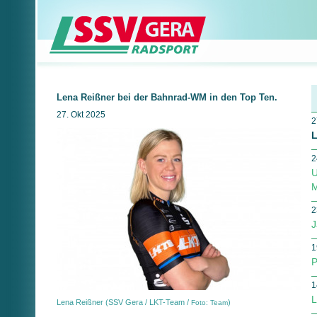
Lena Reißner bei der Bahnrad-WM in den Top Ten.
27. Okt 2025
2
L
2
U
M
2
J
1
P
1
L
Lena Reißner (SSV Gera / LKT-Team /
)
Foto: Team