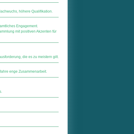
 Nachwuchs, höhere Qualifikation.
namtliches Engagement.
mmlung mit positiven Akzenten für
sforderung, die es zu meistern gilt.
 Jahre enge Zusammenarbeit.
s.