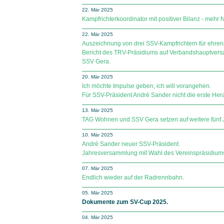
22. Mär 2025
Kampfrichterkoordinator mit positiver Bilanz - mehr
22. Mär 2025
Auszeichnung von drei SSV-Kampfrichtern für ehre
Bericht des TRV-Präsidiums auf Verbandshauptversa
SSV Gera.
20. Mär 2025
Ich möchte Impulse geben, ich will vorangehen.
Für SSV-Präsident André Sander nicht die erste Herau
13. Mär 2025
TAG Wohnen und SSV Gera setzen auf weitere fünf
10. Mär 2025
André Sander neuer SSV-Präsident.
Jahresversammlung mit Wahl des Vereinspräsidium
07. Mär 2025
Endlich wieder auf der Radrennbahn.
05. Mär 2025
Dokumente zum SV-Cup 2025.
04. Mär 2025