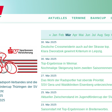
AKTUELLES
TERMINE
BAHNCUP
«
Jan
Feb
Mär
Apr
Mai
Jun
Jul
Aug
Sep
30. Mär 2025
Deutsche Crossmeisterin auch auf der Strasse top.
Klara Dworatzek gewinnt Kriterium in Leipzig.
30. Mär 2025
Top-Ergebnisse in Weimar.
Nochmalige Steigerung beim zweiten Saisonrennen
27. Mär 2025
Das Wohl der Radsportler hat oberste Priorität.
adsport-Verbandes sind die
SSV Gera und Waldkliniken Eisenberg unterzeichne
ördercup Thüringen der SV
cht:
25. Mär 2025
025
Aktueller Zwischenstand im Jugendfördercup der SV Sp
2025
23. Mär 2025
Saisonstart mit Top-Ergebnissen in Breitenworbis.