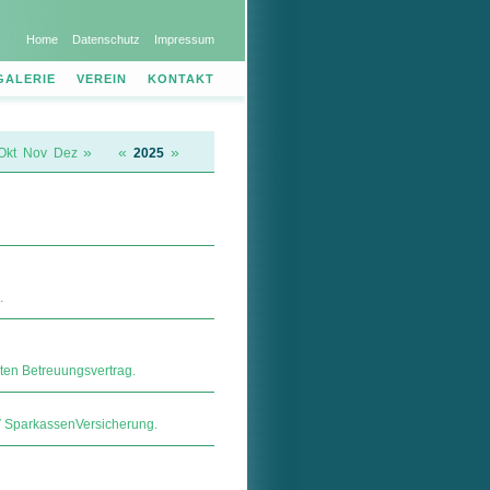
Home
Datenschutz
Impressum
GALERIE
VEREIN
KONTAKT
»
«
»
Okt
Nov
Dez
2025
.
ten Betreuungsvertrag.
ar­kas­sen­Ver­si­che­rung.