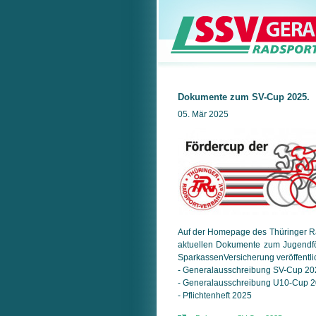
Dokumente zum SV-Cup 2025.
05. Mär 2025
Auf der Homepage des Thüringer R
aktuellen Dokumente zum Jugendf
Spar­kas­sen­Ver­si­che­rung ver­öffent­li
- General­aus­schrei­bung SV-Cup 2
- General­aus­schrei­bung U10-Cup 
- Pflichtenheft 2025