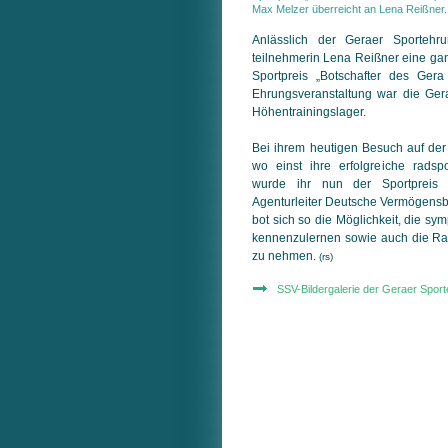
Max Melzer überreicht an Lena Reißner.
Anlässlich der Geraer Sportehr
teilnehmerin Lena Reißner eine g
Sport­preis „Botschafter des Ger
Ehrungsveranstaltung war die Ger
Höhentrainingslager.
Bei ihrem heutigen Besuch auf de
wo einst ihre erfolgreiche radsp
wurde ihr nun der Sportpreis 
Agenturleiter Deutsche Vermögensbe
bot sich so die Möglichkeit, die sy
kennen­zu­ler­nen sowie auch die 
zu nehmen.
(rs)
SSV-Bildergalerie der Geraer Spor