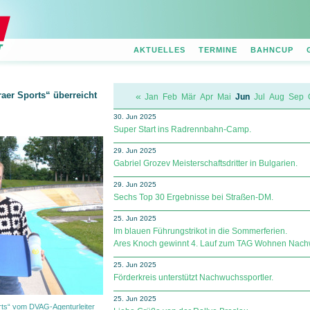
AKTUELLES
TERMINE
BAHNCUP
raer Sports“ überreicht
«
Jan
Feb
Mär
Apr
Mai
Jun
Jul
Aug
Sep
30. Jun 2025
Super Start ins Radrennbahn-Camp.
29. Jun 2025
Gabriel Grozev Meisterschaftsdritter in Bulgarien.
29. Jun 2025
Sechs Top 30 Ergebnisse bei Straßen-DM.
25. Jun 2025
Im blauen Führungstrikot in die Sommerferien.
Ares Knoch gewinnt 4. Lauf zum TAG Wohnen Nac
25. Jun 2025
Förderkreis unterstützt Nachwuchssportler.
25. Jun 2025
rts“ vom DVAG-Agenturleiter