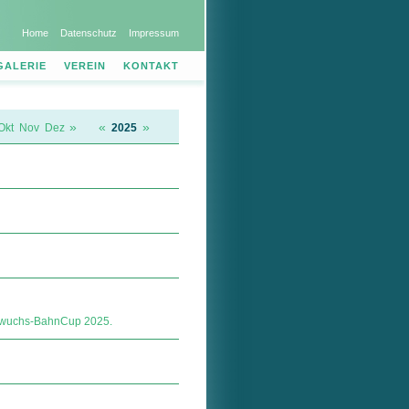
Home
Datenschutz
Impressum
GALERIE
VEREIN
KONTAKT
»
«
»
Okt
Nov
Dez
2025
hwuchs-BahnCup 2025.