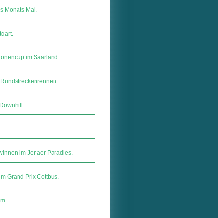
s Monats Mai.
gart.
tionencup im Saarland.
r Rundstreckenrennen.
Downhill.
winnen im Jenaer Paradies.
im Grand Prix Cottbus.
um.