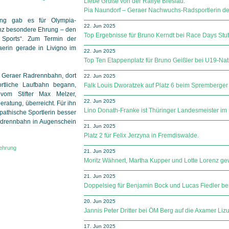
Liebe Grüße von der Rallye Breslau.
Pia Naundorf – Geraer Nachwuchs-Radsportlerin de
ung gab es für Olympia­
22. Jun 2025
anz besondere Ehrung – den
Top Ergebnisse für Bruno Kerndt bei Race Days Stutt
a Sports“. Zum Termin der
aerin gerade in Livigno im
22. Jun 2025
Top Ten Etappenplatz für Bruno Geißler bei U19-Na
r Geraer Radrennbahn, dort
22. Jun 2025
ortliche Laufbahn begann,
Falk Louis Dworatzek auf Platz 6 beim Spremberge
vom Stifter Max Melzer,
22. Jun 2025
ratung, überreicht. Für ihn
Lino Donath-Franke ist Thüringer Landesmeister im 
mpathische Sportlerin besser
Radrennbahn in Augenschein
21. Jun 2025
Platz 2 für Felix Jerzyna in Fremdiswalde.
tehrung
21. Jun 2025
Moritz Wähnert, Martha Kupper und Lotte Lorenz ge
21. Jun 2025
Doppelsieg für Benjamin Bock und Lucas Fiedler be
20. Jun 2025
Jannis Peter Dritter bei ÖM Berg auf die Axamer Liz
17. Jun 2025