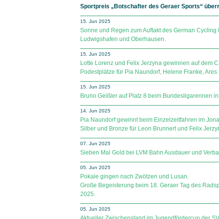
Sportpreis „Botschafter des Geraer Sports“ überr
15. Jun 2025
Sonne und Regen zum Auftakt des German Cycling
Ludwigshafen und Oberhausen.
15. Jun 2025
Lotte Lorenz und Felix Jerzyna gewinnen auf dem 
Podestplätze für Pia Naundorf, Helene Franke, Ares
15. Jun 2025
Bruno Geißler auf Platz 8 beim Bundesligarennen in
14. Jun 2025
Pia Naundorf gewinnt beim Einzelzeitfahren im Jonas
Silber und Bronze für Leon Brunnert und Felix Jerzy
07. Jun 2025
Sieben Mal Gold bei LVM Bahn Ausdauer und Verban
05. Jun 2025
Pokale gingen nach Zwötzen und Lusan.
Große Begeisterung beim 18. Geraer Tag des Radsp
2025.
05. Jun 2025
Aktueller Zwischenstand im Jugendfördercup der SV Sp