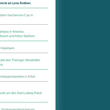
eicht an Lena Reißner.
 Bahn Nachwuchs-Cup in
Campus in Ilmenau.
 Knoch und Arthur Wolfram.
 Gippingen.
tal den Thüringer Meistertitel.
na.
dsjugendspielen in Erfurt.
orts um den Olaf-Ludwig-Pokal
ar­kas­sen­Ver­si­che­rung.