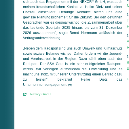
sich auch das Engagement mit der NEXORY GmbH, was auch
C
meinen freundschaftlichen Kontakt zu Heiko Dietz und seiner
Ehefrau einschließt. Derartige Kontakte bieten uns eine
1
gewisse Planungssicherheit für die Zukunft. Bei den geführten
T
Ge­sprä­chen war es diesmal wichtig, die Zusammenarbeit über
F
das laufende Sportjahr 2025 hinaus bis zum 31. Dezember
2026 auszudehnen“, sagte Bernd Herrmann anlässlich der
1
Vertrags­unter­zeichnung.
A
R
„Neben dem Radsport sind uns auch Umwelt- und Klimaschutz
sowie soziale Belange wichtig. Daher fördern wir die Jugend-
1
und Vereinsarbeit in der Region. Dazu zählt eben auch der
B
Rad­sport. Der SSV Gera ist ein sehr erfolgreicher Rad­sport­
B
verein. Wir verfolgen aufmerksam die Entwicklung und es
macht uns stolz, mit unserer Unterstützung einen Beitrag dazu
«
zu leisten“, bekräftigt Heike Dietz das
Unternehmensengagement.
(rs)
Nexory GmbH