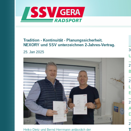
Tradition - Kontinuität - Planungssicherheit.
NEXORY und SSV unterzeichnen 2-Jahres-Vertrag.
3
25. Jan 2025
U
2
B
2
L
E
2
A
D
2
T
Heiko Dietz und Bernd Herrmann anlässlich der