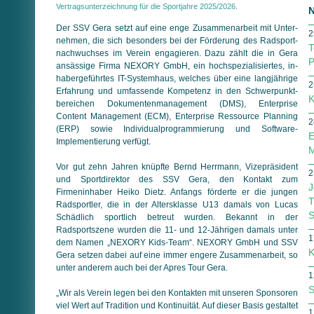
Vertragsunterzeichnung für die Sportjahre 2025/2026.
N
Der SSV Gera setzt auf eine enge Zusammenarbeit mit Unter­
2
nehmen, die sich besonders bei der Förderung des Rad­sport­
T
nach­wuchses im Verein engagieren. Dazu zählt die in Gera
P
ansässige Firma NEXORY GmbH, ein hochspezialisiertes, in­
ha­ber­ge­führtes IT-Systemhaus, welches über eine langjährige
2
Erfahrung und umfassende Kompetenz in den Schwer­punkt­
K
berei­chen Dokumentenmanagement (DMS), Enterprise
Content Management (ECM), Enterprise Ressource Planning
2
(ERP) sowie Individualprogrammierung und Software-
E
Implementierung verfügt.
M
Vor gut zehn Jahren knüpfte Bernd Herrmann, Vizepräsident
2
und Sportdirektor des SSV Gera, den Kontakt zum
J
Firmeninhaber Heiko Dietz. Anfangs förderte er die jungen
T
Radsportler, die in der Altersklasse U13 damals von Lucas
S
Schädlich sportlich betreut wurden. Bekannt in der
Radsportszene wurden die 11- und 12-Jährigen damals unter
1
dem Namen „NEXORY Kids-Team“. NEXORY GmbH und SSV
K
Gera setzen dabei auf eine immer engere Zusammenarbeit, so
unter anderem auch bei der Apres Tour Gera.
1
S
„Wir als Verein legen bei den Kontakten mit unseren Sponsoren
viel Wert auf Tradition und Kontinuität. Auf dieser Basis gestaltet
1