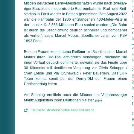
L
Mit den deutschen Derny-Meisterschaften wurde nach zwei­jäh­
ri­ger Bauzeit die modernisierte Radrennbahn im Rad- und Reit­
2
stadion in Forst wieder in Betrieb genommen. Seit August 2022
L
war die Fahrbahn der 1906 entstandenen 400-Meter-Piste in
L
der Lausitz für 3,568 Millionen Euro saniert worden. „Die Bahn
ist durch die Beschichtung deutlich schneller und homogener
2
als vorher“, sagte Marcel Möbus, Sportlicher Leiter vom PSV
G
1893 Forst.
2
Bei den Frauen konnte
Lena Reißner
mit Schrittmacher Marcel
P
Möbus ihren DM-Titel erfolgreich verteidigen. Nachdem sie
N
ihren Vorlauf deutlich dominierte, gewann sie das Finale über
30 Kilometer mit deutlichem Vorsprung vor Olivia Schoppe /
2
Sven Lohse und Pia Grünewald / Peter Bäuerlein. Das LKT-
B
Team konnte somit bei der Derny-DM der Frauen einen
2
Dreifacherfolg feiern.
I
Am Sonntag ermitteln auch die Männer um Vorjahressieger
2
Moritz Augenstein ihren Deutschen Meister.
(wjw)
L
Deutsche Meisterschaften siehe rad-net.de
2
B
S