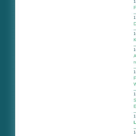
1
F
1
D
1
K
1
A
r
1
F
W
1
S
E
1
L
1