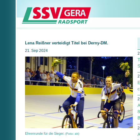
Lena Reißner verteidigt Titel bei Derny-DM.
21. Sep 2024
2
T
S
2
E
c
2
A
8
B
2
Ehrenrunde für die Sieger.
(Foto: ak)
A