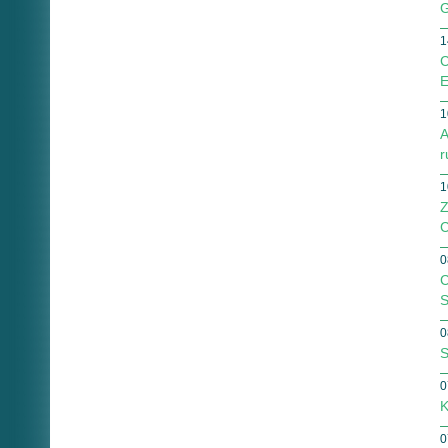
G
1
C
E
1
A
r
1
Z
C
0
C
S
0
S
0
K
0