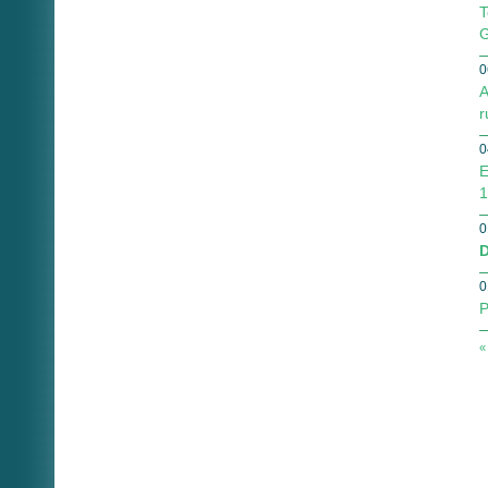
T
G
0
A
r
0
E
1
0
D
0
P
«