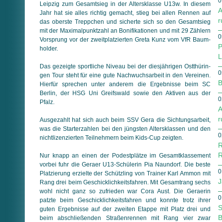
0
Leipzig zum Gesamtsieg in der Altersklasse U13w. In diesem
A
Jahr hat sie alles richtig gemacht, stieg bei allen Rennen auf
r
das oberste Treppchen und sicherte sich so den Gesamtsieg
mit der Maximalpunktzahl an Bonifikationen und mit 29 Zählern
0
Vor­sprung vor der zweitplatzierten Greta Kunz vom VfR Baum­
P
holder.
L
Das gezeigte sportliche Niveau bei der diesjährigen Ost­thü­rin­
0
gen Tour steht für eine gute Nachwuchsarbeit in den Vereinen.
B
Hierfür sprechen unter anderem die Ergebnisse beim SC
Berlin, der HSG Uni Greifswald sowie den Aktiven aus der
0
Pfalz.
A
r
Ausgezahlt hat sich auch beim SSV Gera die Sichtungsarbeit,
was die Starterzahlen bei den jüngsten Altersklassen und den
0
nichtlizenzierten Teilnehmern beim Kids-Cup zeigten.
R
R
Nur knapp an einen der Podestplätze im Gesamtklassement
vorbei fuhr die Geraer U13-Schülerin Pia Naundorf. Die beste
0
Platzierung erzielte der Schützling von Trainer Karl Ammon mit
J
Rang drei beim Geschicklichkeitsfahren. Mit Gesamtrang sechs
wohl nicht ganz so zufrieden war Cora Aust. Die Geraerin
0
patzte beim Geschicklichkeitsfahren und konnte trotz ihrer
S
guten Ergebnisse auf der zweiten Etappe mit Platz drei und
B
beim abschließenden Straßenrennen mit Rang vier zwar