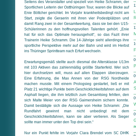
Seitens des Veranstalter und speziell von Heike Schramm, der
1
Sportlichen Leiterin der Ostthüringen Tour, waren die Blicke auf
L
Enie Böttcher gerichtet. Im Vorjahr krankheitsbedingt nicht am
R
Start, zeigte die Geraerin mit ihren vier Podestplätzen und
damit Rang zwei in der Gesamtwertung, dass sie bei den U15-
1
Schülerinnen zu den hoffnungsvollen Talenten gehört. „Enie
M
hat für sich das Optimale herausgeholt“, so das Fazit ihrer
Trainerin Heike Schramm. Die 14-Jährige sieht allerdings ihre
1
sportliche Perspektive mehr auf der Bahn und wird im Herbst
F
ins Thüringer Sprintteam nach Erfurt wechseln.
0
Erwartungsgemäß stellte auch diesmal die Altersklasse U13m
P
mit 103 Aktiven das zahlenmäßig größte Starterfeld. Wer sich
hier durchsetzen will, muss auf allen Etappen überzeugen.
0
Eine Erfahrung, die Max Annen von der RSG Nordheide
A
machen musste. Mit einem Prologsieg gestartet, ließ er mit
S
Platz 21 wichtige Punkte beim Geschicklichkeitsfahren auf dem
Asphalt liegen, die ihm letztlich zum Gesamtsieg fehlten, den
0
sich Malte Meier von der RSG Gaimersheim sichern konnte.
W
Damit bestätigte sich die Aussage von Heike Schramm: „Die
Rundfahrt gewinnt man nicht unbedingt mit dem
0
Geschicklichkeitsfahren, kann sie aber verlieren. Als Sieger
G
sollte man immer unter den Top drei sein.“
r
Nur ein Punkt fehlte im Vorjahr Clara Brendel vom SC DHfK