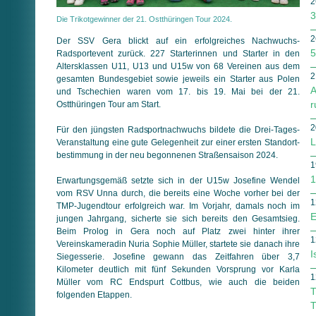
2
3
Die Trikotgewinner der 21. Ostthüringen Tour 2024.
2
Der SSV Gera blickt auf ein erfolgreiches Nachwuchs-
5
Radsportevent zurück. 227 Starterinnen und Starter in den
Altersklassen U11, U13 und U15w von 68 Vereinen aus dem
2
gesamten Bundesgebiet sowie jeweils ein Starter aus Polen
A
und Tschechien waren vom 17. bis 19. Mai bei der 21.
r
Ostthüringen Tour am Start.
2
Für den jüngsten Radsportnachwuchs bildete die Drei-Tages-
L
Veranstaltung eine gute Gelegenheit zur einer ersten Stand­ort­
bestimmung in der neu begonnenen Straßensaison 2024.
1
1
Erwartungsgemäß setzte sich in der U15w Josefine Wendel
vom RSV Unna durch, die bereits eine Woche vorher bei der
1
TMP-Jugendtour erfolgreich war. Im Vorjahr, damals noch im
E
jungen Jahrgang, sicherte sie sich bereits den Gesamtsieg.
Beim Prolog in Gera noch auf Platz zwei hinter ihrer
1
Vereinskameradin Nuria Sophie Müller, startete sie danach ihre
I
Siegesserie. Josefine gewann das Zeitfahren über 3,7
Kilometer deutlich mit fünf Sekunden Vorsprung vor Karla
1
Müller vom RC Endspurt Cott­bus, wie auch die beiden
T
folgenden Etappen.
T