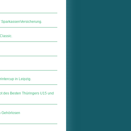
ar­kas­sen­Ver­si­che­rung.
Classic.
intercup in Leipzig.
ot des Besten Thüringers U15 und
en Gehörlosen