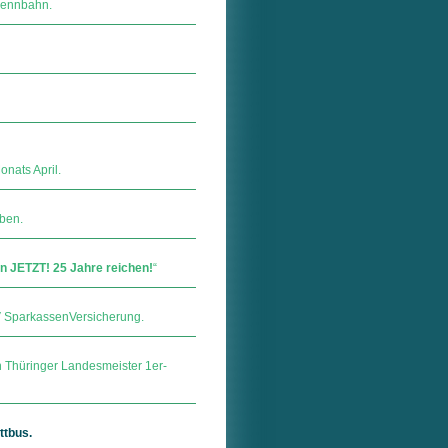
rennbahn.
nats April.
ben.
 JETZT! 25 Jahre reichen!
“
ar­kas­sen­Ver­si­che­rung.
 Thüringer Landesmeister 1er-
ttbus.