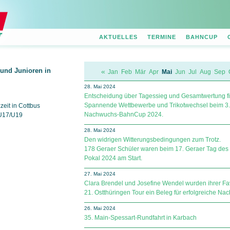
AKTUELLES
TERMINE
BAHNCUP
und Junioren in
«
Jan
Feb
Mär
Apr
Mai
Jun
Jul
Aug
Sep
28. Mai 2024
Entscheidung über Tagessieg und Gesamtwertung fi
Spannende Wettbewerbe und Trikotwechsel beim 3
eit in Cottbus
Nachwuchs-BahnCup 2024.
 U17/U19
28. Mai 2024
Den widrigen Witterungsbedingungen zum Trotz.
178 Geraer Schüler waren beim 17. Geraer Tag des
Pokal 2024 am Start.
27. Mai 2024
Clara Brendel und Josefine Wendel wurden ihrer Fav
21. Ostthüringen Tour ein Beleg für erfolgreiche Na
26. Mai 2024
35. Main-Spessart-Rundfahrt in Karbach