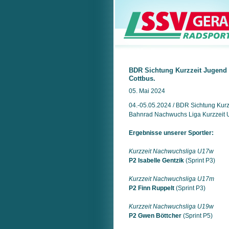
BDR Sichtung Kurzzeit Jugend 
Cottbus.
05. Mai 2024
04.-05.05.2024 / BDR Sichtung Kurzz
Bahnrad Nachwuchs Liga Kurzzeit
Ergebnisse unserer Sportler:
Kurzzeit Nachwuchsliga U17w
P2 Isabelle Gentzik
(Sprint P3)
Kurzzeit Nachwuchsliga U17m
P2 Finn Ruppelt
(Sprint P3)
Kurzzeit Nachwuchsliga U19w
P2 Gwen Böttcher
(Sprint P5)