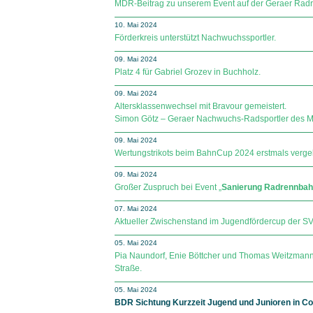
MDR-Beitrag zu unserem Event auf der Geraer Rad
10. Mai 2024
Förderkreis unterstützt Nachwuchssportler.
09. Mai 2024
Platz 4 für Gabriel Grozev in Buchholz.
09. Mai 2024
Altersklassenwechsel mit Bravour gemeistert.
Simon Götz – Geraer Nachwuchs-Radsportler des Mo
09. Mai 2024
Wertungstrikots beim BahnCup 2024 erstmals verge
09. Mai 2024
Großer Zuspruch bei Event „
Sanierung Radrennbahn
07. Mai 2024
Aktueller Zwischenstand im Jugendfördercup der SV Sp
05. Mai 2024
Pia Naundorf, Enie Böttcher und Thomas Weitzmann
Straße.
05. Mai 2024
BDR Sichtung Kurzzeit Jugend und Junioren in Co