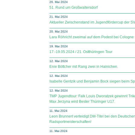
26. Mai 2024
51. Rund um Großwaltersdorf
21. Mai 2024
Aktueller Zwischenstand im Jugendfördercup der SV Sp
20. Mai 2024
Lara Röhricht zweimal auf dem Podest bei Cologne 
19. Mai 2024
17.-19.05.2024 / 21. Ostthüringen Tour
12. Mai 2024
Enie Böttcher mit Rang zwei in Hainichen.
12. Mai 2024
Isabelle Gentzik und Benjamin Bock siegen beim Spr
12. Mai 2024
TMP Jugendtour: Falk Louis Dworatzek gewinnt Trik
Max Jerzyna wird Bester Thüringer U17.
11. Mai 2024
Leon Brunnert verteidigt DM-Titel bei den Deutsch
Radsportmeisterschaften!
11. Mai 2024