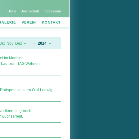
Home
Datenschutz
Impressum
GALERIE
VEREIN
KONTAKT
»
«
»
Okt
Nov
Dez
2024
el im Madison.
. Lauf zum TAG Wohnen
 Radsports um den Olaf-Ludwig-
oritenrolle gerecht.
chwuchsarbeit.