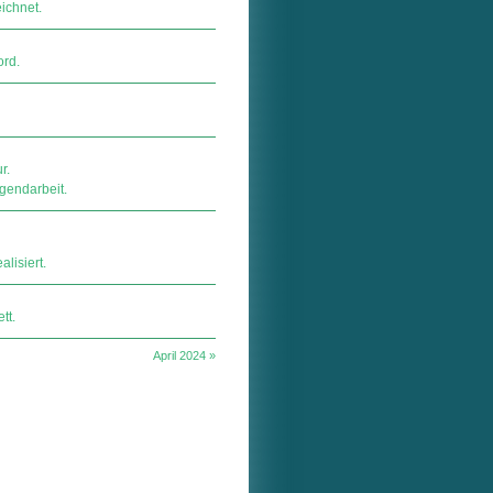
ichnet.
ord.
r.
gendarbeit.
lisiert.
tt.
April 2024 »