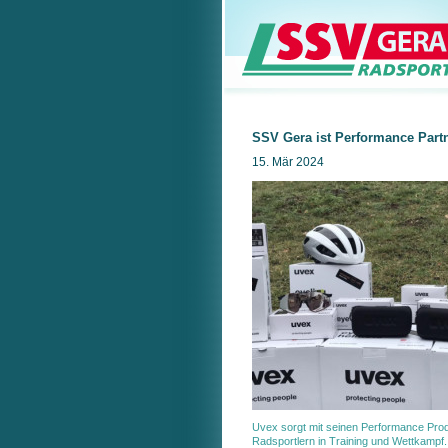
SSV Gera ist Performance Part
15. Mär 2024
Uvex sorgt mit seinen Performance Produ
Radsportlern in Training und Wettkampf.