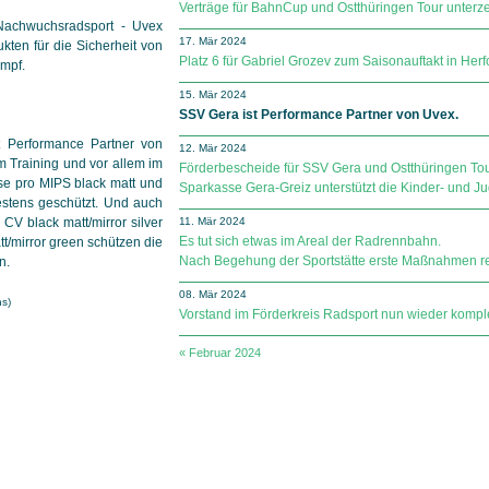
Verträge für BahnCup und Ostthüringen Tour unterze
Nachwuchsradsport - Uvex
17. Mär 2024
kten für die Sicherheit von
Platz 6 für Gabriel Grozev zum Saisonauftakt in Herf
ampf.
15. Mär 2024
SSV Gera ist Performance Partner von Uvex.
t Performance Partner von
12. Mär 2024
m Training und vor allem im
Förderbescheide für SSV Gera und Ostthüringen Tou
se pro MIPS black matt und
Sparkasse Gera-Greiz unterstützt die Kinder- und Ju
estens geschützt. Und auch
CV black matt/mirror silver
11. Mär 2024
Es tut sich etwas im Areal der Radrennbahn.
t/mirror green schützen die
Nach Begehung der Sportstätte erste Maßnahmen rea
n.
08. Mär 2024
hs)
Vorstand im Förderkreis Radsport nun wieder komple
« Februar 2024