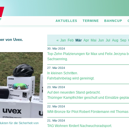
AKTUELLES
TERMINE
BAHNCUP
ner von Uvex.
«
Jan
Feb
Mär
Apr
Mai
Jun
Jul
Aug
Sep
30. Mär 2024
Top-Zehn Platzierungen für Max und Felix Jerzyna 
Sachsenring.
27. Mär 2024
In kleinen Schritten.
Fahrbahnbelag wird gereinigt.
23. Mär 2024
Auf den neuesten Stand gebracht.
Thüringer Kampfrichter geschult und Einsätze geplan
22. Mär 2024
WM-Bronze für Pilot Robert Förstemann mit Thomas U
21. Mär 2024
kten für die Sicherheit von
TAG Wohnen fördert Nachwuchsradsport.