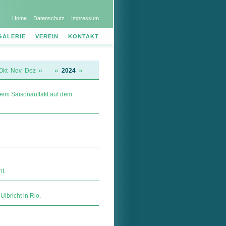
Home
Datenschutz
Impressum
GALERIE
VEREIN
KONTAKT
»
«
»
Okt
Nov
Dez
2024
beim Saisonauftakt auf dem
t.
lbricht in Rio.