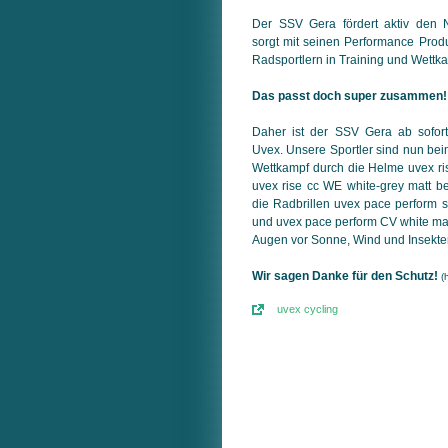
Der SSV Gera fördert aktiv den 
sorgt mit seinen Performance Produ
Radsportlern in Training und Wettk
Das passt doch super zusammen!
Daher ist der SSV Gera ab sofor
Uvex. Unsere Sportler sind nun bei
Wettkampf durch die Helme uvex ri
uvex rise cc WE white-grey matt b
die Radbrillen uvex pace perform s 
und uvex pace perform CV white mat
Augen vor Sonne, Wind und Insekte
Wir sagen Danke für den Schutz!
(
uvex cycling