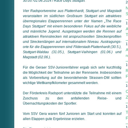
30.05.-02.06.2024 / Race Days Stuttgart
2
N
Vier Radsportvereine aus Plattenhardt, Stuttgart und Magstadt
S
veranstalten im südlichen Großraum Stuttgart ein attraktives
überregionales Etappenrennen unter der Namen „The Race
1
Days Stuttgart“ mit einem besonderen Fokus auf die weibliche
A
und männliche Jugend. Ausgetragen werden die Rennen auf
T
attraktiven Rennstrecken mit anspruchsvollen Streckenprofilen
und Streckenlängen auf internationalem Niveau. Aus­tra­gungs­
1
orte für die Etappenrennen sind Filderstadt-Plattenhardt (30.5.),
A
Stuttgart-Waldau (31.05.), Stuttgart-Vaihingen (01.06.) und
r
Magstadt (02.06.).
1
Für die Geraer SSV-Juniorenfahrer ergab sich sehr kurzfristig
R
die Möglichkeit der Teilnahme an der Rennserie. Insbesondere
F
als Vorbereitung auf die bevorstehende Strassen-DM sollten
wichtige Wettkampfkilometer gesammelt werden.
1
C
Der Förderkreis Radsport unterstützte die Teilnahme mit einem
Z
Zuschuss zu den anfallenden Reise- und
Übernachtungskosten der Sportler.
1
T
Vom SSV Gera waren fünf Junioren am Start und konnten auf
F
allen Etappen gute Ergebnisse erzielen.
1