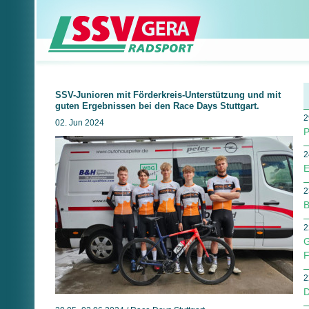
SSV-Junioren mit Förderkreis-Unterstützung und mit
guten Ergebnissen bei den Race Days Stuttgart.
2
02. Jun 2024
P
2
E
2
B
2
G
F
2
D