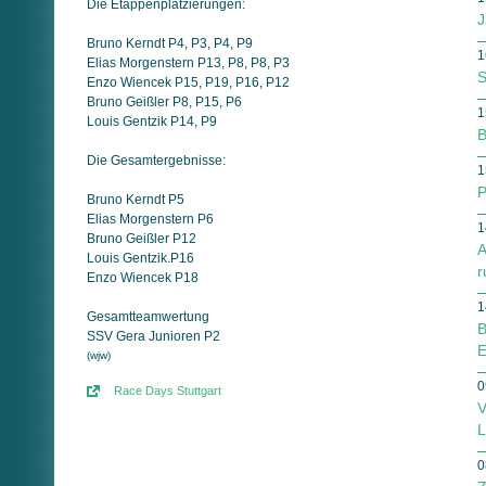
Die Etappenplatzierungen:
J
Bruno Kerndt P4, P3, P4, P9
1
Elias Morgenstern P13, P8, P8, P3
S
Enzo Wiencek P15, P19, P16, P12
Bruno Geißler P8, P15, P6
1
Louis Gentzik P14, P9
B
Die Gesamtergebnisse:
1
P
Bruno Kerndt P5
Elias Morgenstern P6
1
Bruno Geißler P12
A
Louis Gentzik.P16
r
Enzo Wiencek P18
1
Gesamtteamwertung
B
SSV Gera Junioren P2
E
(wjw)
0
Race Days Stuttgart
V
L
0