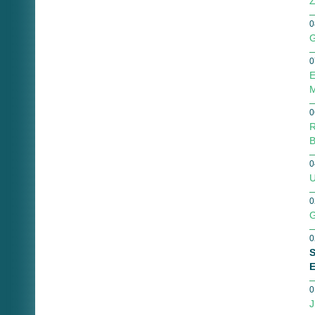
Z
0
G
0
E
M
0
R
B
0
U
0
G
0
S
E
0
J