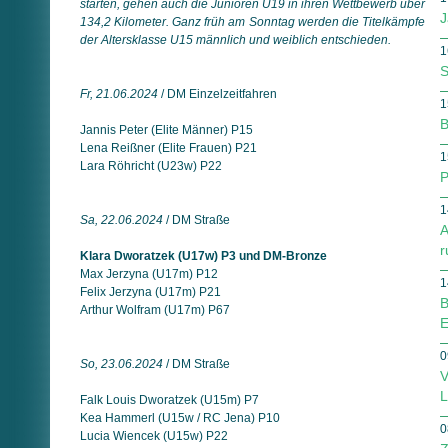
starten, gehen auch die Junioren U19 in ihren Wettbewerb über
J
134,2 Kilometer. Ganz früh am Sonntag werden die Titelkämpfe
der Altersklasse U15 männlich und weiblich entschieden.
1
S
Fr, 21.06.2024
/ DM Einzelzeitfahren
1
B
Jannis Peter (Elite Männer) P15
Lena Reißner (Elite Frauen) P21
1
Lara Röhricht (U23w) P22
P
1
Sa, 22.06.2024
/ DM Straße
A
r
Klara Dworatzek (U17w) P3 und DM-Bronze
Max Jerzyna (U17m) P12
1
Felix Jerzyna (U17m) P21
B
Arthur Wolfram (U17m) P67
E
0
So, 23.06.2024
/ DM Straße
V
L
Falk Louis Dworatzek (U15m) P7
Kea Hammerl (U15w / RC Jena) P10
0
Lucia Wiencek (U15w) P22