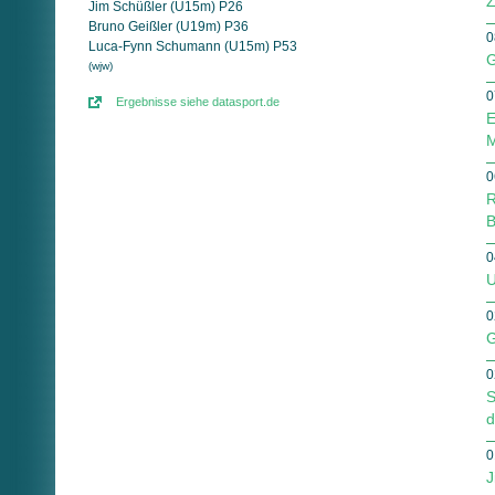
Z
Jim Schüßler (U15m) P26
Bruno Geißler (U19m) P36
0
Luca-Fynn Schumann (U15m) P53
G
(wjw)
0
Ergebnisse siehe datasport.de
E
M
0
R
B
0
U
0
G
0
S
d
0
J