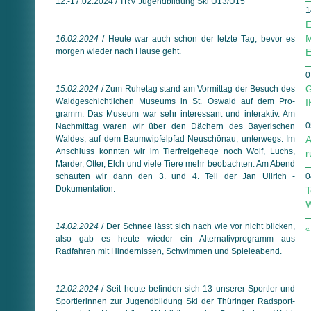
12.-17.02.2024 / TRV Jugendbildung Ski U13/U15
1
E
M
16.02.2024
/ Heute war auch schon der letzte Tag, bevor es
morgen wieder nach Hause geht.
E
0
G
15.02.2024
/ Zum Ruhetag stand am Vormittag der Besuch des
Waldgeschichtlichen Museums in St. Oswald auf dem Pro­
I
gramm. Das Museum war sehr interessant und interaktiv. Am
0
Nach­mit­tag waren wir über den Dächern des Bayerischen
Waldes, auf dem Baumwipfelpfad Neuschönau, unterwegs. Im
A
Anschluss konnten wir im Tierfreigehege noch Wolf, Luchs,
r
Marder, Otter, Elch und viele Tiere mehr beobachten. Am Abend
schauten wir dann den 3. und 4. Teil der Jan Ullrich -
0
Dokumentation.
T
W
14.02.2024
/ Der Schnee lässt sich nach wie vor nicht blicken,
«
also gab es heute wieder ein Alternativprogramm aus
Radfahren mit Hindernissen, Schwimmen und Spieleabend.
12.02.2024
/ Seit heute befinden sich 13 unserer Sportler und
Sportlerinnen zur Jugendbildung Ski der Thüringer Rad­sport­