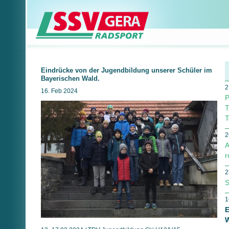
Eindrücke von der Jugendbildung unserer Schüler im
Bayerischen Wald.
2
16. Feb 2024
P
T
T
2
A
r
2
S
1
E
W