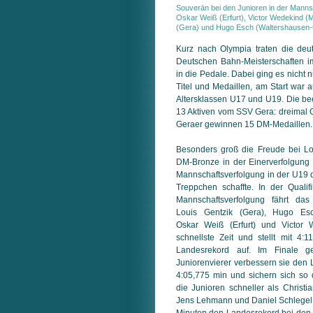
Souverän bei den Junioren in der Mann
Oskar Weiß (Erfurt), Victor Wedekind (M
(Gera) und Hugo Esch (Waltershausen-
Kurz nach Olympia traten die de
Deutschen Bahn-Meisterschaften im
in die Pedale. Dabei ging es nicht n
Titel und Medaillen, am Start war
Altersklassen U17 und U19. Die be­ei
13 Aktiven vom SSV Gera: dreimal G
Geraer gewinnen 15 DM-Medaillen.
Besonders groß die Freude bei Lo
DM-Bronze in der Einerverfolgung 
Mann­schafts­verfolgung in der U19
Treppchen schaffte. In der Qualif
Mannschaftsverfolgung fährt das
Louis Gentzik (Gera), Hugo Esc
Oskar Weiß (Erfurt) und Victor 
schnellste Zeit und stellt mit 4:
Landesrekord auf. Im Finale 
Juniorenvierer verbessern sie den
4:05,775 min und sichern sich so
die Junioren schneller als Christi
Jens Lehmann und Daniel Schlegel, 
Minuten den Landesrekord bei den M