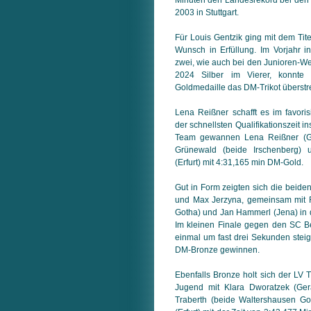
2003 in Stuttgart.
Für Louis Gentzik ging mit dem Tit
Wunsch in Erfüllung. Im Vorjahr in
zwei, wie auch bei den Junioren-We
2024 Silber im Vierer, konnt
Goldmedaille das DM-Trikot überstre
Lena Reißner schafft es im favoris
der schnellsten Qualifikationszeit in
Team gewannen Lena Reißner (Ge
Grünewald (beide Irschenberg) u
(Erfurt) mit 4:31,165 min DM-Gold.
Gut in Form zeigten sich die beide
und Max Jerzyna, gemeinsam mit 
Gotha) und Jan Hammerl (Jena) in 
Im kleinen Finale gegen den SC Be
einmal um fast drei Sekunden steig
DM-Bronze gewinnen.
Ebenfalls Bronze holt sich der LV 
Jugend mit Klara Dworatzek (Ger
Traberth (beide Waltershausen Go