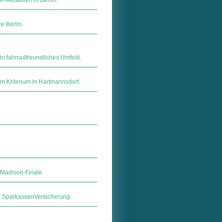
-Medaillen in Berlin.
e Berlin.
in fahrradfreundliches Umfeld.
im Kriterium in Hartmannsdorf.
 Madison-Finale.
ar­kas­sen­Ver­si­che­rung.