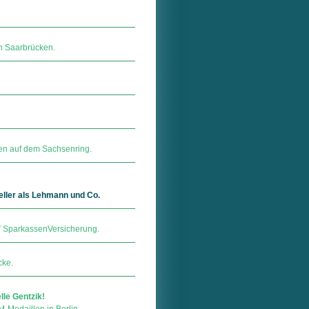
n Saarbrücken.
nen auf dem Sachsenring.
neller als Lehmann und Co.
ar­kas­sen­Ver­si­che­rung.
cke.
lle Gentzik!