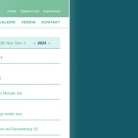
Home
Datenschutz
Impressum
GALERIE
VEREIN
KONTAKT
»
«
»
Okt
Nov
Dez
2024
24
.
 Monats Juli.
a weiter aus.
rien auf Gesamtrang 10.