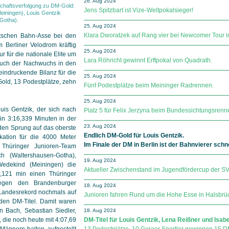
26. Aug 2024
schaftsverfolgung zu DM-Gold:
Jens Spitzbart ist Vize-Weltpokalsieger!
einingen), Louis Gentzik
Gotha).
25. Aug 2024
Klara Dworatzek auf Rang vier bei Newcomer Tour i
utschen Bahn-Asse bei den
 Berliner Velodrom kräftig
25. Aug 2024
ur für die nationale Elite um
Lara Röhricht gewinnt Erftpokal von Quadrath.
 auch der Nachwuchs in den
n­druck­en­de Bilanz für die
25. Aug 2024
old, 13 Podestplätze, zehn
Fünf Podestplätze beim Meininger Radrennen.
25. Aug 2024
uis Gentzik, der sich nach
Platz 5 für Felix Jerzyna beim Bundessichtungsren
in 3:16,339 Minuten in der
23. Aug 2024
 den Sprung auf das oberste
Endlich DM-Gold für Louis Gentzik.
ikation für die 4000 Meter
Im Finale der DM in Berlin ist der Bahnvierer sch
 Thüringer Junioren-Team
h (Waltershausen-Gotha),
19. Aug 2024
Wedekind (Meiningen) die
Aktueller Zwischenstand im Jugendfördercup der SV Sp
11,121 min einen Thüringer
gegen den Brandenburger
18. Aug 2024
 Landesrekord nochmals auf
Junioren fahren Rund um die Hohe Esse in Halsbrü
 den DM-Titel. Damit waren
an Bach, Sebastian Siedler,
18. Aug 2024
die noch heute mit 4:07,69
DM-Titel für Louis Gentzik, Lena Reißner und Isabe
ännern halten, aufgestellt