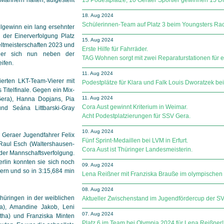
13 Podestplätze, 10 Geraer Sportler gewinnen 15 DM
18. Aug 2024
Schülerinnen-Team auf Platz 3 beim Youngsters Rac
elgewinn ein lang ersehnter
 der Einerverfolgung Platz
15. Aug 2024
ltmeisterschaften 2023 und
Erste Hilfe für Fahrräder.
e er sich nun neben der
TAG Wohnen sorgt mit zwei Reparaturstationen für e
ifen.
11. Aug 2024
ierten LKT-Team-Vierer mit
Podestplätze für Klara und Falk Louis Dworatzek be
s Titelfinale. Gegen ein Mix-
11. Aug 2024
ra), Hanna Dopjans, Pia
Cora Aust gewinnt Kriterium in Weimar.
nd Seána Littbarski-Gray
Acht Podestplatzierungen für SSV Gera.
10. Aug 2024
n Geraer Jugendfahrer Felix
Fünf Sprint-Medaillen bei LVM in Erfurt.
Raul Esch (Waltershausen-
Cora Aust ist Thüringer Landesmeisterin.
der Mannschaftsverfolgung.
rlin konnten sie sich noch
09. Aug 2024
ern und so in 3:15,684 min
Lena Reißner mit Franziska Brauße im olympischen
08. Aug 2024
Thüringen in der weiblichen
Aktueller Zwischenstand im Jugendfördercup der SV Sp
a), Amandine Jakob, Leni
07. Aug 2024
tha) und Franziska Minten
Platz 6 im Team bei Olympia 2024 für Lena Reißner!