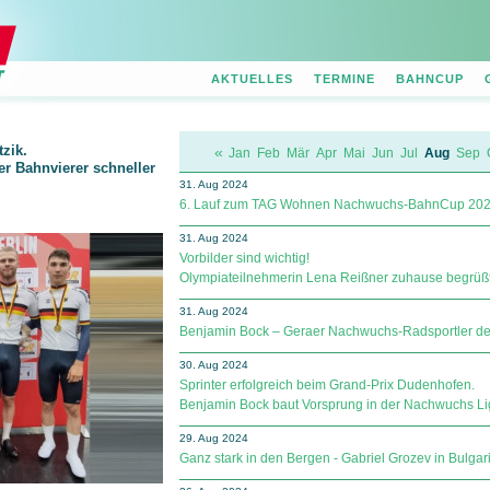
AKTUELLES
TERMINE
BAHNCUP
zik.
«
Jan
Feb
Mär
Apr
Mai
Jun
Jul
Aug
Sep
der Bahnvierer schneller
31. Aug 2024
6. Lauf zum TAG Wohnen Nachwuchs-BahnCup 20
31. Aug 2024
Vorbilder sind wichtig!
Olympiateilnehmerin Lena Reißner zuhause begrüßt
31. Aug 2024
Benjamin Bock – Geraer Nachwuchs-Radsportler des
30. Aug 2024
Sprinter erfolgreich beim Grand-Prix Dudenhofen.
Benjamin Bock baut Vorsprung in der Nachwuchs Lig
29. Aug 2024
Ganz stark in den Bergen - Gabriel Grozev in Bulga