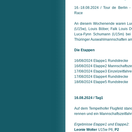
16.-18.08.2024 / Tour de Berlin - 
Race
An diesem Wochenende waren Luci
(U15w), Louis Böber, Falk Louis 
Luca-Fynn Schumann (U15m) bei d
Thüringer Auswahlmannschaften am 
Die Etappen
16/08/2024 Etappe1 Rundstrecke
16/08/2024 Etappe2 Mannschaftszei
17/08/2024 Etappe3 Einzelzeitfahr
17/08/2024 Etappe4 Rundstrecke
18/08/2024 Etappe5 Rundstrecke
16.08.2024 / Tag1
Auf dem Tempelhofer Flugfeld stand 
rennen und ein Mannschaftszeitfahr
Ergebnisse Etappe1 und Etappe2:
Leonie Wolter
U15w P6,
P2