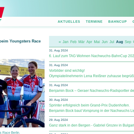
AKTUELLES
TERMINE
BAHNCUP
 beim Youngsters Race
«
Jan
Feb
Mär
Apr
Mai
Jun
Jul
Aug
Sep
31. Aug 2024
6. Lauf zum TAG Wohnen Nachwuchs-BahnCup 20
31. Aug 2024
Vorbilder sind wichtig!
Olympiateilnehmerin Lena Reißner zuhause begrüßt
31. Aug 2024
Benjamin Bock – Geraer Nachwuchs-Radsportler des
30. Aug 2024
Sprinter erfolgreich beim Grand-Prix Dudenhofen.
Benjamin Bock baut Vorsprung in der Nachwuchs Lig
29. Aug 2024
Ganz stark in den Bergen - Gabriel Grozev in Bulga
s Race Berlin.