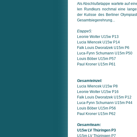
Als Abschlußetappe wartete auf eine
len Rundkurs nochmal eine langes
der Kulisse des Berliner Olympia­st
Gesamtsiegerehrung...
Etappe5:
Leonie Wolter U15w P13
Lucia Wiencek U15w P14
Falk Louis Dworatzek U15m P6
Luca-Fynn Schumann U15m P50
Louis Böber U15m P57
Paul Kroner U15m P61
Gesamteinzel:
Lucia Wiencek U15w P8
Leonie Wolter U15w P16
Falk Louis Dworatzek U15m P12
Luca-Fynn Schumann U15m P44
Louis Böber U15m P56
Paul Kroner U15m P62
Gesamtteam:
U15w LV Thüringen P3
U15m LV Thüringen P7