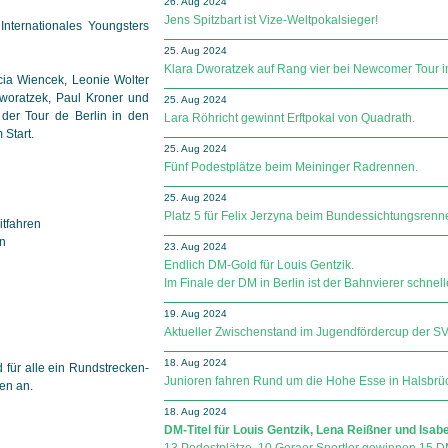
26. Aug 2024
Jens Spitzbart ist Vize-Weltpokalsieger!
Internationales Youngsters
25. Aug 2024
Klara Dworatzek auf Rang vier bei Newcomer Tour i
a Wiencek, Leonie Wolter
Dworatzek, Paul Kroner und
25. Aug 2024
er Tour de Berlin in den
Lara Röhricht gewinnt Erftpokal von Quadrath.
Start.
25. Aug 2024
Fünf Podestplätze beim Meininger Radrennen.
25. Aug 2024
Platz 5 für Felix Jerzyna beim Bundessichtungsren
tfahren
en
23. Aug 2024
Endlich DM-Gold für Louis Gentzik.
Im Finale der DM in Berlin ist der Bahnvierer schne
19. Aug 2024
Aktueller Zwischenstand im Jugendfördercup der SV Sp
18. Aug 2024
für alle ein Rund­strecken­
Junioren fahren Rund um die Hohe Esse in Halsbrü
en an.
18. Aug 2024
DM-Titel für Louis Gentzik, Lena Reißner und Isabe