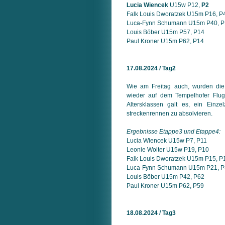
Lucia Wiencek
U15w P12,
P2
Falk Louis Dworatzek U15m P16, P
Luca-Fynn Schumann U15m P40, P
Louis Böber U15m P57, P14
Paul Kroner U15m P62, P14
17.08.2024 / Tag2
Wie am Freitag auch, wurden di
wieder auf dem Tempelhofer Flugf
Altersklassen galt es, ein Einze
strecken­rennen zu absolvieren.
Ergebnisse Etappe3 und Etappe4:
Lucia Wiencek U15w P7, P11
Leonie Wolter U15w P19, P10
Falk Louis Dworatzek U15m P15, P
Luca-Fynn Schumann U15m P21, P
Louis Böber U15m P42, P62
Paul Kroner U15m P62, P59
18.08.2024 / Tag3