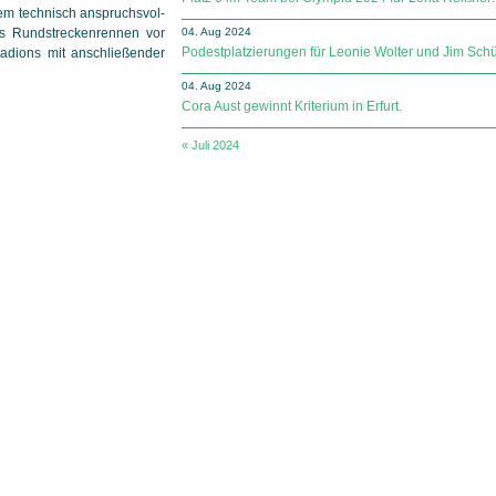
m technisch an­spruchs­vol­
 Rund­strecken­ren­nen vor
04. Aug 2024
Podestplatzierungen für Leonie Wolter und Jim Schü
adions mit an­schlie­ßen­der
04. Aug 2024
Cora Aust gewinnt Kriterium in Erfurt.
« Juli 2024