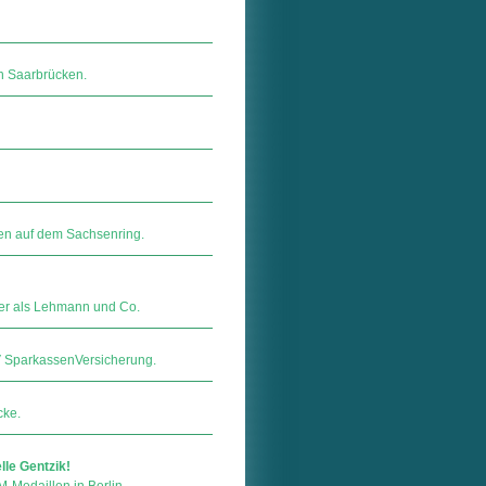
n Saarbrücken.
nen auf dem Sachsenring.
ller als Lehmann und Co.
ar­kas­sen­Ver­si­che­rung.
cke.
lle Gentzik!