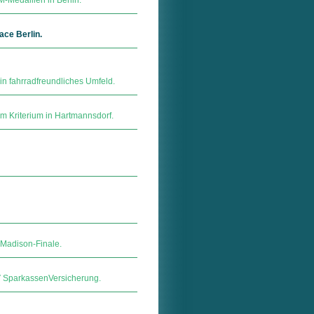
-Medaillen in Berlin.
ace Berlin.
in fahrradfreundliches Umfeld.
im Kriterium in Hartmannsdorf.
 Madison-Finale.
ar­kas­sen­Ver­si­che­rung.