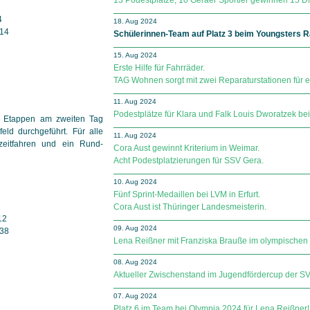
13 Podestplätze, 10 Geraer Sportler gewinnen 15 DM
4
18. Aug 2024
14
Schülerinnen-Team auf Platz 3 beim Youngsters R
15. Aug 2024
Erste Hilfe für Fahrräder.
TAG Wohnen sorgt mit zwei Reparaturstationen für e
11. Aug 2024
Podestplätze für Klara und Falk Louis Dworatzek be
e Etappen am zweiten Tag
eld durchgeführt. Für alle
11. Aug 2024
lzeitfahren und ein Rund­
Cora Aust gewinnt Kriterium in Weimar.
Acht Podestplatzierungen für SSV Gera.
10. Aug 2024
Fünf Sprint-Medaillen bei LVM in Erfurt.
Cora Aust ist Thüringer Landesmeisterin.
12
09. Aug 2024
38
Lena Reißner mit Franziska Brauße im olympischen
08. Aug 2024
Aktueller Zwischenstand im Jugendfördercup der SV Sp
07. Aug 2024
Platz 6 im Team bei Olympia 2024 für Lena Reißner!