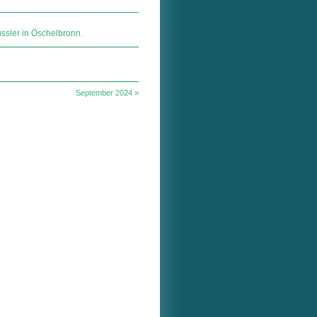
ssler in Öschelbronn.
September 2024 »