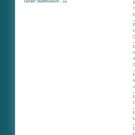
Geraer Stadtmuseum...
(rs)
2
T
E
2
V
Q
1
I
A
2
1
A
r
1
C
1
M
1
P