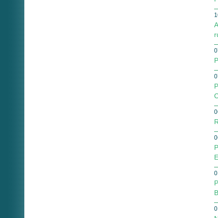
1
A
r
0
P
0
P
C
0
R
0
P
E
0
P
B
0