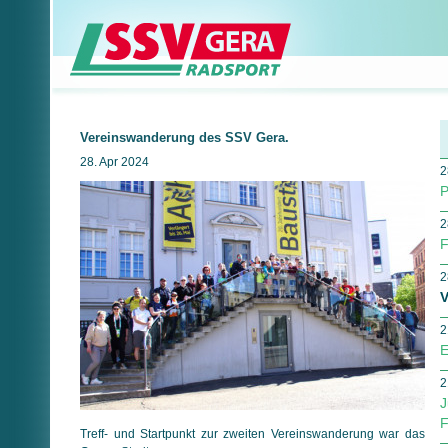
Vereinswanderung des SSV Gera.
28. Apr 2024
2
P
2
F
2
V
2
E
2
J
F
Treff- und Startpunkt zur zweiten Vereinswanderung war das