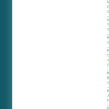
1
E
S
1
T
S
0
S
0
D
S
G
0
D
S
0
J
P
0