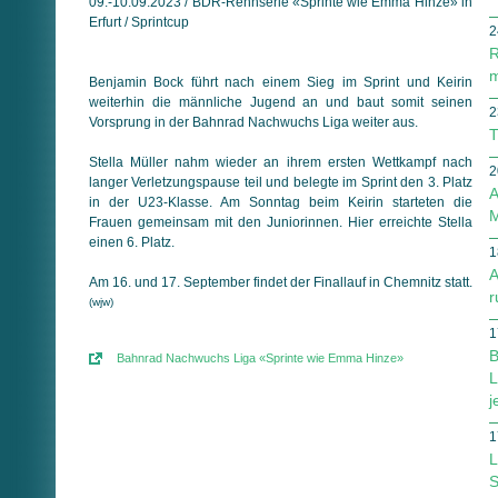
09.-10.09.2023 / BDR-Rennserie «Sprinte wie Emma Hinze» in
Erfurt / Sprintcup
2
R
m
Benjamin Bock führt nach einem Sieg im Sprint und Keirin
weiterhin die männliche Jugend an und baut somit seinen
2
Vorsprung in der Bahnrad Nachwuchs Liga weiter aus.
T
Stella Müller nahm wieder an ihrem ersten Wettkampf nach
2
langer Verletzungspause teil und belegte im Sprint den 3. Platz
A
in der U23-Klasse. Am Sonntag beim Keirin starteten die
M
Frauen gemeinsam mit den Juniorinnen. Hier erreichte Stella
einen 6. Platz.
1
A
Am 16. und 17. September findet der Finallauf in Chemnitz statt.
r
(wjw)
1
B
Bahnrad Nachwuchs Liga «Sprinte wie Emma Hinze»
L
j
1
L