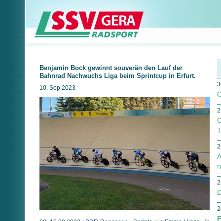
Benjamin Bock gewinnt souverän den Lauf der
Bahnrad Nachwuchs Liga beim Sprintcup in Erfurt.
3
10. Sep 2023
O
2
O
T
2
A
r
2
D
2
F