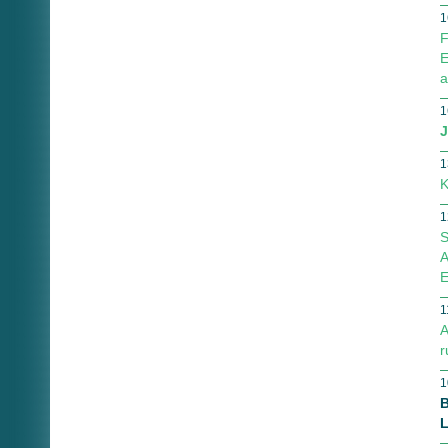
1
F
E
a
1
J
1
K
1
S
A
E
1
A
r
1
B
L