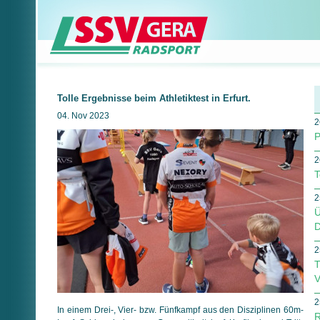
Tolle Ergebnisse beim Athletiktest in Erfurt.
04. Nov 2023
2
P
2
T
2
Ü
D
2
T
V
2
In einem Drei-, Vier- bzw. Fünfkampf aus den Disziplinen 60m-
R