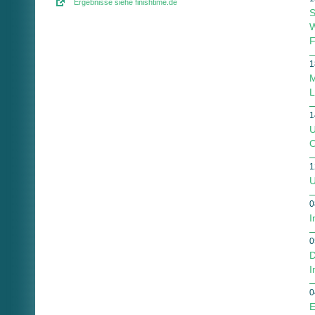
Ergebnisse siehe finishtime.de
S
W
F
1
M
L
1
U
O
1
U
0
I
0
D
I
0
E