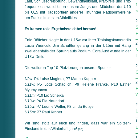
Lauf, Schlussdreisprung, Gewandtheitslauf, Kraftkreis und Tritt­
1
frequenz­test wetteiferten unsere Jungs und Mädchen der U10
s
bis U15 mit Radsportlern anderer Thüringer Rad­sport­vereine
um Punkte im ersten Athletiktest.
2
S
Es kamen tolle Ergebnisse dabei heraus!
F
Enie Böttcher siegte in der U15w vor ihrer Trainingskameradin
2
Lucia Wiencek. Jim Schüßler gelang in der U15m mit Rang
M
zwei ebenfalls der Sprung aufs Podium. Cora Aust wurde in der
L
U13w Dritte.
2
Die weiteren Top 10-Platzierungen unserer Sportler:
O
U9w:
P4 Luise Magiera, P7 Martha Kupper
2
U11w:
P5 Lotte Schädlich, P9 Helene Franke, P10 Esther
F
Myumyunova
W
U11m:
P10 Lio Scheika
U13w:
P4 Pia Naundorf
2
U15w:
P7 Leonie Wolter, P8 Linda Böttger
L
U15m:
P7 Paul Kroner
1
Wir sind stolz auf euch und finden, dass war ein Spitzen-
E
Einstand in das Winterhalbjahr!
(hs)
1