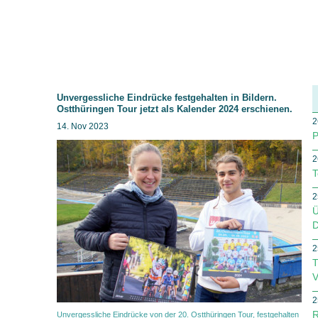
Unvergessliche Eindrücke festgehalten in Bildern.
Ostthüringen Tour jetzt als Kalender 2024 erschienen.
2
14. Nov 2023
P
2
T
2
Ü
D
2
T
V
2
R
Unvergessliche Eindrücke von der 20. Ostthüringen Tour, festgehalten