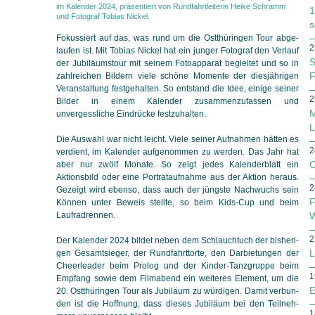
im Kalender 2024, präsentiert von Rundfahrtleiterin Heike Schramm
1
und Fotograf Tobias Nickel.
s
Fokussiert auf das, was rund um die Ostthüringen Tour ab­ge­
2
lau­fen ist. Mit Tobias Nickel hat ein junger Fotograf den Verlauf
S
der Jubiläumstour mit seinem Fotoapparat begleitet und so in
F
zahl­rei­chen Bildern viele schöne Momente der diesjährigen
Ver­an­staltung fest­ge­hal­ten. So entstand die Idee, einige seiner
2
Bilder in einem Kalender zusammenzufassen und
M
unvergessliche Ein­drücke festzuhalten.
L
Die Auswahl war nicht leicht. Viele seiner Aufnahmen hätten es
2
verdient, im Kalender aufgenommen zu werden. Das Jahr hat
O
aber nur zwölf Monate. So zeigt jedes Kalenderblatt ein
Aktions­bild oder eine Porträtaufnahme aus der Aktion heraus.
2
Gezeigt wird ebenso, dass auch der jüngste Nachwuchs sein
F
Können unter Beweis stellte, so beim Kids-Cup und beim
Laufradrennen.
W
2
Der Kalender 2024 bildet neben dem Schlauchtuch der bis­he­ri­
L
gen Gesamtsieger, der Rundfahrttorte, den Darbietungen der
Cheer­leader beim Prolog und der Kinder-Tanzgruppe beim
1
Empfang sowie dem Filmabend ein weiteres Element, um die
E
20. Ost­thüringen Tour als Jubiläum zu würdigen. Damit ver­bun­
den ist die Hoffnung, dass dieses Jubiläum bei den Teil­neh­
1