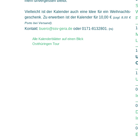
mern unvergessen bleibt.
S
W
Vielleicht ist der Kalender auch eine Idee für ein Weihnachts­
geschenk. Zu erwerben ist der Kalender für 10,00 €
F
(zzgl. 8,00 €
Porto bei Versand)
.
1
Kontakt:
buero@ssv-gera.de
oder 0171-8132801.
(rs)
M
Alle Kalenderblätter auf einen Blick
L
Ostthüringen Tour
1
U
O
1
U
0
I
0
D
I
0
E