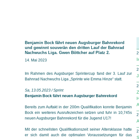
Benjamin Bock fährt neuen Augsburger Bahnrekord
und gewinnt souverän den dritten Lauf der Bahnrad
Nachwuchs Liga. Gwen Böttcher auf Platz 2.
2
I
14. Mai 2023
2
Im Rahmen des Augsburger Sprintercup fand der 3. Lauf zur
J
Bahnrad Nachwuchs Liga „Sprinte wie Emma Hinze“ statt.
2
Sa, 13.05.2023 / Sprint
Z
Benjamin Bock fährt neuen Augsburger Bahnrekord
H
A
Bereits zum Auftakt in der 200m Qualifikation konnte Benjamin
Bock ein weiteres Ausrufezeichen setzen und fuhr in 10,745s
2
neuen Augsburger Bahnrekord für die Jugend U17!
A
Mit der schnellsten Qualifikationszeit seiner Altersklasse hatte
2
er sich damit auch die optimalen Voraussetzungen für das
S