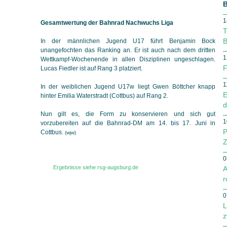
B
1
Gesamtwertung der Bahnrad Nachwuchs Liga
T
B
In der männlichen Jugend U17 führt Benjamin Bock
unangefochten das Ranking an. Er ist auch nach dem dritten
1
Wett­kampf-Wochenende in allen Disziplinen ungeschlagen.
F
Lucas Fiedler ist auf Rang 3 platziert.
1
In der weiblichen Jugend U17w liegt Gwen Böttcher knapp
E
hinter Emilia Waterstradt (Cottbus) auf Rang 2.
d
Nun gilt es, die Form zu konservieren und sich gut
1
vorzubereiten auf die Bahnrad-DM am 14. bis 17. Juni in
P
Cottbus.
(wjw)
Z
0
Ergebnisse siehe rsg-augsburg.de
A
r
0
L
z