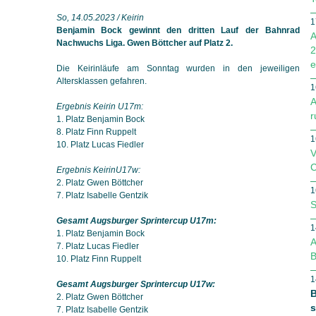
So, 14.05.2023 / Keirin
1
Benjamin Bock gewinnt den dritten Lauf der Bahnrad
A
Nachwuchs Liga. Gwen Böttcher auf Platz 2.
2
e
Die Keirinläufe am Sonntag wurden in den jeweiligen
Altersklassen gefahren.
1
A
Ergebnis Keirin U17m:
r
1. Platz Benjamin Bock
8. Platz Finn Ruppelt
1
10. Platz Lucas Fiedler
V
C
Ergebnis KeirinU17w:
2. Platz Gwen Böttcher
1
7. Platz Isabelle Gentzik
S
Gesamt Augsburger Sprintercup U17m:
1
1. Platz Benjamin Bock
A
7. Platz Lucas Fiedler
B
10. Platz Finn Ruppelt
1
Gesamt Augsburger Sprintercup U17w:
B
2. Platz Gwen Böttcher
s
7. Platz Isabelle Gentzik