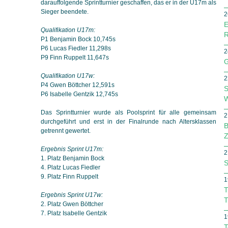
darauffolgende Sprintturnier geschaffen, das er in der U17m als
Sieger beendete.
2
E
Qualifikation U17m:
R
P1 Benjamin Bock 10,745s
P6 Lucas Fiedler 11,298s
2
P9 Finn Ruppelt 11,647s
G
Qualifikation U17w:
2
P4 Gwen Böttcher 12,591s
S
P6 Isabelle Gentzik 12,745s
W
Das Sprintturnier wurde als Poolsprint für alle gemeinsam
2
durchgeführt und erst in der Finalrunde nach Altersklassen
B
getrennt gewertet.
Z
Ergebnis Sprint U17m:
2
1. Platz Benjamin Bock
S
4. Platz Lucas Fiedler
9. Platz Finn Ruppelt
1
T
Ergebnis Sprint U17w:
T
2. Platz Gwen Böttcher
7. Platz Isabelle Gentzik
1
T