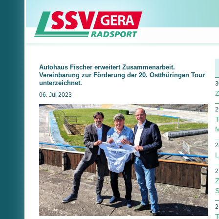
Autohaus Fischer erweitert Zusammenarbeit.
Vereinbarung zur Förderung der 20. Ostthüringen Tour
unterzeichnet.
3
Z
06. Jul 2023
2
T
M
2
L
2
Z
S
2
T