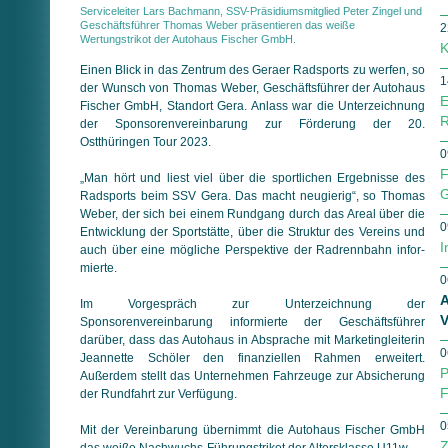
Serviceleiter Lars Bachmann, SSV-Präsidiumsmitglied Peter Zingel und
Geschäftsführer Thomas Weber präsentieren das weiße
2
Wertungstrikot der Autohaus Fischer GmbH.
K
Einen Blick in das Zentrum des Geraer Radsports zu werfen, so
1
der Wunsch von Thomas Weber, Geschäftsführer der Autohaus
E
Fischer GmbH, Standort Gera. Anlass war die Unterzeichnung
R
der Sponsorenvereinbarung zur Förderung der 20.
Ostthüringen Tour 2023.
0
F
„Man hört und liest viel über die sportlichen Ergebnisse des
G
Radsports beim SSV Gera. Das macht neugierig“, so Thomas
Weber, der sich bei einem Rundgang durch das Areal über die
0
Entwicklung der Sportstätte, über die Struktur des Vereins und
I
auch über eine mögliche Perspektive der Radrennbahn in­for­
mier­te.
0
A
Im Vorgespräch zur Unterzeichnung der
V
Sponsorenvereinbarung informierte der Geschäftsführer
darüber, dass das Autohaus in Absprache mit Marketingleiterin
0
Jeannette Schöler den fi­nan­ziel­len Rahmen erweitert.
P
Außerdem stellt das Unter­neh­men Fahr­zeuge zur Absicherung
F
der Rundfahrt zur Verfügung.
0
Mit der Vereinbarung übernimmt die Autohaus Fischer GmbH
Z
das weiße Nachwuchs-Führungstrikot der Altersklasse U11w.