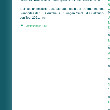
G
Erstmals unterstützte das Autohaus, nach der Übernahme des
0
Standortes der BEK Autohaus Thüringen GmbH, die Ost­thü­rin­
J
gen Tour 2021.
(rs)
M
Ostthüringen Tour
B
0
M
0
A
r
0
T
0
S
S
0
F