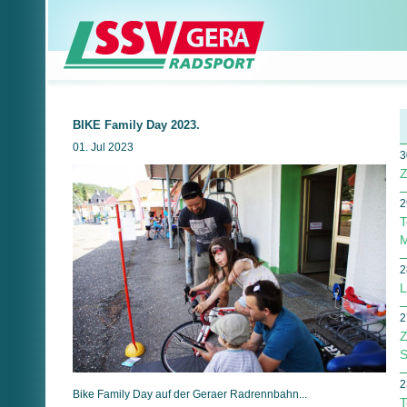
BIKE Family Day 2023.
01. Jul 2023
3
Z
2
T
M
2
L
2
Z
S
2
Bike Family Day auf der Geraer Radrennbahn...
T