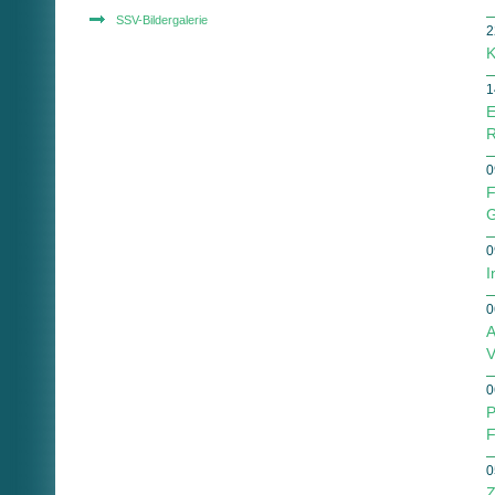
SSV-Bildergalerie
2
K
1
E
R
0
F
G
0
I
0
A
V
0
P
F
0
Z