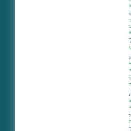
G
0
J
M
B
0
M
0
A
r
0
T
0
S
S
0
F