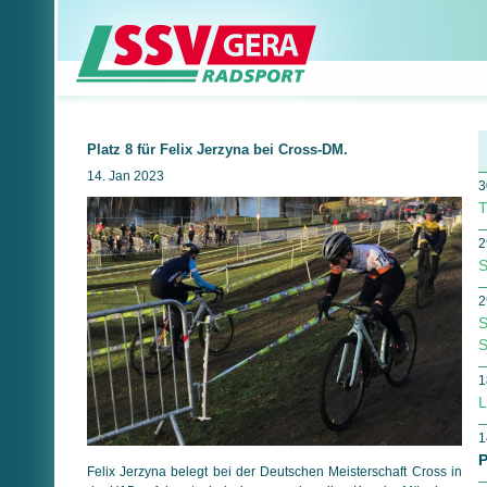
Platz 8 für Felix Jerzyna bei Cross-DM.
14. Jan 2023
3
T
2
S
2
S
S
1
L
1
P
Felix Jerzyna belegt bei der Deutschen Meisterschaft Cross in