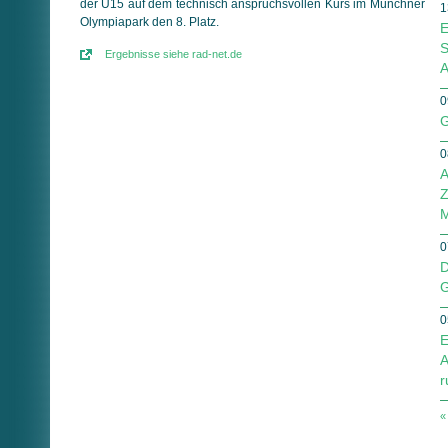
der U15 auf dem technisch anspruchsvollen Kurs im Münchner
1
Olympiapark den 8. Platz.
E
S
Ergebnisse siehe rad-net.de
A
0
G
0
A
Z
M
0
D
G
0
E
A
r
«