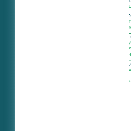
1
E
0
F
S
0
W
S
d
0
A
«