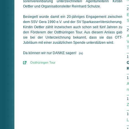
so­ren­ver­ein­ba­rung unterzeichneten Agenturleiterin Kirstin
Oettler und Organisationsleiter Reinhard Schulze.
2
E
Besiegelt wurde damit ein 20-jähriges Engagement zwischen
S
dem SSV Gera 1990 e.V. und der SV SparkassenVersicherung.
Kirstin Oettler zählt inzwischen auch schon seit fünf Jahren zu
2
den Förderern der Ostthüringen Tour. Aus diesem Anlass gab
A
sie bei der Unterzeichnung bekannt, dass sie das OTT-
V
Jubiläum mit einer zusätzlichen Spende unterstützen wird.
T
Da können wir nur DANKE sagen!
(rs)
1
G
Ostthüringen Tour
K
1
A
r
1
Z
1
L