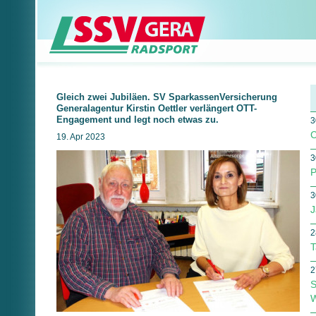
Gleich zwei Jubiläen. SV SparkassenVersicherung
Generalagentur Kirstin Oettler verlängert OTT-
Engagement und legt noch etwas zu.
3
C
19. Apr 2023
3
P
3
J
2
T
2
S
W