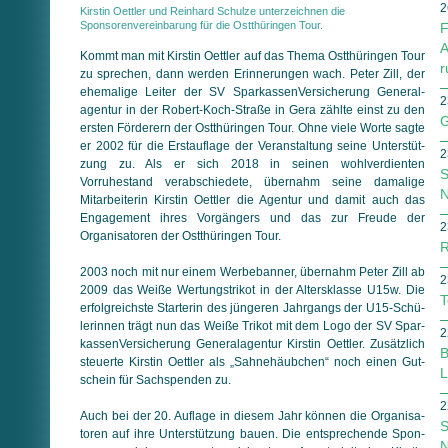
2
Kirstin Oettler und Reinhard Schulze unterzeichnen die
Sponsorenvereinbarung für die Ostthüringen Tour.
F
A
Kommt man mit Kirstin Oettler auf das Thema Ostthüringen Tour
r
zu sprechen, dann werden Erinnerungen wach. Peter Zill, der
ehemalige Leiter der SV SparkassenVersicherung General­
2
agen­tur in der Robert-Koch-Straße in Gera zählte einst zu den
G
ersten Förderern der Ostthüringen Tour. Ohne viele Worte sagte
er 2002 für die Erstauflage der Veranstaltung seine Unter­stüt­
2
zung zu. Als er sich 2018 in seinen wohlverdienten
S
Vorruhestand ver­ab­schiedete, übernahm seine damalige
N
Mitarbeiterin Kirstin Oettler die Agentur und damit auch das
Engagement ihres Vorgängers und das zur Freude der
2
Organisatoren der Ostt­hü­rin­gen Tour.
R
2003 noch mit nur einem Werbebanner, übernahm Peter Zill ab
2
2009 das Weiße Wertungstrikot in der Altersklasse U15w. Die
T
erfolgreichste Starterin des jüngeren Jahrgangs der U15-Schü­
le­rinnen trägt nun das Weiße Trikot mit dem Logo der SV Spar­
2
kas­sen­Versicherung Generalagentur Kirstin Oettler. Zusätzlich
B
steu­er­te Kirstin Oettler als „Sahne­häub­chen“ noch einen Gut­
L
schein für Sachspenden zu.
2
Auch bei der 20. Auflage in diesem Jahr können die Or­ga­ni­sa­
S
to­ren auf ihre Unterstützung bauen. Die entsprechende Spon­
N