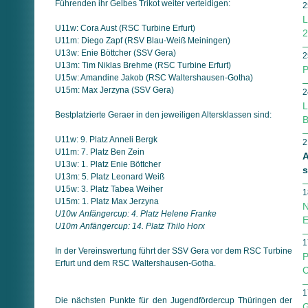
Führenden ihr Gelbes Trikot weiter verteidigen:
2
L
U11w: Cora Aust (RSC Turbine Erfurt)
2
U11m: Diego Zapf (RSV Blau-Weiß Meiningen)
U13w: Enie Böttcher (SSV Gera)
2
U13m: Tim Niklas Brehme (RSC Turbine Erfurt)
P
U15w: Amandine Jakob (RSC Waltershausen-Gotha)
U15m: Max Jerzyna (SSV Gera)
2
L
Bestplatzierte Geraer in den jeweiligen Altersklassen sind:
B
U11w: 9. Platz Anneli Bergk
2
U11m: 7. Platz Ben Zein
A
U13w: 1. Platz Enie Böttcher
s
U13m: 5. Platz Leonard Weiß
U15w: 3. Platz Tabea Weiher
1
U15m: 1. Platz Max Jerzyna
N
U10w Anfängercup: 4. Platz Helene Franke
E
U10m Anfängercup: 14. Platz Thilo Horx
1
In der Vereinswertung führt der SSV Gera vor dem RSC Turbine
P
Erfurt und dem RSC Wal­ters­hausen-Gotha.
C
1
Die nächsten Punkte für den Jugendfördercup Thüringen der
G