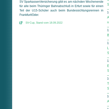
SV Spar­kas­sen­Ver­si­che­rung gibt es am näch­sten Wochen­en­de
S
für alle beim Thüringer Bahn­abschluß in Erfurt sowie für einen
Teil der U15-Schüler auch beim Bundes­sich­tungs­ren­nen in
1
Frank­furt/Oder.
A
r
SV-Cup, Stand vom 18.09.2022
1
B
1
L
S
1
E
1
T
S
1
A