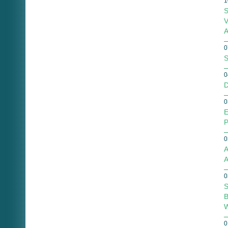
1
S
V
A
0
S
0
D
0
E
P
0
A
A
0
S
B
W
0