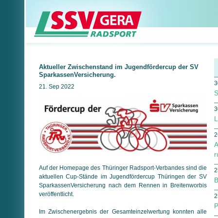
Aktueller Zwischenstand im Jugendfördercup der SV
Spar­kas­sen­Ver­si­che­rung.
3
21. Sep 2022
S
3
L
2
A
r
Auf der Homepage des Thüringer Radsport-Verbandes sind die
2
aktuellen Cup-Stände im Jugendfördercup Thüringen der SV
B
Spar­kas­sen­Ver­si­che­rung nach dem Rennen in Breitenworbis
ver­öffent­licht.
2
P
Im Zwischenergebnis der Gesamteinzelwertung konnten alle