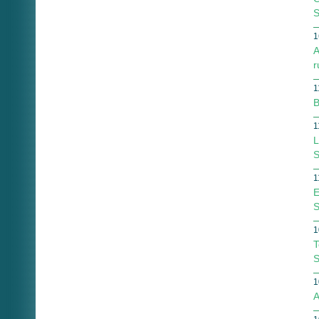
S
1
A
r
1
B
1
L
S
1
E
1
T
S
1
A