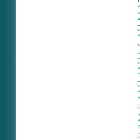
1
S
V
A
0
S
0
D
0
E
P
0
A
A
0
S
B
W
0