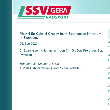
Platz 4 für Gabriel Grozev beim Sparkassen-Kriterium
in Zwenkau.
3
25. Sep 2022
S
6. Sparkassen-Kriterium um den 34. Großen Preis der Stadt
Zwenkau
3
L
Männer Elite, Kriterium, 61km
2
4. Platz Gabriel Grozev (Team SchnelleStelle)
A
r
2
B
2
P