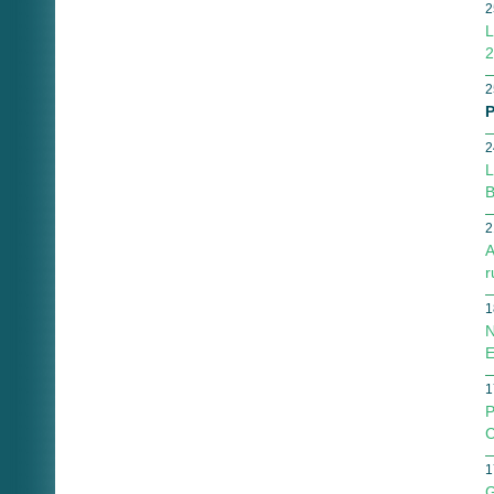
2
L
2
2
P
2
L
B
2
A
r
1
N
E
1
P
C
1
G