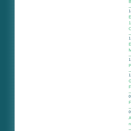
B
1
E
1
O
1
E
M
1
P
1
G
F
0
F
0
A
r