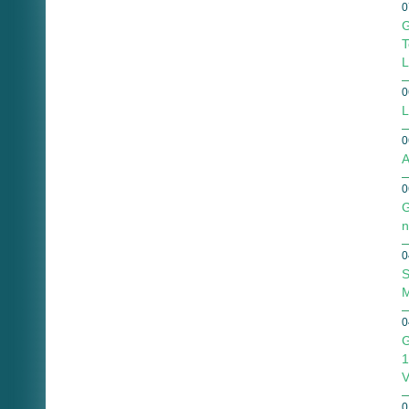
0
G
T
L
0
L
0
A
0
G
n
0
S
M
0
G
1
V
0