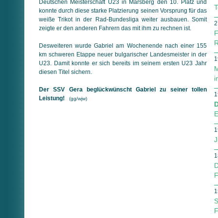
Deutschen Meisterschaft U23 in Marsberg den 10. Platz und
T
konnte durch diese starke Platzierung seinen Vorsprung für das
weiße Trikot in der Rad-Bundesliga weiter ausbauen. Somit
2
zeigte er den anderen Fahrern das mit ihm zu rechnen ist.
F
R
Desweiteren wurde Gabriel am Wochenende nach einer 155
km schweren Etappe neuer bulgarischer Landesmeister in der
1
U23. Damit konnte er sich bereits im seinem ersten U23 Jahr
M
diesen Titel sichern.
i
Der SSV Gera beglückwünscht Gabriel zu seiner tollen
1
Leistung!
(gg/wjw)
D
E
1
J
1
D
F
1
S
F