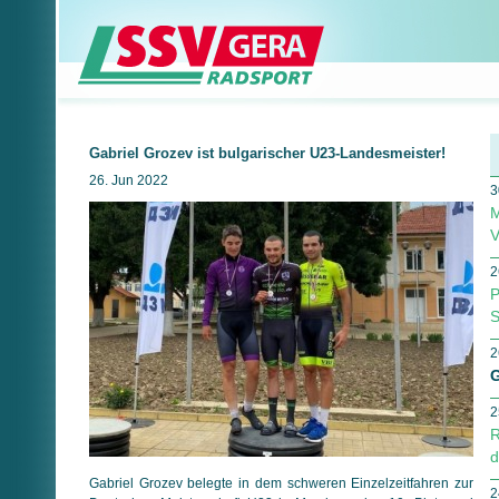
Gabriel Grozev ist bulgarischer U23-Landesmeister!
26. Jun 2022
3
M
V
2
P
S
2
G
2
R
d
Gabriel Grozev belegte in dem schweren Einzelzeitfahren zur
2