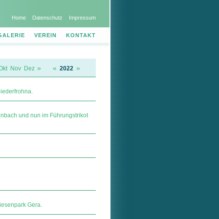
Home
Datenschutz
Impressum
GALERIE
VEREIN
KONTAKT
»
«
»
Okt
Nov
Dez
2022
iederfrohna.
enbach und nun im Führungstrikot
.
wiesenpark Gera.