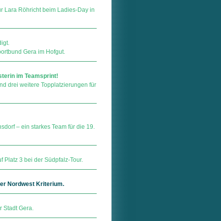
r Lara Röhricht beim Ladies-Day in
igt.
ortbund Gera im Hofgut.
sterin im Teamsprint!
und drei weitere Topplatzierungen für
orf – ein starkes Team für die 19.
 Platz 3 bei der Südpfalz-Tour.
er Nordwest Kriterium.
r Stadt Gera.