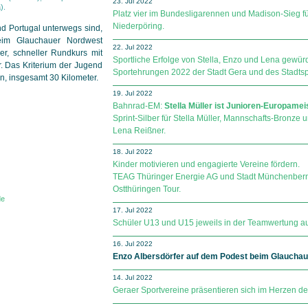
23. Jul 2022
).
Platz vier im Bundesligarennen und Madison-Sieg fü
Niederpöring.
d Portugal unterwegs sind,
beim Glauchauer Nordwest
22. Jul 2022
her, schneller Rundkurs mit
Sportliche Erfolge von Stella, Enzo und Lena gewürd
. Das Kriterium der Jugend
Sportehrungen 2022 der Stadt Gera und des Stadtsp
n, insgesamt 30 Kilometer.
19. Jul 2022
Bahnrad-EM:
Stella Müller ist Junioren-Europamei
Sprint-Silber für Stella Müller, Mannschafts-Bronze 
Lena Reißner.
18. Jul 2022
Kinder motivieren und engagierte Vereine fördern.
TEAG Thüringer Energie AG und Stadt Münchenbernsd
Ostthüringen Tour.
de
17. Jul 2022
Schüler U13 und U15 jeweils in der Teamwertung auf
16. Jul 2022
Enzo Albersdörfer auf dem Podest beim Glauchau
14. Jul 2022
Geraer Sportvereine präsentieren sich im Herzen de