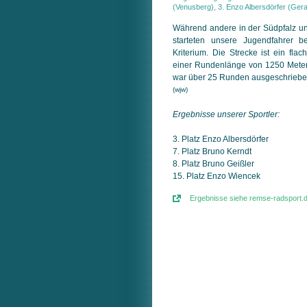
(Venusberg), 3. Enzo Albersdörfer (Gera
Während andere in der Südpfalz un
starteten unsere Jugendfahrer 
Kriterium. Die Strecke ist ein flac
einer Rundenlänge von 1250 Meter
war über 25 Runden ausgeschriebe
(wjw)
Ergebnisse unserer Sportler:
3. Platz Enzo Albersdörfer
7. Platz Bruno Kerndt
8. Platz Bruno Geißler
15. Platz Enzo Wiencek
Ergebnisse siehe remse-radsport.