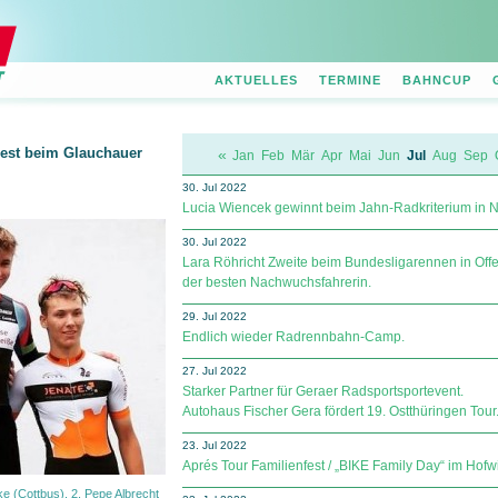
AKTUELLES
TERMINE
BAHNCUP
est beim Glauchauer
«
Jan
Feb
Mär
Apr
Mai
Jun
Jul
Aug
Sep
30. Jul 2022
Lucia Wiencek gewinnt beim Jahn-Radkriterium in N
30. Jul 2022
Lara Röhricht Zweite beim Bundesligarennen in Off
der besten Nachwuchsfahrerin.
29. Jul 2022
Endlich wieder Radrennbahn-Camp.
27. Jul 2022
Starker Partner für Geraer Radsportsportevent.
Autohaus Fischer Gera fördert 19. Ostthüringen Tour
23. Jul 2022
Aprés Tour Familienfest / „BIKE Family Day“ im Hof
e (Cottbus), 2. Pepe Albrecht