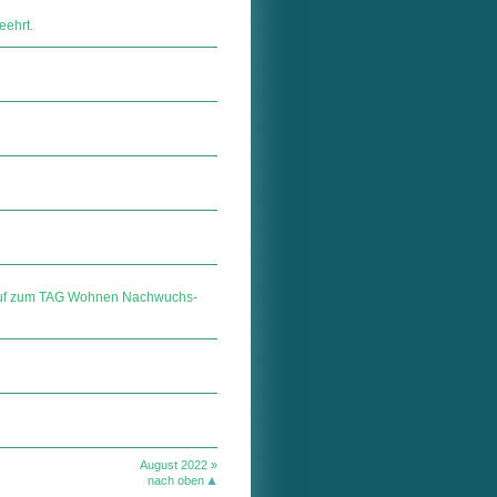
eehrt.
Lauf zum TAG Wohnen Nachwuchs-
August 2022 »
nach oben