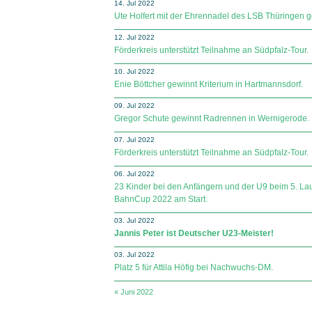
14. Jul 2022
Ute Holfert mit der Ehrennadel des LSB Thüringen g
12. Jul 2022
Förderkreis unterstützt Teilnahme an Südpfalz-Tour.
10. Jul 2022
Enie Böttcher gewinnt Kriterium in Hartmannsdorf.
09. Jul 2022
Gregor Schute gewinnt Radrennen in Wernigerode.
07. Jul 2022
Förderkreis unterstützt Teilnahme an Südpfalz-Tour.
06. Jul 2022
23 Kinder bei den Anfängern und der U9 beim 5. 
BahnCup 2022 am Start.
03. Jul 2022
Jannis Peter ist Deutscher U23-Meister!
03. Jul 2022
Platz 5 für Attila Höfig bei Nachwuchs-DM.
« Juni 2022