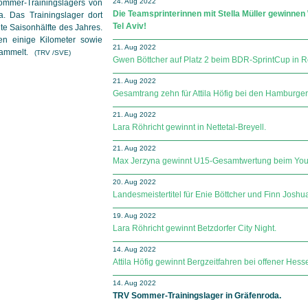
24. Aug 2022
ommer-Trainings­lagers von
Die Teamsprinterinnen mit Stella Müller gewinnen
. Das Trainingslager dort
Tel Aviv!
ite Saisonhälfte des Jahres.
n einige Kilometer sowie
21. Aug 2022
sammelt.
(TRV /SVE)
Gwen Böttcher auf Platz 2 beim BDR-SprintCup in R
21. Aug 2022
Gesamtrang zehn für Attila Höfig bei den Hamburger
21. Aug 2022
Lara Röhricht gewinnt in Nettetal-Breyell.
21. Aug 2022
Max Jerzyna gewinnt U15-Gesamtwertung beim Youn
20. Aug 2022
Landesmeistertitel für Enie Böttcher und Finn Joshu
19. Aug 2022
Lara Röhricht gewinnt Betzdorfer City Night.
14. Aug 2022
Attila Höfig gewinnt Bergzeitfahren bei offener Hess
14. Aug 2022
TRV Sommer-Trainingslager in Gräfenroda.