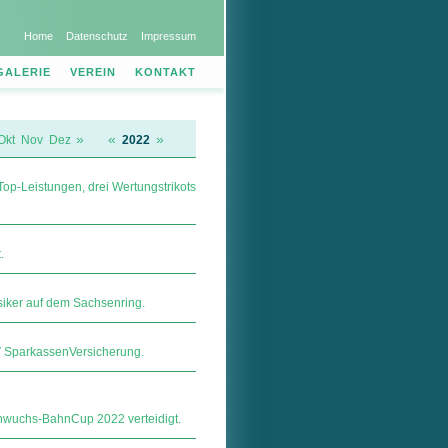
Home
Datenschutz
Impressum
GALERIE
VEREIN
KONTAKT
»
«
»
Okt
Nov
Dez
2022
Top-Leistungen, drei Wertungstrikots
.
siker auf dem Sachsenring.
ar­kas­sen­Ver­si­che­rung.
hwuchs-BahnCup 2022 verteidigt.