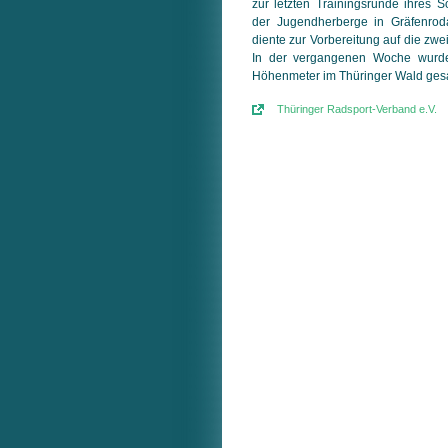
zur letzten Trainingsrunde ihres S
der Jugendherberge in Gräfenroda
diente zur Vorbereitung auf die zwe
In der vergangenen Woche wurde
Höhenmeter im Thüringer Wald ge
Thüringer Radsport-Verband e.V.