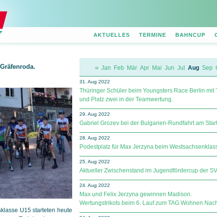
AKTUELLES
TERMINE
BAHNCUP
Gräfenroda.
«
Jan
Feb
Mär
Apr
Mai
Jun
Jul
Aug
Sep
31. Aug 2022
Thüringer Schüler beim Youngsters Race Berlin mit 
und Platz zwei in der Teamwertung.
29. Aug 2022
Gabriel Grozev bei der Bulgarien-Rundfahrt am Start
28. Aug 2022
Podestplatz für Max Jerzyna beim Westsachsenklas
25. Aug 2022
Aktueller Zwischenstand im Jugendfördercup der SV Sp
24. Aug 2022
Max und Felix Jerzyna gewinnen Madison.
Wertungstrikots beim 6. Lauf zum TAG Wohnen Nac
sklasse U15 starteten heute