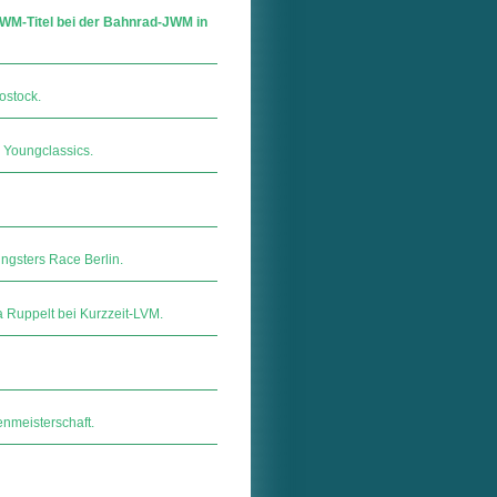
 WM-Titel bei der Bahnrad-JWM in
ostock.
 Youngclassics.
gsters Race Berlin.
a Ruppelt bei Kurzzeit-LVM.
enmeisterschaft.