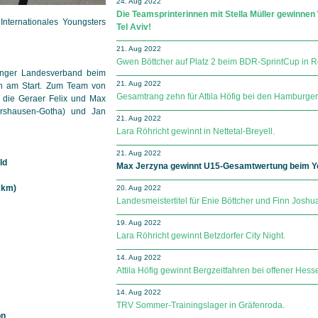
24. Aug 2022
Die Teamsprinterinnen mit Stella Müller gewinnen
Internationales Youngsters
Tel Aviv!
21. Aug 2022
Gwen Böttcher auf Platz 2 beim BDR-SprintCup in R
inger Landesverband beim
21. Aug 2022
in am Start. Zum Team von
Gesamtrang zehn für Attila Höfig bei den Hamburger
 die Geraer Felix und Max
rshausen-Gotha) und Jan
21. Aug 2022
Lara Röhricht gewinnt in Nettetal-Breyell.
21. Aug 2022
ld
Max Jerzyna gewinnt U15-Gesamtwertung beim Yo
2km)
20. Aug 2022
Landesmeistertitel für Enie Böttcher und Finn Joshu
19. Aug 2022
Lara Röhricht gewinnt Betzdorfer City Night.
14. Aug 2022
Attila Höfig gewinnt Bergzeitfahren bei offener Hess
14. Aug 2022
TRV Sommer-Trainingslager in Gräfenroda.
on