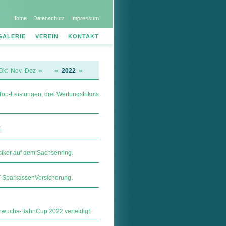
Home
Datenschutz
Impressum
GALERIE
VEREIN
KONTAKT
»
«
»
Okt
Nov
Dez
2022
Top-Leistungen, drei Wertungstrikots
.
siker auf dem Sachsenring.
ar­kas­sen­Ver­si­che­rung.
hwuchs-BahnCup 2022 verteidigt.