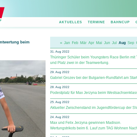
AKTUELLES
TERMINE
BAHNCUP
mtwertung beim
«
Jan
Feb
Mär
Apr
Mai
Jun
Jul
Aug
Sep
31. Aug 2022
Thüringer Schüler beim Youngsters Race Berlin mit 
und Platz zwei in der Teamwertung.
29. Aug 2022
Gabriel Grozev bei der Bulgarien-Rundfahrt am Start
28. Aug 2022
Podestplatz für Max Jerzyna beim Westsachsenklas
25. Aug 2022
Aktueller Zwischenstand im Jugendfördercup der SV Sp
24. Aug 2022
Max und Felix Jerzyna gewinnen Madison.
Wertungstrikots beim 6. Lauf zum TAG Wohnen Nac