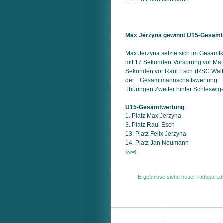
Max Jerzyna gewinnt U15-Gesamt
Max Jerzyna setzte sich im Gesamt
mit 17 Sekunden Vorsprung vor Matt
Sekunden vor Raul Esch (RSC Walt
der Gesamtmannschaftswertun
Thüringen Zweiter hinter Schleswig-
U15-Gesamtwertung
1. Platz Max Jerzyna
3. Platz Raul Esch
13. Platz Felix Jerzyna
14. Platz Jan Neumann
(wjw)
Ergebnisse siehe heuer-radsport.d