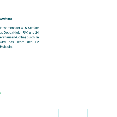
wertung
klassement der U15-Schüler
is Deba (Kieler RV) und 24
ershausen-Gotha) durch. In
g wird das Team des LV
Holstein.
e