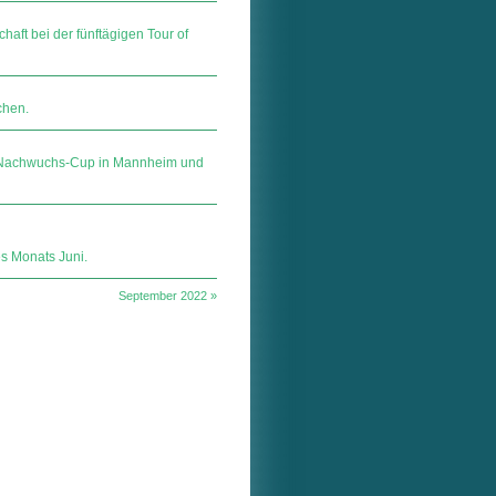
haft bei der fünftägigen Tour of
chen.
n Nachwuchs-Cup in Mannheim und
s Monats Juni.
September 2022 »