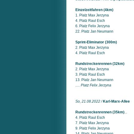
Einzelzeitfahren (4km)
1. Platz Max Jerzyna
4. Platz Raul Esch
6. Platz Felix Jerzyna
22. Platz Jan Neumann
Sprint‐Eliminator (300m)
2. Platz Max Jerzyna
4. Platz Raul Esch
Rundstreckenrennen (32km)
2. Platz Max Jerzyna
3. Platz Raul Esch
13. Platz Jan Neumann
..... Platz Felix Jerzyna
So, 21.08.2022 /
Karl‐Marx‐Allee
Rundstreckenrennen (35km)
...
4. Platz Raul Esch
7. Platz Max Jerzyna
9. Platz Felix Jerzyna
14. Platz Jan Neumann