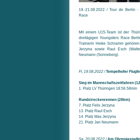
19.-21.08.2022 / Tour de Berlin - 
Race
Mit einem U15-Team ist der Thür
dreitägigen Youngsters Race Berl
Trainerin Heike Schramm gehören
Jerzyna sowie Raul Esch (Walte
Neumann (Sonneberg).
Fr, 19.08.2022 /
Tempelhofer Flugfe
Sieg im Mannschaftszeitfahren (1
1. Platz LV Thüringen 18:56.58min
Rundstreckenrennen (28km)
7. Platz Felix Jerzyna
13. Platz Raul Esch
14. Platz Max Jerzyna
21. Platz Jan Neumann
Sa, 20.08.2022 /
Am Olympiastadi