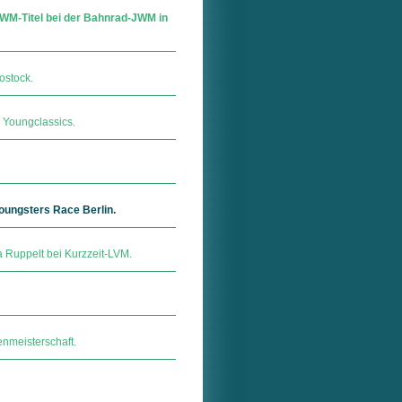
 WM-Titel bei der Bahnrad-JWM in
ostock.
 Youngclassics.
ungsters Race Berlin.
a Ruppelt bei Kurzzeit-LVM.
enmeisterschaft.