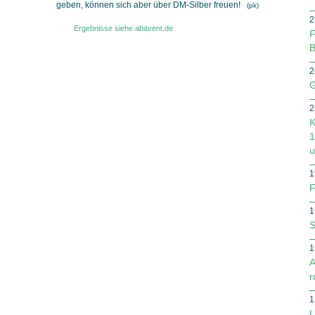
geben, können sich aber über DM-Silber freuen!
(pk)
2
Ergebnisse siehe abavent.de
F
B
2
G
2
K
1
u
1
F
1
S
1
A
r
1
L