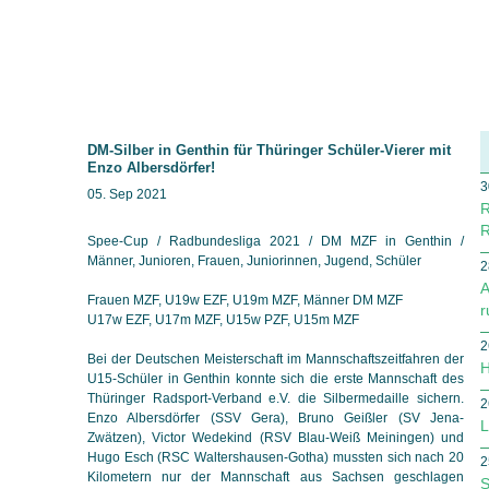
DM-Silber in Genthin für Thüringer Schüler-Vierer mit
Enzo Albersdörfer!
3
05. Sep 2021
R
R
Spee-Cup / Radbundesliga 2021 / DM MZF in Genthin /
Männer, Junioren, Frauen, Juniorinnen, Jugend, Schüler
2
A
Frauen MZF, U19w EZF, U19m MZF, Männer DM MZF
r
U17w EZF, U17m MZF, U15w PZF, U15m MZF
2
Bei der Deutschen Meisterschaft im Mannschaftszeitfahren der
H
U15-Schüler in Genthin konnte sich die erste Mannschaft des
Thüringer Radsport-Verband e.V. die Silbermedaille sichern.
2
Enzo Albersdörfer (SSV Gera), Bruno Geißler (SV Jena-
L
Zwätzen), Victor Wedekind (RSV Blau-Weiß Meiningen) und
Hugo Esch (RSC Waltershausen-Gotha) mussten sich nach 20
2
Kilometern nur der Mannschaft aus Sachsen geschlagen
S