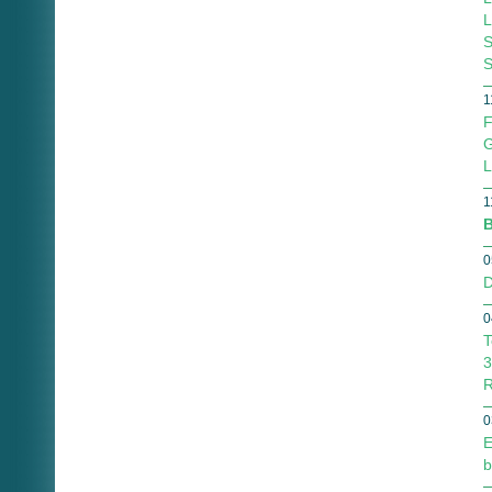
L
S
1
F
G
L
1
B
0
D
0
T
3
R
0
E
b