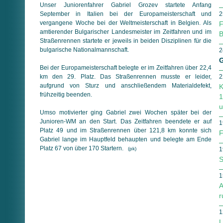
Unser Juniorenfahrer Gabriel Grozev startete Anfang
September in Italien bei der Europameisterschaft und
2
vergangene Woche bei der Weltmeisterschaft in Belgien. Als
F
amtierender Bulgarischer Landesmeister im Zeitfahren und im
B
Straßenrennen startete er jeweils in beiden Disziplinen für die
bulgarische Nationalmannschaft.
2
G
Bei der Europameisterschaft belegte er im Zeitfahren über 22,4
km den 29. Platz. Das Straßenrennen musste er leider,
2
aufgrund von Sturz und anschließendem Materialdefekt,
K
frühzeitig beenden.
1
u
Umso motivierter ging Gabriel zwei Wochen später bei der
Junioren-WM an den Start. Das Zeitfahren beendete er auf
1
Platz 49 und im Straßenrennen über 121,8 km konnte sich
F
Gabriel lange im Hauptfeld behaupten und belegte am Ende
Platz 67 von über 170 Startern.
(pk)
1
S
1
A
r
1
L