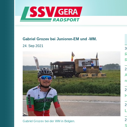
Gabriel Grozev bei Junioren-EM und -WM.
24. Sep 2021
3
R
R
2
A
r
2
H
2
L
2
Gabriel Grozev bei der WM in Belgien.
S