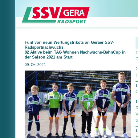
Fünf von neun Wertungstrikots an Geraer SSV-
Radsportnachwuchs.
82 Aktive beim TAG Wohnen Nachwuchs-BahnCup in
2
der Saison 2021 am Start.
G
09. Okt 2021
2
T
1
O
1
R
V
t
1
F