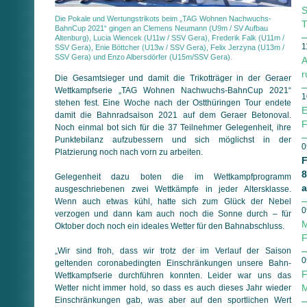
S
Die Pokale und Wertungstrikots beim „TAG Wohnen Nachwuchs-
T
BahnCup 2021“ gingen an Clemens Neumann (U9m / SV Aufbau
Altenburg), Lucia Wiencek (U11w / SSV Gera), Frederik Falk (U11m /
1
SSV Gera), Enie Böttcher (U13w / SSV Gera), Felix Jerzyna (U13m /
SSV Gera) und Enzo Albersdörfer (U15m/SSV Gera).
A
r
Die Gesamtsieger und damit die Trikotträger in der Geraer
Wettkampfserie „TAG Wohnen Nachwuchs-BahnCup 2021“
1
stehen fest. Eine Woche nach der Ostthüringen Tour endete
E
damit die Bahnradsaison 2021 auf dem Geraer Betonoval.
F
Noch einmal bot sich für die 37 Teilnehmer Gelegenheit, ihre
Punktebilanz aufzubessern und sich möglichst in der
0
Platzierung noch nach vorn zu arbeiten.
F
8
Gelegenheit dazu boten die im Wettkampfprogramm
a
ausgeschriebenen zwei Wettkämpfe in jeder Altersklasse.
Wenn auch etwas kühl, hatte sich zum Glück der Nebel
0
verzogen und dann kam auch noch die Sonne durch – für
M
Oktober doch noch ein ideales Wetter für den Bahnabschluss.
F
„Wir sind froh, dass wir trotz der im Verlauf der Saison
0
geltenden coronabedingten Einschränkungen unsere Bahn-
F
Wettkampfserie durchführen konnten. Leider war uns das
M
Wetter nicht immer hold, so dass es auch dieses Jahr wieder
Einschränkungen gab, was aber auf den sportlichen Wert