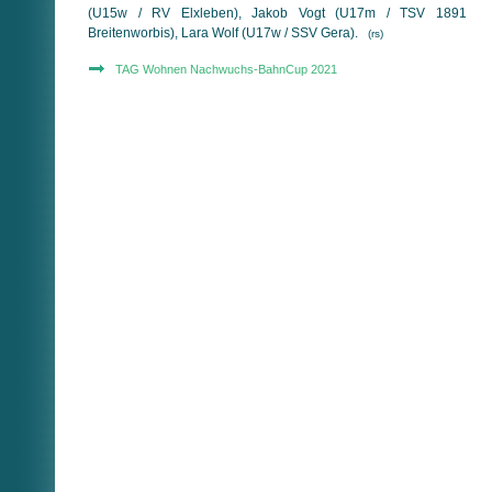
(U15w / RV Elxleben), Jakob Vogt (U17m / TSV 1891
Breitenworbis), Lara Wolf (U17w / SSV Gera).
(rs)
TAG Wohnen Nachwuchs-BahnCup 2021