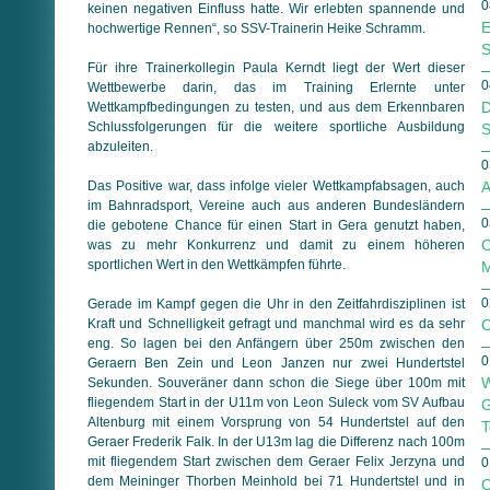
0
keinen negativen Einfluss hatte. Wir erlebten spannende und
E
hochwertige Rennen“, so SSV-Trainerin Heike Schramm.
S
Für ihre Trainerkollegin Paula Kerndt liegt der Wert dieser
0
Wettbewerbe darin, das im Training Erlernte unter
D
Wettkampfbedingungen zu testen, und aus dem Erkennbaren
Schlussfolgerungen für die weitere sportliche Ausbildung
S
abzuleiten.
0
Das Positive war, dass infolge vieler Wettkampfabsagen, auch
A
im Bahnradsport, Vereine auch aus anderen Bundesländern
0
die gebotene Chance für einen Start in Gera genutzt haben,
O
was zu mehr Konkurrenz und damit zu einem höheren
sportlichen Wert in den Wettkämpfen führte.
M
0
Gerade im Kampf gegen die Uhr in den Zeitfahrdisziplinen ist
Kraft und Schnelligkeit gefragt und manchmal wird es da sehr
O
eng. So lagen bei den Anfängern über 250m zwischen den
0
Geraern Ben Zein und Leon Janzen nur zwei Hundertstel
W
Sekunden. Souveräner dann schon die Siege über 100m mit
fliegendem Start in der U11m von Leon Suleck vom SV Aufbau
G
Altenburg mit einem Vorsprung von 54 Hundertstel auf den
T
Geraer Frederik Falk. In der U13m lag die Differenz nach 100m
mit fliegendem Start zwischen dem Geraer Felix Jerzyna und
0
dem Meininger Thorben Meinhold bei 71 Hundertstel und in
O