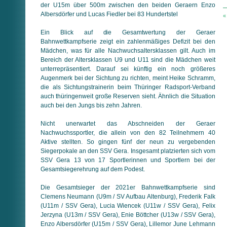
der U15m über 500m zwischen den beiden Geraern Enzo
Albersdörfer und Lucas Fiedler bei 83 Hundertstel
«
Ein Blick auf die Gesamtwertung der Geraer
Bahnwettkampfserie zeigt ein zahlenmäßiges Defizit bei den
Mädchen, was für alle Nachwuchsaltersklassen gilt. Auch im
Bereich der Altersklassen U9 und U11 sind die Mädchen weit
unterrepräsentiert. Darauf sei künftig ein noch größeres
Augenmerk bei der Sichtung zu richten, meint Heike Schramm,
die als Sichtungstrainerin beim Thüringer Radsport-Verband
auch thüringenweit große Reserven sieht. Ähnlich die Situation
auch bei den Jungs bis zehn Jahren.
Nicht unerwartet das Abschneiden der Geraer
Nachwuchssportler, die allein von den 82 Teilnehmern 40
Aktive stellten. So gingen fünf der neun zu vergebenden
Siegerpokale an den SSV Gera. Insgesamt platzierten sich vom
SSV Gera 13 von 17 Sportlerinnen und Sportlern bei der
Gesamtsiegerehrung auf dem Podest.
Die Gesamtsieger der 2021er Bahnwettkampfserie sind
Clemens Neumann (U9m / SV Aufbau Altenburg), Frederik Falk
(U11m / SSV Gera), Lucia Wiencek (U11w / SSV Gera), Felix
Jerzyna (U13m / SSV Gera), Enie Böttcher (U13w / SSV Gera),
Enzo Albersdörfer (U15m / SSV Gera), Lillemor June Lehmann