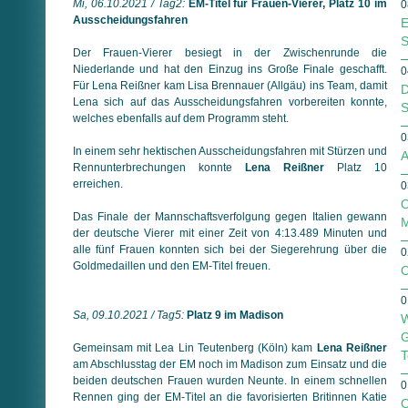
Mi, 06.10.2021 / Tag2:
EM-Titel für Frauen-Vierer, Platz 10 im
0
Ausscheidungsfahren
E
S
Der Frauen-Vierer besiegt in der Zwischenrunde die
Niederlande und hat den Einzug ins Große Finale geschafft.
0
Für Lena Reißner kam Lisa Brennauer (Allgäu) ins Team, damit
D
Lena sich auf das Ausscheidungsfahren vorbereiten konnte,
S
welches ebenfalls auf dem Programm steht.
0
In einem sehr hektischen Ausscheidungsfahren mit Stürzen und
A
Rennunterbrechungen konnte
Lena Reißner
Platz 10
erreichen.
0
O
Das Finale der Mannschaftsverfolgung gegen Italien gewann
M
der deutsche Vierer mit einer Zeit von 4:13.489 Minuten und
alle fünf Frauen konnten sich bei der Siegerehrung über die
0
Gold­medaillen und den EM-Titel freuen.
O
0
Sa, 09.10.2021 / Tag5:
Platz 9 im Madison
W
G
Gemeinsam mit Lea Lin Teutenberg (Köln) kam
Lena Reißner
T
am Abschlusstag der EM noch im Madison zum Einsatz und die
beiden deutschen Frauen wurden Neunte. In einem schnellen
0
Rennen ging der EM-Titel an die favorisierten Britinnen Katie
O