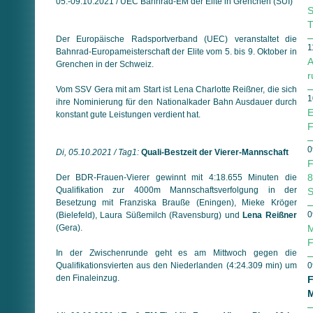
05.-09.10.2021 / UEC Bahnrad-EM der Elite in Grenchen (SUI)
S
T
Der Europäische Radsportverband (UEC) veranstaltet die
1
Bahnrad-Europameisterschaft der Elite vom 5. bis 9. Oktober in
A
Grenchen in der Schweiz.
r
Vom SSV Gera mit am Start ist Lena Charlotte Reißner, die sich
1
ihre Nominierung für den Nationalkader Bahn Ausdauer durch
E
konstant gute Leistungen verdient hat.
F
0
Di, 05.10.2021 / Tag1:
Quali-Bestzeit der Vierer-Mannschaft
F
8
Der BDR-Frauen-Vierer gewinnt mit 4:18.655 Minuten die
Qualifikation zur 4000m Mannschaftsverfolgung in der
S
Besetzung mit Franziska Brauße (Eningen), Mieke Kröger
0
(Bielefeld), Laura Süßemilch (Ravensburg) und
Lena Reißner
(Gera).
M
F
In der Zwischenrunde geht es am Mittwoch gegen die
Qualifikationsvierten aus den Niederlanden (4:24.309 min) um
0
den Finaleinzug.
F
M