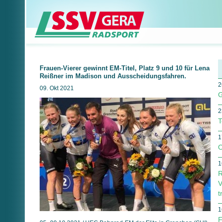
Frauen-Vierer gewinnt EM-Titel, Platz 9 und 10 für Lena
Reißner im Madison und Ausscheidungsfahren.
2
09. Okt 2021
G
2
T
1
O
1
R
V
t
1
F