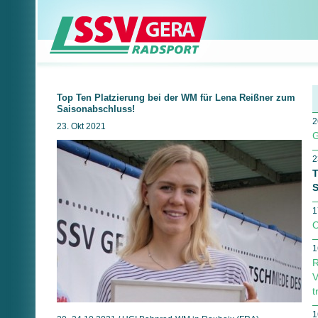
Top Ten Platzierung bei der WM für Lena Reißner zum
Saisonabschluss!
2
23. Okt 2021
G
2
T
S
1
O
1
R
V
t
1