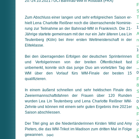
20.-24.10.2021 / UCI Bahnrad-WM in Roubaix (FRA)
F
S
T
Zum Abschluss einer langen und sehr erfolgreichen Saison er­
hielt Lena Charlotte Reißner noch die überraschende No­mi­nie­
1
rung zur Teilnahme an der Bahnrad-WM in Frankreich. Die 21-
A
Jährige startete gemeinsam mit der nur ein Jahr älteren Lea Lin
r
Teutenberg (Köln) bei ihrer ersten Weltmeisterschaft in der
Elite­klasse.
1
E
Bei den überragenden Erfolgen der deutschen Sprinterinnen
und Verfolgerinnen von der breiten Öffentlichkeit fast
F
unbemerkt, konn­te sich das junge Duo am vorletzten Tag der
0
WM über den Vorlauf fürs WM-Finale der besten 15
F
qualifizieren.
8
In einem äußerst schnellen und sehr hektischen Finale des
S
Zweier­mannschaftsfahren der Frauen über 120 Runden
wurden Lea Lin Teu­ten­berg und Lena Charlotte Reißner WM-
0
Zehnte und können mit einem sehr guten Ergebnis ihre 2021er
M
Saison ab­schlies­sen.
F
Der Titel ging an die Niederländerinnen Kirsten Wild und Amy
0
Pieters, die das WM-Trikot im Madison zum dritten Mal in Folge
F
gewannen.
(wjw)
M