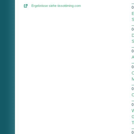
Ergebnisse siehe tissottiming.com
0
E
S
0
D
S
0
A
0
O
M
0
O
0
W
G
T
0