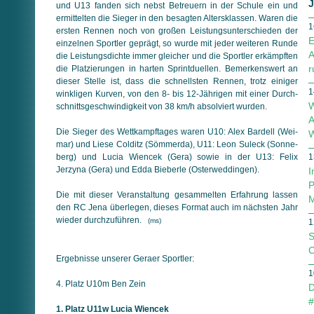
J
und U13 fanden sich nebst Betreuern in der Schule ein und
ermittelten die Sieger in den besagten Altersklassen. Waren die
1
ersten Rennen noch von großen Leistungsunterschieden der
E
ein­zel­nen Sportler geprägt, so wurde mit jeder weiteren Runde
A
die Leistungsdichte immer gleicher und die Sportler erkämpften
r
die Platzierungen in harten Sprintduellen. Bemerkenswert an
dieser Stelle ist, dass die schnellsten Rennen, trotz einiger
1
winkligen Kurven, von den 8- bis 12-Jährigen mit einer Durch­
W
schnitts­ge­schwin­dig­keit von 38 km/h absolviert wurden.
A
Die Sieger des Wettkampftages waren U10: Alex Bardell (Wei­
W
mar) und Liese Colditz (Sömmerda), U11: Leon Suleck (Sonne­
berg) und Lucia Wiencek (Gera) sowie in der U13: Felix
1
Jerzyna (Gera) und Edda Bieberle (Osterweddingen).
I
P
Die mit dieser Veranstaltung gesammelten Erfahrung lassen
M
den RC Jena überlegen, dieses Format auch im nächsten Jahr
wieder durch­zu­führen.
(ms)
1
S
C
Ergebnisse unserer Geraer Sportler:
1
4. Platz U10m Ben Zein
D
#
1. Platz U11w Lucia Wiencek