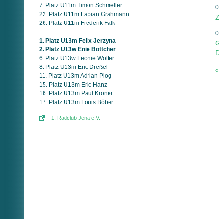
7. Platz U11m Timon Schmeller
0
22. Platz U11m Fabian Grahmann
Z
26. Platz U11m Frederik Falk
0
1. Platz U13m Felix Jerzyna
G
2. Platz U13w Enie Böttcher
D
6. Platz U13w Leonie Wolter
8. Platz U13m Eric Dreßel
«
11. Platz U13m Adrian Plog
15. Platz U13m Eric Hanz
16. Platz U13m Paul Kroner
17. Platz U13m Louis Böber
1. Radclub Jena e.V.