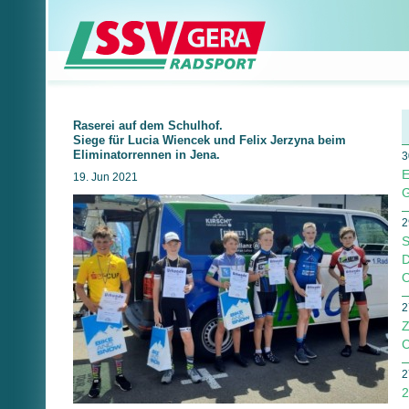
Raserei auf dem Schulhof.
Siege für Lucia Wiencek und Felix Jerzyna beim
Eliminatorrennen in Jena.
3
E
19. Jun 2021
G
2
S
D
O
2
Z
C
2
2