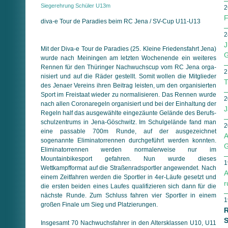
Siegerehrung Schüler U13m
2
F
diva-e Tour de Paradies beim RC Jena / SV-Cup U11-U13
2
J
Mit der Diva-e Tour de Paradies (25. Kleine Friedensfahrt Jena)
G
wurde nach Meiningen am letzten Wochenende ein weiteres
Ren­nen für den Thüringer Nachwuchscup vom RC Jena or­ga­
2
ni­siert und auf die Räder gestellt. Somit wollen die Mitglieder
T
des Jenaer Vereins ihren Beitrag leisten, um den organisierten
Sport im Freistaat wieder zu normalisieren. Das Rennen wurde
2
nach allen Coronaregeln organisiert und bei der Einhaltung der
J
Regeln half das ausgewählte eingezäunte Gelände des Berufs­
schul­zent­rums in Jena-Göschwitz. Im Schulgelände fand man
2
eine pas­sab­le 700m Runde, auf der ausgezeichnet
A
sogenannte Eli­mi­na­tor­rennen durchgeführt werden konnten.
G
Eliminator­rennen werden normalerweise nur im
Mountainbikesport gefahren. Nun wurde dieses
1
Wettkampfformat auf die Straßenradsportler angewendet. Nach
A
einem Zeitfahren werden die Sportler in 4er-Läufe gesetzt und
r
die ersten beiden eines Laufes qualifizieren sich dann für die
nächste Runde. Zum Schluss fahren vier Sportler in einem
1
großen Finale um Sieg und Platzierungen.
R
S
Insgesamt 70 Nachwuchsfahrer in den Altersklassen U10, U11