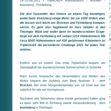
19.-20.06.2021 / TripleOst24 Radmarathon / Brocken -
2
Inselsberg - Fichtelberg
F
Die drei Tausender des Ostens an einem Tag bezwingen,
2
wobei beim Inselsberg einige Meter bis zur 1000 fehlen, aber
J
die lassen sich leicht am Brocken und Fichtelberg kom­pen­
G
sieren. Es geht also beginnend im Harz hinüber in den
Thüringer Wald und endet dann im wunderschönen Erz­ge­
2
birge auf dem Fichtelberg mit seinen 1214 Höhenmetern. Mit
T
circa 6000 Höhenmetern auf 430 gefahrenen Kilometern ist
TripleOst24 die persönliche Challenge 2021 für jeden Teil­
2
nehmer.
J
2
Endlich war es soweit: Das erste TripleOst24 begann am
A
Samstag­früh bei wunderschönem Sonnenschein in Schierke.
G
Nach kurzer Ansprache des Veranstalters und Worten des
1
Mutes begann der Aufstieg zum Berg Nummer 1 - dem
A
Brocken
. Bei einer Morgentemperatur von 18 Grad war das
r
natürlich für alle ein Hochgenuss.
1
Nachdem alle Teilnehmer diese Hürde gemeistert hatten ging
R
es dann sehr flott in Richtung zweite Herausforderung - dem
S
Inselsberg
in Thüringen.