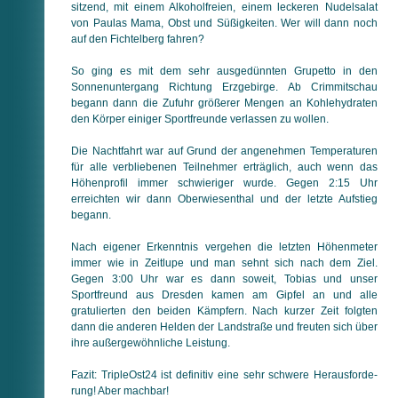
sitzend, mit einem Alkoholfreien, einem leckeren Nudelsalat
von Paulas Mama, Obst und Süßigkeiten. Wer will dann noch
auf den Fichtelberg fahren?
So ging es mit dem sehr ausgedünnten Grupetto in den
Sonnen­unter­gang Richtung Erzgebirge. Ab Crimmitschau
begann dann die Zufuhr größerer Mengen an Kohlehydraten
den Körper einiger Sportfreunde verlassen zu wollen.
Die Nachtfahrt war auf Grund der angenehmen Temperaturen
für alle verbliebenen Teilnehmer erträglich, auch wenn das
Höhen­profil immer schwieriger wurde. Gegen 2:15 Uhr
erreichten wir dann Oberwiesenthal und der letzte Aufstieg
begann.
Nach eigener Erkenntnis vergehen die letzten Höhenmeter
immer wie in Zeitlupe und man sehnt sich nach dem Ziel.
Gegen 3:00 Uhr war es dann soweit, Tobias und unser
Sportfreund aus Dresden kamen am Gipfel an und alle
gratulierten den beiden Kämpfern. Nach kurzer Zeit folgten
dann die anderen Helden der Landstraße und freuten sich über
ihre außergewöhnliche Leis­tung.
Fazit: TripleOst24 ist definitiv eine sehr schwere Heraus­for­de­
rung! Aber machbar!