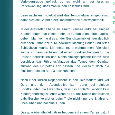
Verfolgergruppe gefragt, ob es wohl an der falschen
Z
Reifenwahl lag, dass man keinen Anschluss fand.
0
Beim nächsten TripleOst wird das Tempo etwas eingebremst,
G
damit sich die Gefahr einer Radfahrerdepri nicht wiederholt!
D
In der Arnstädter Ebene an einem Stausee reifte bei einigen
«
Sportfreunden nun immer mehr der Gedanke das Triple auf­zu­
ge­ben. Man konnte dies an der Gesichtsmimik einiger deutlich
erkennen. Stirnrunzeln, Mundwinkel Richtung Boden und tiefes
Schluchzen konnte ich immer mehr wahrnehmen. Vielleicht
werde ich beim nächsten mal einen Sportpsychologen für die
Pausen bereitstellen und Mentaleinzelgespräche führen. Also
beschloss das Führungsfahrzeug das Tempo dem Gemüts­
zustand des Grupettos anzupassen und vielleicht doch die
Finisher­quote am Berg 3 hochzuhalten.
Nach einer kurzen Regendusche in den Tälerdörfern kurz vor
Gera und dem Abendbuffet kam dann bei einigen
Sportfreunden die Erkenntnis, dass das TripleOst wirklich kein
Kindergeburtstag ist. Auch wenn es bei uns Kaffee und Kuchen
gab, Geschenke gibt es beim Triple nicht - nur die Erfahrung:
üben, üben und noch­mals üben.
Das gute Abendbuffet gab es bequem auf einem Campingstuhl