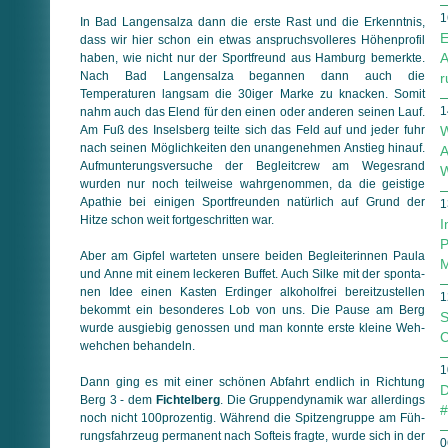
1
In Bad Langensalza dann die erste Rast und die Erkenntnis,
E
dass wir hier schon ein etwas anspruchsvolleres Höhenprofil
A
haben, wie nicht nur der Sportfreund aus Hamburg bemerkte.
Nach Bad Langensalza begannen dann auch die
r
Temperaturen langsam die 30iger Marke zu knacken. Somit
1
nahm auch das Elend für den einen oder anderen seinen Lauf.
Am Fuß des Inselsberg teilte sich das Feld auf und jeder fuhr
W
nach seinen Möglichkeiten den unangenehmen Anstieg hinauf.
A
Auf­mun­te­rungs­versuche der Begleitcrew am Wegesrand
W
wurden nur noch teilweise wahrgenommen, da die geistige
Apathie bei einigen Sportfreunden natürlich auf Grund der
1
Hitze schon weit fort­ge­schritten war.
I
P
Aber am Gipfel warteten unsere beiden Begleiterinnen Paula
M
und Anne mit einem leckeren Buffet. Auch Silke mit der spon­ta­
nen Idee einen Kasten Erdinger alkoholfrei bereitzustellen
1
bekommt ein besonderes Lob von uns. Die Pause am Berg
S
wur­de ausgiebig genossen und man konnte erste kleine Weh­
C
weh­chen behandeln.
1
Dann ging es mit einer schönen Abfahrt endlich in Richtung
D
Berg 3 - dem
Fichtelberg
. Die Gruppendynamik war allerdings
#
noch nicht 100prozentig. Während die Spitzengruppe am Füh­
rungs­fahrzeug permanent nach Softeis fragte, wurde sich in der
0