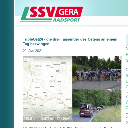
TripleOst24 - die drei Tausender des Ostens an einem
Tag bezwingen.
3
21. Jun 2021
E
G
2
S
D
O
2
Z
C
2
2