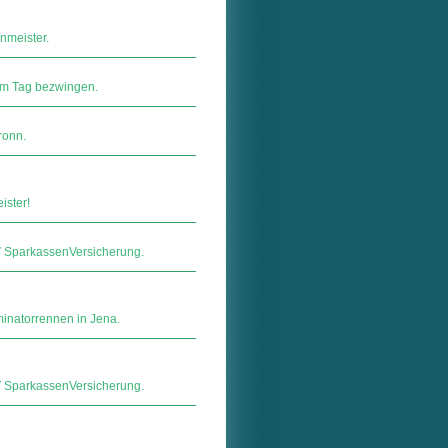
nmeister.
nem Tag bezwingen.
ronn.
ister!
ar­kas­sen­Ver­si­che­rung.
minatorrennen in Jena.
ar­kas­sen­Ver­si­che­rung.