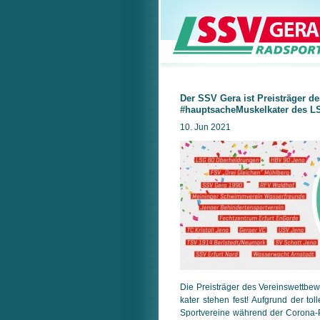
Der SSV Gera ist Preisträger d
#hauptsacheMuskelkater des L
10. Jun 2021
Die Preisträger des Vereinswettbe
kater stehen fest! Aufgrund der to
Sport­vereine während der Corona