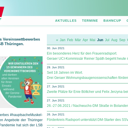
AKTUELLES
TERMINE
BAHNCUP
es Vereinswettbewerbes
«
Jan
Feb
Mär
Apr
Mai
Jun
Jul
Aug
Sep
SB Thüringen.
30. Jun 2021
Ein besonderes Herz für den Frauenradsport.
Geraer UCI-Kommissär Reiner Späth begeht heute s
29. Jun 2021
Seit 18 Jahren im Wort.
Drei Geraer Wohnungsbaugenossenschaften fördern 
27. Jun 2021
Zweite Plätze für Enie Böttcher und Felix Jerzyna be
27. Jun 2021
26.-27.06.2021 / Nachwuchs-DM Straße in Bolande
werbes #hauptsache­Muskel­
26. Jun 2021
Förderkreis Radsport unterstützt DM-Starter des SS
llen Angebote der Thüringer
-Pandemie hat sich der LSB