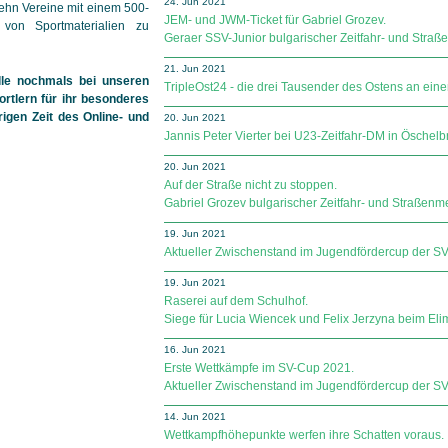
24. Jun 2021
 zehn Vereine mit einem 500-
JEM- und JWM-Ticket für Gabriel Grozev.
 von Sportmaterialien zu
Geraer SSV-Junior bulgarischer Zeitfahr- und Straße
21. Jun 2021
lle nochmals bei unseren
TripleOst24 - die drei Tausender des Ostens an ei
rtlern für ihr besonderes
gen Zeit des Online- und
20. Jun 2021
Jannis Peter Vierter bei U23-Zeitfahr-DM in Öschelb
20. Jun 2021
Auf der Straße nicht zu stoppen.
Gabriel Grozev bulgarischer Zeitfahr- und Straßenme
19. Jun 2021
Aktueller Zwischenstand im Jugendfördercup der SV Sp
19. Jun 2021
Raserei auf dem Schulhof.
Siege für Lucia Wiencek und Felix Jerzyna beim Eli
16. Jun 2021
Erste Wettkämpfe im SV-Cup 2021.
Aktueller Zwischenstand im Jugendfördercup der SV Sp
14. Jun 2021
Wettkampfhöhepunkte werfen ihre Schatten voraus.