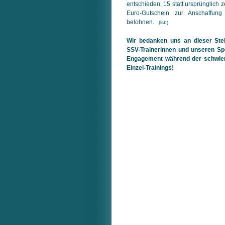
ent­schieden, 15 statt ursprünglich
Euro-Gutschein zur Anschaffung
belohnen.
(lsb)
Wir bedanken uns an dieser Ste
SSV-Trainerinnen und unseren Spo
Engagement während der schwieri
Einzel-Trainings!