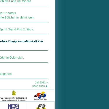
ch bis Ende der Woche.
er Theaters.
nie Böttcher in Meiningen.
Sprint Grand Prix Cottbus.
werbes #hauptsacheMuskelkater
rfer in Österreich.
Bulgarien.
Juli 2021 »
nach oben