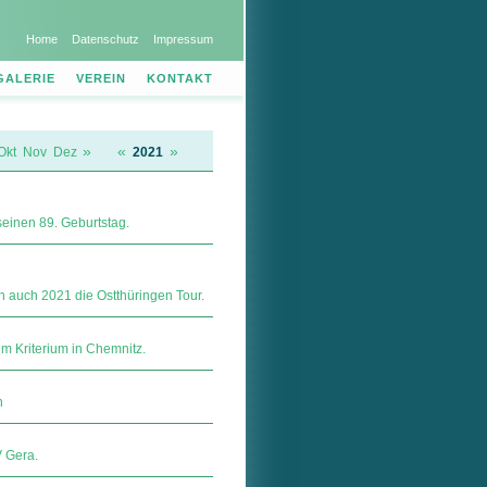
Home
Datenschutz
Impressum
GALERIE
VEREIN
KONTAKT
»
«
»
Okt
Nov
Dez
2021
einen 89. Geburtstag.
auch 2021 die Ostthüringen Tour.
im Kriterium in Chemnitz.
n
V Gera.