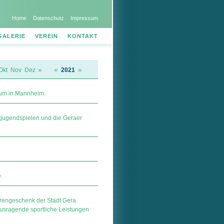
Home
Datenschutz
Impressum
GALERIE
VEREIN
KONTAKT
»
«
»
Okt
Nov
Dez
2021
ium in Mannheim.
tjugendspielen und die Geraer
.
rengeschenk der Stadt Gera.
usragende sportliche Leistungen