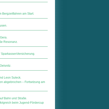
m Bergzeitfahren am Start.
usen.
 Gera.
oße Resonanz.
ar­kas­sen­Ver­si­che­rung.
Oelsnitz.
und Leon Suleck.
en abgebrochen – Fortsetzung am
auf Bahn und Straße.
folgreich beim Jugend-Fördercup