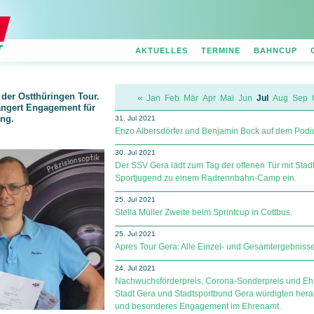
AKTUELLES
TERMINE
BAHNCUP
 der Ostthüringen Tour.
«
Jan
Feb
Mär
Apr
Mai
Jun
Jul
Aug
Sep
ängert Engagement für
ng.
31. Jul 2021
Enzo Albersdörfer und Benjamin Bock auf dem Pod
30. Jul 2021
Der SSV Gera lädt zum Tag der offenen Tür mit Stad
Sportjugend zu einem Radrennbahn-Camp ein.
25. Jul 2021
Stella Müller Zweite beim Sprintcup in Cottbus.
25. Jul 2021
Apres Tour Gera: Alle Einzel- und Gesamtergebnisse
24. Jul 2021
Nachwuchsförderpreis, Corona-Sonderpreis und Eh
Stadt Gera und Stadtsportbund Gera würdigten hera
und besonderes Engagement im Ehrenamt.