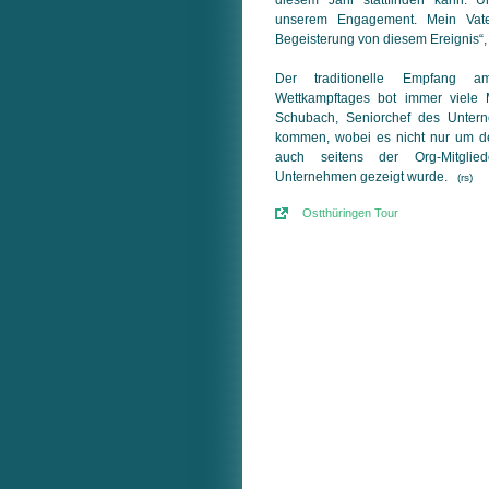
unserem Engagement. Mein Vater
Begeisterung von diesem Ereignis“, 
Der traditionelle Empfang 
Wettkampftages bot immer viele 
Schubach, Seniorchef des Unter
kommen, wobei es nicht nur um d
auch seitens der Org-Mitglie
Unternehmen gezeigt wurde.
(rs)
Ostthüringen Tour