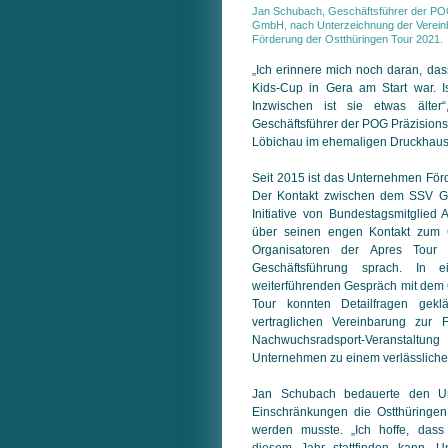
Jan Schubach, Geschäftsführer der PO
GmbH, nach Unterzeichnung der Verein
Förderung der Ostthüringen Tour 2021.
„Ich erinnere mich noch daran, da
Kids-Cup in Gera am Start war. I
Inzwischen ist sie etwas älter
Geschäftsführer der POG Präzisions
Löbichau im ehemaligen Druckhaus 
Seit 2015 ist das Unternehmen Förd
Der Kontakt zwischen dem SSV G
Initiative von Bundestagsmitglied 
über seinen engen Kontakt zum 
Organisatoren der Apres Tour 
Geschäftsführung sprach. In 
weiterführenden Gespräch mit dem O
Tour konnten Detailfragen gekl
vertraglichen Vereinbarung zur 
Nachwuchsradsport-Veranstaltung 
Unternehmen zu einem verlässliche
Jan Schubach bedauerte den Um
Einschränkungen die Ostthüringen
werden musste. „Ich hoffe, dass
diesem Jahr stattfinden kann. U