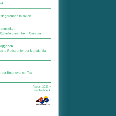
uli.
tagerennen in Italien.
ungstrikot.
 U13 erfolgreich beim Omnium.
hlaggeben.
uchs-Radsportler der Monate Mai
raer Betonoval mit Top-
August 2021 »
nach oben