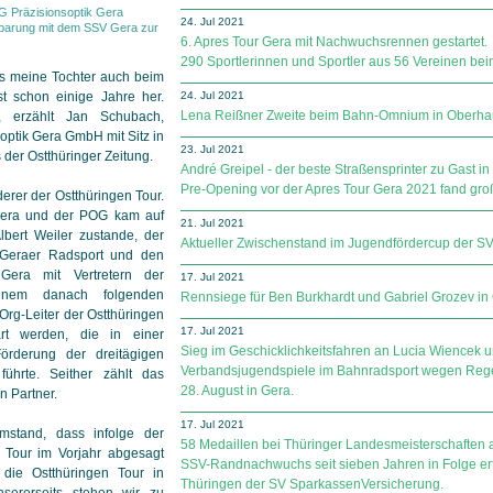
G Präzisionsoptik Gera
24. Jul 2021
barung mit dem SSV Gera zur
6. Apres Tour Gera mit Nachwuchsrennen gestartet.
290 Sportlerinnen und Sportler aus 56 Vereinen bei
ss meine Tochter auch beim
st schon einige Jahre her.
24. Jul 2021
Lena Reißner Zweite beim Bahn-Omnium in Oberha
“, erzählt Jan Schubach,
optik Gera GmbH mit Sitz in
23. Jul 2021
der Ostthüringer Zeitung.
André Greipel - der beste Straßensprinter zu Gast in
Pre-Opening vor der Apres Tour Gera 2021 fand gr
erer der Ostthüringen Tour.
era und der POG kam auf
21. Jul 2021
Albert Weiler zustande, der
Aktueller Zwischenstand im Jugendfördercup der SV Sp
Geraer Radsport und den
Gera mit Vertretern der
17. Jul 2021
einem danach folgenden
Rennsiege für Ben Burkhardt und Gabriel Grozev in 
rg-Leiter der Ostthüringen
17. Jul 2021
ärt werden, die in einer
Sieg im Geschicklichkeitsfahren an Lucia Wiencek 
Förderung der dreitägigen
Verbandsjugendspiele im Bahnradsport wegen Reg
führte. Seither zählt das
28. August in Gera.
n Partner.
17. Jul 2021
stand, dass infolge der
58 Medaillen bei Thüringer Landesmeisterschaften 
 Tour im Vorjahr abgesagt
SSV-Randnachwuchs seit sieben Jahren in Folge er
 die Ostthüringen Tour in
Thüringen der SV SparkassenVersicherung.
nsererseits stehen wir zu