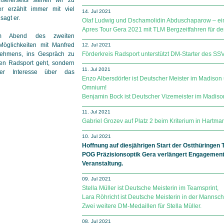
 erzählt immer mit viel
14. Jul 2021
sagt er.
Olaf Ludwig und Dschamolidin Abduschaparow – ei
Apres Tour Gera 2021 mit TLM Bergzeitfahren für 
am Abend des zweiten
Möglichkeiten mit Manfred
12. Jul 2021
nehmens, ins Gespräch zu
Förderkreis Radsport unterstützt DM-Starter des SS
en Radsport geht, sondern
11. Jul 2021
der Interesse über das
Enzo Albersdörfer ist Deutscher Meister im Madison
Omnium!
Benjamin Bock ist Deutscher Vizemeister im Madiso
11. Jul 2021
Gabriel Grozev auf Platz 2 beim Kriterium in Hartma
10. Jul 2021
Hoffnung auf diesjährigen Start der Ostthüringen T
POG Präzisionsoptik Gera verlängert Engagemen
Veranstaltung.
09. Jul 2021
Stella Müller ist Deutsche Meisterin im Teamsprint,
Lara Röhricht ist Deutsche Meisterin in der Mannsch
Zwei weitere DM-Medaillen für Stella Müller.
08. Jul 2021