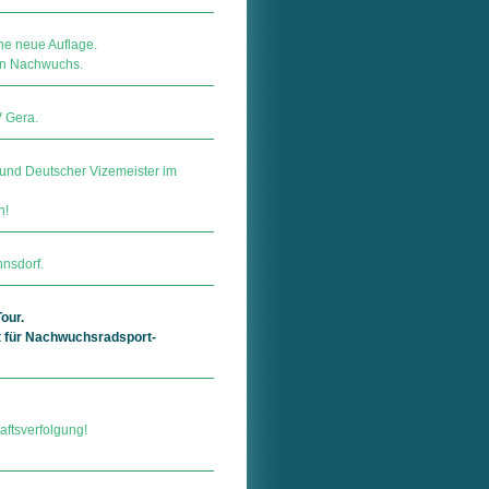
ne neue Auflage.
den Nachwuchs.
V Gera.
 und Deutscher Vizemeister im
n!
nnsdorf.
our.
t für Nachwuchsradsport-
aftsverfolgung!