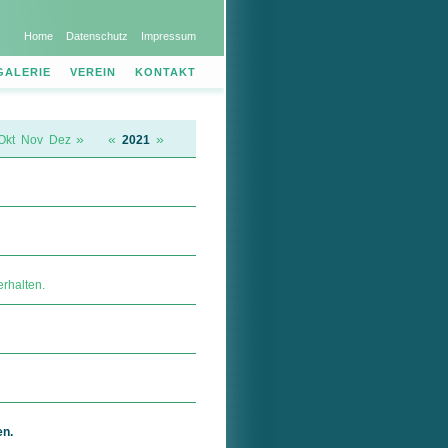
Home
Datenschutz
Impressum
GALERIE
VEREIN
KONTAKT
»
«
»
Okt
Nov
Dez
2021
rhalten.
en.