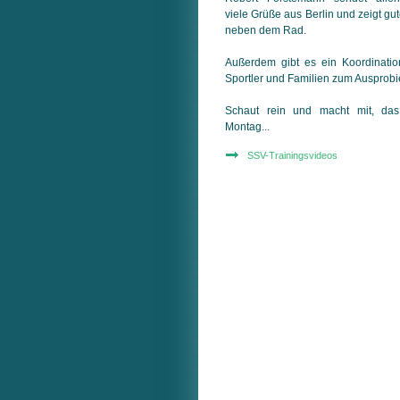
viele Grüße aus Berlin und zeigt gu
neben dem Rad.
Außerdem gibt es ein Koordination
Sportler und Familien zum Auspro
Schaut rein und macht mit, das
Montag...
SSV-Trainingsvideos