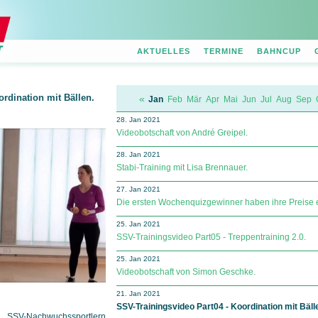
AKTUELLES
TERMINE
BAHNCUP
ordination mit Bällen.
«
Jan
Feb
Mär
Apr
Mai
Jun
Jul
Aug
Sep
28. Jan 2021
Videobotschaft von André Greipel.
28. Jan 2021
Stabi-Training mit Lisa Brennauer.
27. Jan 2021
Die ersten Wochenquizgewinner haben ihre Preise e
25. Jan 2021
SSV-Trainingsvideo Part05 - Treppentraining 2.0.
25. Jan 2021
Videobotschaft von Simon Geschke
.
21. Jan 2021
SSV-Trainingsvideo Part04 - Koordination mit Bäll
 SSV-Nachwuchssportlern