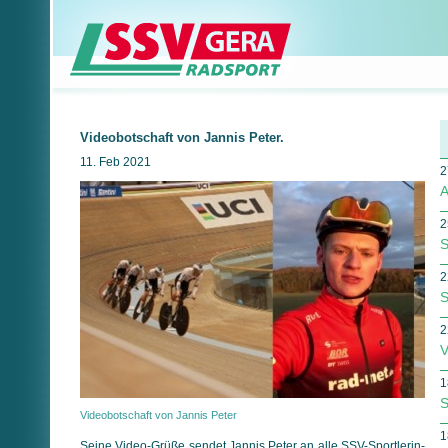
Videobotschaft von Jannis Peter.
11. Feb 2021
2
A
2
S
2
S
2
V
1
S
Videobotschaft von Jannis Peter
1
Seine Video-Grüße sendet Jannis Peter an alle SSV-Sport­le­rin­