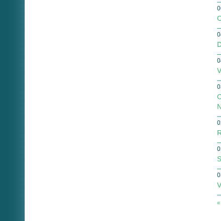
0
O
0
D
0
V
0
O
N
0
R
0
S
0
V
«