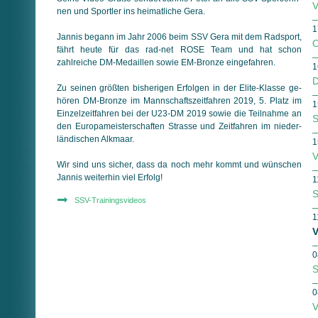
V
nen und Sportler ins heimatliche Gera.
1
Jannis begann im Jahr 2006 beim SSV Gera mit dem Radsport,
O
fährt heute für das rad-net ROSE Team und hat schon
zahlreiche DM-Medaillen sowie EM-Bronze eingefahren.
1
D
Zu seinen größten bis­he­ri­gen Erfolgen in der Elite-Klasse ge­
hö­ren DM-Bronze im Mann­schafts­zeit­fah­ren 2019, 5. Platz im
1
Ein­zel­zeit­fah­ren bei der U23-DM 2019 sowie die Teilnahme an
S
den Eu­ro­pa­meister­schaften Strasse und Zeitfahren im nie­der­
län­di­schen Alkmaar.
1
V
Wir sind uns sicher, dass da noch mehr kommt und wünschen
Jannis weiterhin viel Erfolg!
1
S
SSV-Trainingsvideos
1
V
0
S
0
V