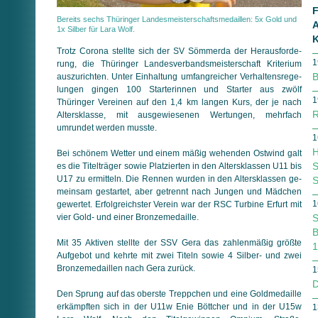
F
Bereits sechs Thüringer Landesmeisterschaftsmedaillen: 5x Gold und
A
1x Silber für Lara Wolf.
K
Trotz Corona stellte sich der SV Sömmerda der Her­aus­for­de­
1
rung, die Thüringer Landesverbandsmeisterschaft Kriterium
B
auszurichten. Unter Einhaltung umfangreicher Ver­hal­tens­re­ge­
lun­gen gingen 100 Starterinnen und Starter aus zwölf
1
Thüringer Vereinen auf den 1,4 km langen Kurs, der je nach
R
Altersklasse, mit ausgewiesenen Wertungen, mehrfach
umrundet werden musste.
1
H
Bei schönem Wetter und einem mäßig wehenden Ostwind galt
S
es die Titelträger sowie Platzierten in den Altersklassen U11 bis
U17 zu ermitteln. Die Rennen wurden in den Altersklassen ge­
S
mein­sam gestartet, aber getrennt nach Jungen und Mädchen
1
gewertet. Erfolgreichster Verein war der RSC Turbine Erfurt mit
vier Gold- und einer Bronzemedaille.
S
B
Mit 35 Aktiven stellte der SSV Gera das zahlenmäßig größte
1
Aufgebot und kehrte mit zwei Titeln sowie 4 Silber- und zwei
Bronzemedaillen nach Gera zurück.
1
D
Den Sprung auf das oberste Treppchen und eine Goldmedaille
erkämpften sich in der U11w Enie Böttcher und in der U15w
1