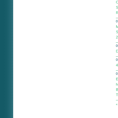
C
S
R
0
M
S
2
0
D
0
4
0
E
h
B
T
«