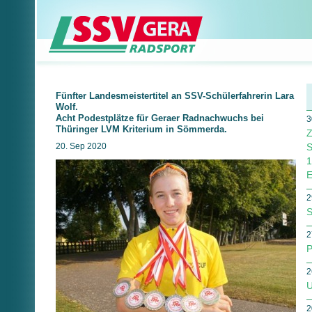
Fünfter Landesmeistertitel an SSV-Schülerfahrerin Lara
Wolf.
Acht Podestplätze für Geraer Radnachwuchs bei
3
Thüringer LVM Kriterium in Sömmerda.
Z
20. Sep 2020
1
E
2
S
2
P
2
U
2