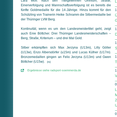
Lara Wolf. Nach den Titelgewinnen Omnium, Straße,
L
Einerverfolgung und Mannschaftsverfolgung ist es bereits die
fünfte Goldmedaille für die 14-Jährige. Hinzu kommt für den
1
Schützling von Trainerin Heike Schramm die Silbermedaille bei
Ü
der Thüringer LVM Berg.
G
Kontinuität, wenn es um den Landesmeistertitel geht, zeigt
1
auch Enie Böttcher. Drei Thüringer Landesmeisterschaften –
D
Berg, Straße, Kriterium – und drei Mal Gold.
1
Silber erkämpften sich Max Jerzyna (U13m), Lilly Göller
S
(U13w), Enzo Albersdörfer (u15m) und Lucas Küfner (U17m).
1
Bronze­medaillen gingen an Felix Jerzyna (U13m) und Gwen
Böttcher (U15w).
T
(rs)
1
Ergebnisse siehe radsport-soemmerda.de
V
0
L
M
2
U
0