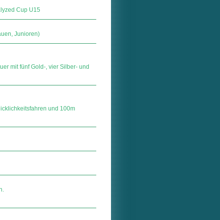
alyzed Cup U15
uen, Junioren)
mit fünf Gold-, vier Silber- und
icklichkeitsfahren und 100m
n.