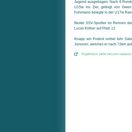
Jugend ausgetragen. Nach 8 Runde
U15w ins Ziel, gefolgt von Gwen 
Fuhrmann belegte in der U17w Ran
Bester SSV-Sportler im Rennen d
Lucas Küfner auf Platz 12.
Knapp am Podest vorbei fuhr Gab
Junioren, welches er nach 72km au
Ergebnisse siehe hessen-radsport