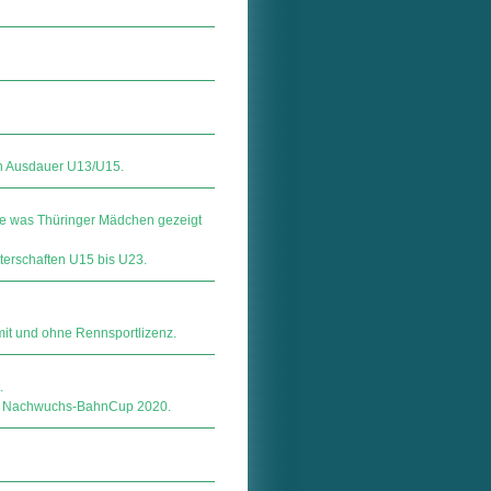
n Ausdauer U13/U15.
te was Thüringer Mädchen gezeigt
terschaften U15 bis U23.
mit und ohne Rennsportlizenz.
.
en Nachwuchs-BahnCup 2020.