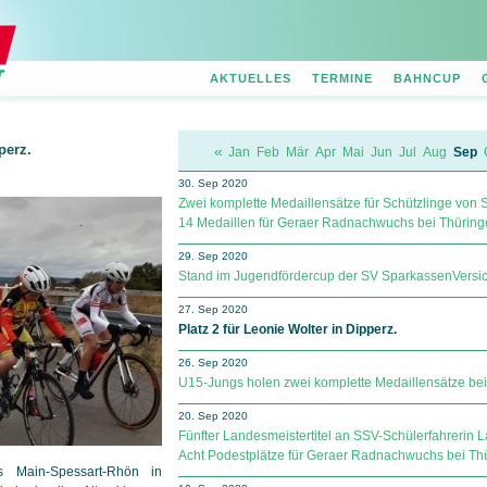
AKTUELLES
TERMINE
BAHNCUP
perz.
«
Jan
Feb
Mär
Apr
Mai
Jun
Jul
Aug
Sep
30. Sep 2020
Zwei komplette Medaillensätze für Schützlinge von
14 Medaillen für Geraer Radnachwuchs bei Thüringer
29. Sep 2020
Stand im Jugendfördercup der SV Spar­kas­sen­Ver­si­
27. Sep 2020
Platz 2 für Leonie Wolter in Dipperz.
26. Sep 2020
U15-Jungs holen zwei komplette Medaillensätze beim
20. Sep 2020
Fünfter Landesmeistertitel an SSV-Schülerfahrerin L
Acht Podestplätze für Geraer Radnachwuchs bei Th
s Main-Spessart-Rhön in