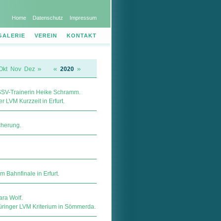
Home
Datenschutz
Impressum
GALERIE
VEREIN
KONTAKT
»
«
»
Okt
Nov
Dez
2020
 SSV-Trainerin Heike Schramm.
 LVM Kurzzeit in Erfurt.
che­rung.
 Bahnfinale in Erfurt.
ara Wolf.
üringer LVM Kriterium in Sömmerda.