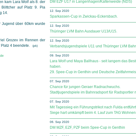
DM EZF U17 in Langenhagen/Kaltenweide (NDS)
n kam Lara Wolf als 8. der
Böttcher auf Platz 9. Pia
12. Sep 2020
g 14.
Sparkassen-Cup in Zwickau-Eckersbach.
er Jugend über 60km wurde
12. Sep 2020
Thüringer LVM Bahn Ausdauer U13/U15.
riel Grozev im Rennen der
12. Sep 2020
f Platz 4 beendete.
(pk)
Verbandsjugendspiele U11 und Thüringer LVM Bah
09. Sep 2020
.de
Lara Wolf und Maya Ballhaus - seit langem das Bes
haben.
29. Spee-Cup in Genthin und Deutsche Zeitfahrmeis
07. Sep 2020
Chance für jungen Geraer Radnachwuchs.
Stadtjugendspiele im Bahnradsport für Radsportler 
07. Sep 2020
Mit Tagessieg ein Führungstrikot nach Fulda entführt
Siege hart umkämpft beim 4. Lauf zum TAG Wohn
06. Sep 2020
DM MZF, EZF, PZF beim Spee-Cup in Genthin