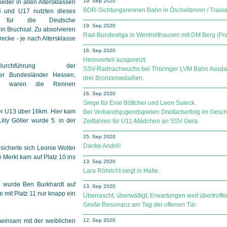
19. Sep 2020
der in allen Altersklassen
BDR-Sichtungsrennen Bahn in Öschelbronn / Train
15 und U17 nutzten dieses
g für die Deutsche
19. Sep 2020
in Bruchsal. Zu absolvieren
Rad-Bundesliga in Wenholthausen mit DM Berg (Fra
recke - je nach Altersklasse
16. Sep 2020
Heimvorteil ausgereizt.
chführung der
SSV-Radnachwuchs bei Thüringer LVM Bahn Ausdauer 
der Bundesländer Hessen,
drei Bronzemedaillen.
and waren die Rennen
16. Sep 2020
Siege für Enie Böttcher und Leon Suleck.
er U13 über 16km. Hier kam
Bei Verbandsjugendspielen Dreifacherfolg im Gesch
illy Göller wurde 5. in der
Zeitfahren für U11-Mädchen an SSV Gera.
15. Sep 2020
Danke André!
icherte sich Leonie Wolter
 Merkl kam auf Platz 10 ins
13. Sep 2020
Lara Röhricht siegt in Halle.
 wurde Ben Burkhardt auf
13. Sep 2020
 mit Platz 11 nur knapp ein
Überrascht, überwältigt, Erwartungen weit übertroffe
Große Resonanz am Tag der offenen Tür.
insam mit der weiblichen
12. Sep 2020