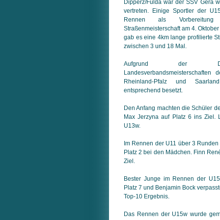
Dipperz/Fulda war der SSV Gera wie
vertreten. Einige Sportler der U
Rennen als Vorbereitun
Straßenmeisterschaft am 4. Oktober 
gab es eine 4km lange profilierte St
zwischen 3 und 18 Mal.
Aufgrund der Dur
Landesverbandsmeisterschaften 
Rheinland-Pfalz und Saarl
entsprechend besetzt.
Den Anfang machten die Schüler d
Max Jerzyna auf Platz 6 ins Ziel. L
U13w.
Im Rennen der U11 über 3 Runden s
Platz 2 bei den Mädchen. Finn René
Ziel.
Bester Junge im Rennen der U15
Platz 7 und Benjamin Bock verpasste
Top-10 Ergebnis.
Das Rennen der U15w wurde geme