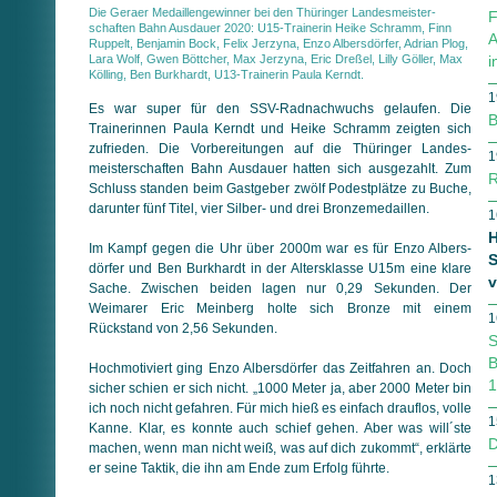
Die Geraer Medaillengewinner bei den Thüringer Landes­meister­
F
schaften Bahn Ausdauer 2020: U15-Trainerin Heike Schramm, Finn
A
Ruppelt, Benjamin Bock, Felix Jerzyna, Enzo Albersdörfer, Adrian Plog,
Lara Wolf, Gwen Böttcher, Max Jerzyna, Eric Dreßel, Lilly Göller, Max
i
Kölling, Ben Burkhardt, U13-Trainerin Paula Kerndt.
1
Es war super für den SSV-Radnachwuchs gelaufen. Die
B
Trainerinnen Paula Kerndt und Heike Schramm zeigten sich
zufrieden. Die Vorbereitungen auf die Thüringer Landes­
1
meister­schaf­ten Bahn Ausdauer hatten sich ausgezahlt. Zum
R
Schluss standen beim Gastgeber zwölf Podestplätze zu Buche,
darunter fünf Titel, vier Silber- und drei Bronzemedaillen.
1
H
Im Kampf gegen die Uhr über 2000m war es für Enzo Albers­
S
dörfer und Ben Burkhardt in der Altersklasse U15m eine klare
v
Sache. Zwischen beiden lagen nur 0,29 Sekunden. Der
Weimarer Eric Meinberg holte sich Bronze mit einem
1
Rückstand von 2,56 Sekunden.
S
B
Hochmotiviert ging Enzo Albersdörfer das Zeitfahren an. Doch
1
sicher schien er sich nicht. „1000 Meter ja, aber 2000 Meter bin
ich noch nicht gefahren. Für mich hieß es einfach drauflos, volle
1
Kanne. Klar, es konnte auch schief gehen. Aber was will´ste
D
machen, wenn man nicht weiß, was auf dich zukommt“, erklärte
er seine Taktik, die ihn am Ende zum Erfolg führte.
1