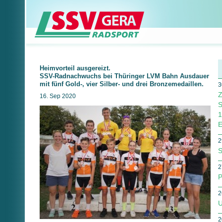
Heimvorteil ausgereizt.
SSV-Radnachwuchs bei Thüringer LVM Bahn Ausdauer
mit fünf Gold-, vier Silber- und drei Bronzemedaillen.
3
Z
16. Sep 2020
1
E
2
S
2
P
2
U
2