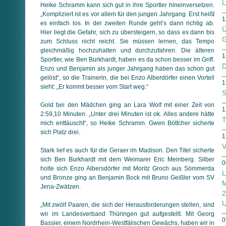
L
Heike Schramm kann sich gut in ihre Sportler hineinversetzen.
„Kompliziert ist es vor allem für den jungen Jahrgang. Erst heißt
1
es einfach los. In der zweiten Runde geht’s dann richtig ab.
Ü
Hier liegt die Gefahr, sich zu übersteigern, so dass es dann bis
G
zum Schluss nicht reicht. Sie müssen lernen, das Tempo
gleichmäßig hochzuhalten und durchzufahren. Die älteren
1
Sportler, wie Ben Burkhardt, haben es da schon besser im Griff.
D
Enzo und Benjamin als junger Jahrgang haben das schon gut
gelöst“, so die Trainerin, die bei Enzo Alberdörfer einen Vorteil
1
sieht: „Er kommt besser vom Start weg.“
S
Gold bei den Mädchen ging an Lara Wolf mit einer Zeit von
1
2:59,10 Minuten. „Unter drei Minuten ist ok. Alles andere hätte
T
mich enttäuscht“, so Heike Schramm. Gwen Böttcher sicherte
sich Platz drei.
1
V
Stark lief es auch für die Geraer im Madison. Den Titel sicherte
sich Ben Burkhardt mit dem Weimarer Eric Meinberg. Silber
0
holte sich Enzo Albersdörfer mit Moritz Groch aus Sömmerda
L
und Bronze ging an Benjamin Bock mit Bruno Geißler vom SV
M
Jena-Zwätzen.
2
U
„Mit zwölf Paaren, die sich der Herausforderungen stellen, sind
wir im Landesverband Thüringen gut aufgestellt. Mit Georg
0
Bassier, einem Nordrhein-Westfälischen Gewächs, haben wir in