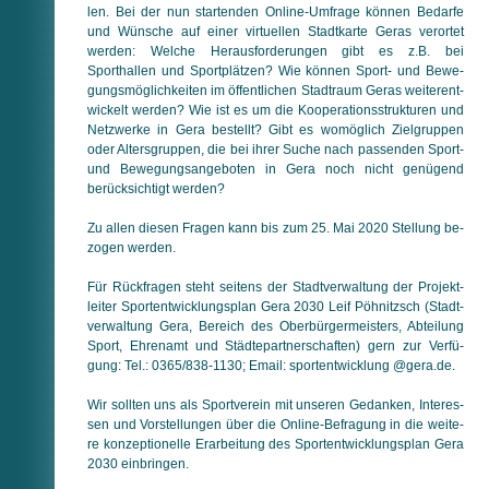
len. Bei der nun startenden Online-Umfrage können Be­dar­fe
und Wünsche auf einer virtuellen Stadtkarte Geras verortet
werden: Welche Herausforderungen gibt es z.B. bei
Sporthallen und Sportplätzen? Wie können Sport- und Be­we­
gungs­mög­lich­kei­ten im öffentlichen Stadtraum Geras wei­ter­ent­
wickelt werden? Wie ist es um die Ko­o­pe­ra­tions­struk­tu­ren und
Netzwerke in Gera bestellt? Gibt es womöglich Zielgruppen
oder Altersgruppen, die bei ihrer Suche nach passenden Sport-
und Be­we­gungs­an­ge­bo­ten in Gera noch nicht genügend
berücksichtigt werden?
Zu allen diesen Fragen kann bis zum 25. Mai 2020 Stellung be­
zo­gen werden.
Für Rückfragen steht seitens der Stadt­verwaltung der Pro­jekt­
leiter Sportentwicklungsplan Gera 2030 Leif Pöhnitzsch (Stadt­
verwaltung Gera, Bereich des Oberbürgermeisters, Ab­tei­lung
Sport, Ehrenamt und Städtepartnerschaften) gern zur Ver­fü­
gung: Tel.: 0365/838-1130; Email: sportentwicklung @gera.de.
Wir sollten uns als Sportverein mit unseren Gedanken, In­te­res­
sen und Vorstellungen über die Online-Befragung in die wei­te­
re konzeptionelle Erarbeitung des Sportentwicklungsplan Gera
2030 einbringen.