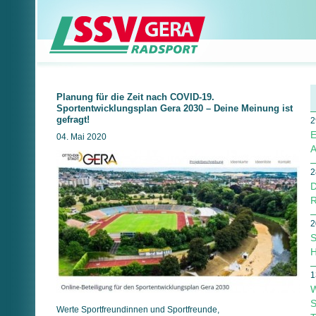
Planung für die Zeit nach COVID-19.
Sportentwicklungsplan Gera 2030 – Deine Meinung ist
gefragt!
2
E
04. Mai 2020
A
2
D
R
2
S
H
1
W
S
Werte Sportfreundinnen und Sportfreunde,