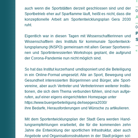
T
auch wenn die Sportstätten derzeit geschlossen sind und der
0
Sport­betrieb eher auf Sparflamme läuft, heißt es nicht, dass die
A
kon­zep­tio­nel­le Arbeit am Sportentwicklungsplan Gera 2030
ruht.
0
P
Eigentlich war in diesen Tagen mit Wissenschaftlerinnen und
S
Wis­sen­schaft­lern des Instituts für kommunale Sport­ent­wick­
lungs­pla­nung (INSPO) gemeinsam mit allen Geraer Sport­ver­ei­
«
nen und Sportinteressierten Workshops geplant, die auf­grund
der Corona-Pandemie nun nicht möglich sind.
So hat das Institut kurzerhand umdisponiert und die Be­tei­li­gung
in ein Online-Format umgesetzt. Alle an Sport, Bewegung und
Ge­sund­heit interessierten Bürgerinnen und Bürger, alle Sport­
ver­ei­ne, aber auch Vertreter und Vertreterinnen weiterer Ins­ti­tu­
tio­nen, die sich dem Thema verbunden fühlen, sind nun auf­ge­
ru­fen, auf einer eigens eingerichteten Homepage unter
https://www.buergerbeteiligung.de/isepgera2030/
ihre Bedarfe, Herausforderungen und Wünsche zu artikulieren.
Mit dem Sportentwicklungsplan der Stadt Gera werden Hand­
lungs­emp­feh­lun­gen erarbeitet, die für die kommenden zehn
Jahre die Entwicklung der sportlichen Infrastruktur, aber auch
An­ge­bote und Organisationsstrukturen in der Stadt prägen sol­