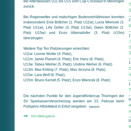
der Altersklassen U11 bis U15 vom Cup-Cross­lauf in Meiningen
T
zurück.
S
Bei Regenwetter und matschigen Bodenverhältnissen konnten
2
ins­be­son­dere Enie Böttcher (1. Platz U11w), Lucia Wiencek (3.
K
Platz U11w), Lilly Göller (3. Platz U13w), Gwen Böttcher (2.
Platz U15w) und Enzo Albersdörfer (3. Platz U15m)
1
überzeugen.
„
S
Weitere Top Ten Platzierungen erreichten:
S
U11w: Leonie Wolter (4. Platz),
U11m: Jamie Planert (4. Platz), Eric Hanz (8. Platz),
1
U13w: Tabea Weiher (5. Platz), Undine Weiher (6. Platz)
O
U13m: Max Kölling (7. Platz), Max Jerzyna (8. Platz),
V
U15w: Lara Wolf (8. Platz),
U15m: Bruno Kerndt (5. Platz), Enzo Wiencek (8. Platz).
1
T
Die nächsten Punkte für den Jugendfördercup Thüringen der
0
SV Spar­­kas­­sen­­Ver­­si­­che­­rung werden am 23. Februar beim
A
Früh­jahrs-Ath­le­tik­test in Erfurt vergeben.
(wjw/pk)
r
SSV-Bildergalerie
0
W