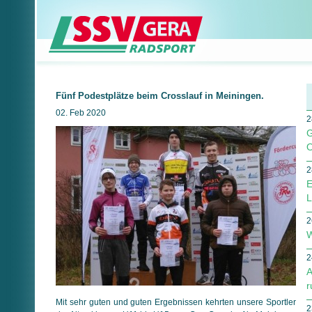
Fünf Podestplätze beim Crosslauf in Meiningen.
02. Feb 2020
2
G
O
2
E
L
2
W
2
A
r
Mit sehr guten und guten Ergebnissen kehrten unsere Sportler
2