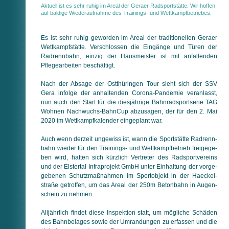
Aktuell ist es sehr ruhig im Areal der Geraer Radsportstätte. Wir hoffen
auf baldige Wiederaufnahme des Trainings- und Wettkampfbetriebes.
Es ist sehr ruhig geworden im Areal der traditionellen Geraer
Wett­kampf­stätte. Verschlossen die Eingänge und Türen der
Rad­renn­bahn, einzig der Hausmeister ist mit anfallenden
Pflege­ar­bei­ten beschäftigt.
Nach der Absage der Ostthüringen Tour sieht sich der SSV
Gera infolge der anhaltenden Corona-Pandemie ver­an­lasst,
nun auch den Start für die diesjährige Bahnradsportserie TAG
Wohnen Nach­wuchs-BahnCup abzusagen, der für den 2. Mai
2020 im Wett­kampf­kalender eingeplant war.
Auch wenn derzeit ungewiss ist, wann die Sportstätte Rad­renn­
bahn wieder für den Trainings- und Wettkampfbetrieb frei­ge­ge­
ben wird, hatten sich kürzlich Vertreter des Radsportvereins
und der Elstertal Infraprojekt GmbH unter Einhaltung der vor­ge­
ge­be­nen Schutzmaßnahmen im Sportobjekt in der Haeckel­
straße getroffen, um das Areal der 250m Betonbahn in Augen­
schein zu nehmen.
Alljährlich findet diese Inspektion statt, um mögliche Schäden
des Bahn­belages sowie der Umrandungen zu erfassen und die