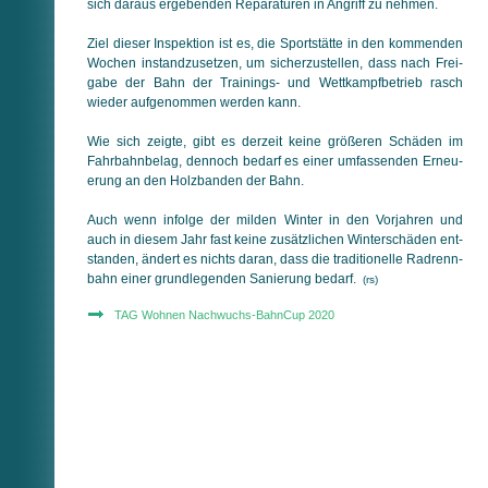
sich da­raus er­ge­ben­den Reparaturen in Angriff zu nehmen.
Ziel dieser Inspektion ist es, die Sportstätte in den kom­men­den
Wochen instandzusetzen, um sicherzustellen, dass nach Frei­
ga­be der Bahn der Trainings- und Wett­kampf­betrieb rasch
wieder aufgenommen werden kann.
Wie sich zeigte, gibt es derzeit keine größeren Schäden im
Fahr­bahn­be­lag, dennoch bedarf es einer umfassenden Er­neu­
e­rung an den Holzbanden der Bahn.
Auch wenn infolge der milden Winter in den Vorjahren und
auch in diesem Jahr fast keine zusätzlichen Winterschäden ent­
stan­den, ändert es nichts daran, dass die traditionelle Rad­renn­
bahn einer grundlegenden Sanierung bedarf.
(rs)
TAG Wohnen Nachwuchs-BahnCup 2020