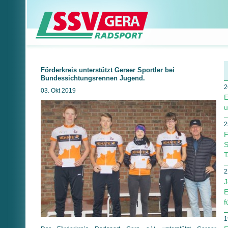
Förderkreis unterstützt Geraer Sportler bei
Bundessichtungsrennen Jugend.
2
03. Okt 2019
E
u
2
F
S
T
2
J
E
f
1