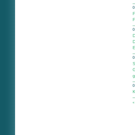
0
F
F
0
D
D
E
0
S
G
g
0
K
«