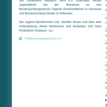
E
Der Förderkreis Radsport Gera e.V. unterstützt Geraer
Jugendfahrer bei der Teilnahme an den
A
Bundessichtungsrennen Jugend, Einzelzeitfahren in Hannover
E
und Bundessichtung Straße in Holtensen.
1
Die Jugend-Sportlerinnen und -Sportler freuen sich über eine
D
Unter­stüt­zung dieser Maßnahme und bedanken sich beim
Förder­kreis Radsport.
1
(fkr)
M
Förderkreis Radsport Gera e.V.
0
V
S
F
0
W
S
0
E
0
F
J