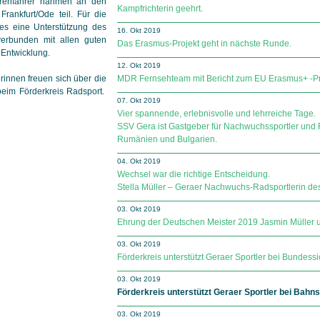
renfahrer nahmen an den
Kampfrichterin geehrt.
rankfurt/Ode teil. Für die
s eine Unterstützung des
16. Okt 2019
verbunden mit allen guten
Das Erasmus-Projekt geht in nächste Runde.
 Entwicklung.
12. Okt 2019
rinnen freuen sich über die
MDR Fernsehteam mit Bericht zum EU Erasmus+ -Pr
beim Förder­kreis Radsport.
07. Okt 2019
Vier spannende, erlebnisvolle und lehrreiche Tage.
SSV Gera ist Gastgeber für Nachwuchssportler und R
Rumänien und Bulgarien.
04. Okt 2019
Wechsel war die richtige Entscheidung.
Stella Müller – Geraer Nachwuchs-Radsportlerin d
03. Okt 2019
Ehrung der Deutschen Meister 2019 Jasmin Müller 
03. Okt 2019
Förderkreis unterstützt Geraer Sportler bei Bundes
03. Okt 2019
Förderkreis unterstützt Geraer Sportler bei Bahns
03. Okt 2019