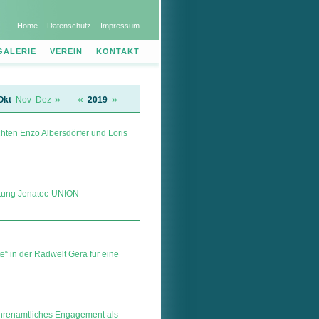
Home
Datenschutz
Impressum
GALERIE
VEREIN
KONTAKT
»
«
»
Okt
Nov
Dez
2019
chten Enzo Albersdörfer und Loris
ltung Jenatec-UNION
e“ in der Radwelt Gera für eine
ehrenamtliches Engagement als