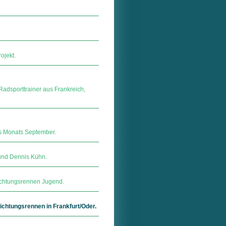
ojekt.
adsporttrainer aus Frankreich,
es Monats September.
und Dennis Kühn.
sichtungsrennen Jugend.
ichtungsrennen in Frankfurt/Oder.