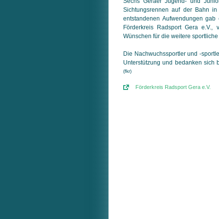
Sechs Geraer Jugend- und Junio
Sichtungsrennen auf der Bahn in F
entstandenen Aufwendungen gab e
Förderkreis Radsport Gera e.V., 
Wünschen für die weitere sportliche
Die Nachwuchssportler und -sportle
Unter­stüt­zung und bedanken sich 
(fkr)
Förderkreis Radsport Gera e.V.