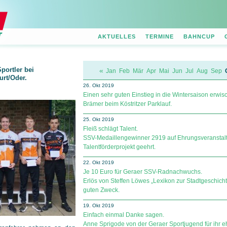
AKTUELLES
TERMINE
BAHNCUP
portler bei
«
Jan
Feb
Mär
Apr
Mai
Jun
Jul
Aug
Sep
urt/Oder.
26. Okt 2019
Einen sehr guten Einstieg in die Wintersaison erwis
Brämer beim Köstritzer Parklauf.
25. Okt 2019
Fleiß schlägt Talent.
SSV-Medaillengewinner 2919 auf Ehrungsveransta
Talentförderprojekt geehrt.
22. Okt 2019
Je 10 Euro für Geraer SSV-Radnachwuchs.
Erlös von Steffen Löwes „Lexikon zur Stadtgeschicht
guten Zweck.
19. Okt 2019
Einfach einmal Danke sagen.
Anne Sprigode von der Geraer Sportjugend für ihr 