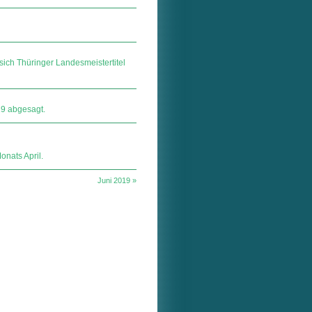
sich Thüringer Landesmeistertitel
9 abgesagt.
nats April.
Juni 2019 »