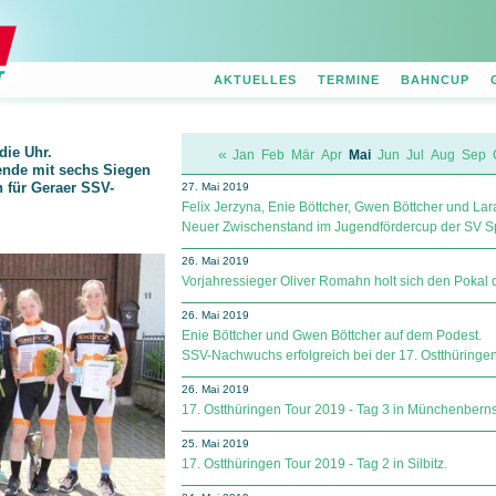
AKTUELLES
TERMINE
BAHNCUP
die Uhr.
«
Jan
Feb
Mär
Apr
Mai
Jun
Jul
Aug
Sep
ende mit sechs Siegen
n für Geraer SSV-
27. Mai 2019
Felix Jerzyna, Enie Böttcher, Gwen Böttcher und Lara
Neuer Zwischenstand im Jugendfördercup der SV Spar­
26. Mai 2019
Vorjahressieger Oliver Romahn holt sich den Pokal 
26. Mai 2019
Enie Böttcher und Gwen Böttcher auf dem Podest.
SSV-Nachwuchs erfolgreich bei der 17. Ostthüringen
26. Mai 2019
17. Ostthüringen Tour 2019 - Tag 3 in Münchenberns
25. Mai 2019
17. Ostthüringen Tour 2019 - Tag 2 in Silbitz.