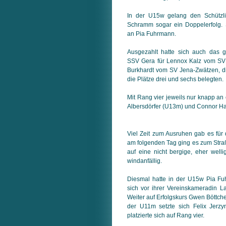
In der U15w gelang den Schützli
Schramm sogar ein Doppelerfolg. 
an Pia Fuhrmann.
Ausgezahlt hatte sich auch das 
SSV Gera für Lennox Kalz vom SV
Burkhardt vom SV Jena-Zwätzen, d
die Plätze drei und sechs belegten.
Mit Rang vier jeweils nur knapp an 
Albersdörfer (U13m) und Connor H
Viel Zeit zum Ausruhen gab es für 
am folgenden Tag ging es zum Straß
auf eine nicht bergige, eher well
windanfällig.
Diesmal hatte in der U15w Pia Fu
sich vor ihrer Vereinskameradin La
Weiter auf Erfolgskurs Gwen Böttcher
der U11m setzte sich Felix Jerz
platzierte sich auf Rang vier.