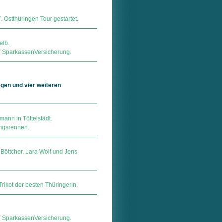
. Ostthüringen Tour gestartet.
elb.
ar­kas­sen­Ver­si­che­rung.
gen und vier weiteren
mann in Töttelstädt.
ungsrennen.
 Böttcher, Lara Wolf und Jens
rikot der besten Thüringerin.
ar­kas­sen­Ver­si­che­rung.