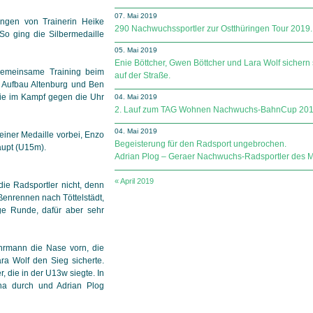
07. Mai 2019
ngen von Trainerin Heike
290 Nachwuchssportler zur Ostthüringen Tour 2019.
So ging die Silbermedaille
05. Mai 2019
Enie Böttcher, Gwen Böttcher und Lara Wolf sichern 
gemeinsame Training beim
auf der Straße.
 Aufbau Altenburg und Ben
ie im Kampf gegen die Uhr
04. Mai 2019
2. Lauf zum TAG Wohnen Nachwuchs-BahnCup 201
04. Mai 2019
einer Medaille vorbei, Enzo
Begeisterung für den Radsport ungebrochen.
aupt (U15m).
Adrian Plog – Geraer Nachwuchs-Radsportler des Mo
« April 2019
die Radsportler nicht, denn
enrennen nach Töttelstädt,
ige Runde, dafür aber sehr
hrmann die Nase vorn, die
ra Wolf den Sieg sicherte.
, die in der U13w siegte. In
yna durch und Adrian Plog