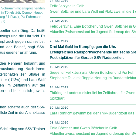
24. Mai 2019
Felix Jerzyna in Gelb.
e Schramm mit an­spre­chen­den
Gwen Böttcher und Lara Wolf mit Platz zwei in die 17
in Töttelstädt: Connor Haupt
urg / 1.Platz), Pia Fuhrmann
21. Mai 2019
upt)
Felix Jerzyna, Enie Böttcher und Gwen Böttcher in G
portler sein Ding. Da heißt
Aktueller Zwischenstand im Jugendfördercup der SV Sp
terwegs und die Uhr tickt. Es
mpf auch gegen sich selbst.
20. Mai 2019
Drei Mal Gold im Kampf gegen die Uhr.
nd der Beine“, sagt SSV-
Erfolgreiches Radsportwochenende mit sechs Sie
aus eigener Erfahrung.
Podestplätzen für Geraer SSV-Radsportler.
st den Rennern bekannt und
19. Mai 2019
erausforderung. Nach ihrem
Siege für Felix Jerzyna, Gwen Böttcher und Pia Fuhr
erschaften 1er Straße in
Stephanie Telle mit Topplatzierung im Bundessicht
tcher (U13w) und Lara Wolf
en im Zeitfahren auf der
18. Mai 2019
en und holten sich jeweils
Thüringer Landesmeistertitel im Zeitfahren für Gwen
Spitzbart.
hen schaffte auch der SSV-
10. Mai 2019
lste Zeit in der Altersklasse
Lara Röhricht gewinnt bei der TMP-Jugendtour das T
08. Mai 2019
Enie Böttcher und Gwen Böttcher in Gelb.
r Schützling von SSV-Trainer
Aktueller Zwischenstand im Jugendfördercup der SV Sp