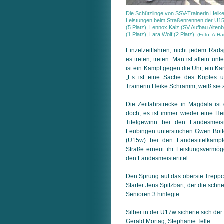
Die Schützlinge von SSV-Trainerin Heik
Leistungen beim Straßenrennen der U15 
(5.Platz), Lennox Kalz (SV Aufbau Altenb
(1.Platz), Lara Wolf (2.Platz).
(Foto: A.Ha
Einzelzeitfahren, nicht jedem Rads
es treten, treten. Man ist allein un
ist ein Kampf gegen die Uhr, ein Ka
„Es ist eine Sache des Kopfes u
Trainerin Heike Schramm, weiß sie 
Die Zeitfahrstrecke in Magdala i
doch, es ist immer wieder eine H
Titelgewinn bei den Landesmeist
Leubingen unterstrichen Gwen Böt
(U15w) bei den Landestitelkämpf
Straße erneut ihr Leistungsvermög
den Landesmeistertitel.
Den Sprung auf das oberste Treppc
Starter Jens Spitzbart, der die schnel
Senioren 3 hinlegte.
Silber in der U17w sicherte sich de
Gerald Mortag, Stephanie Telle.