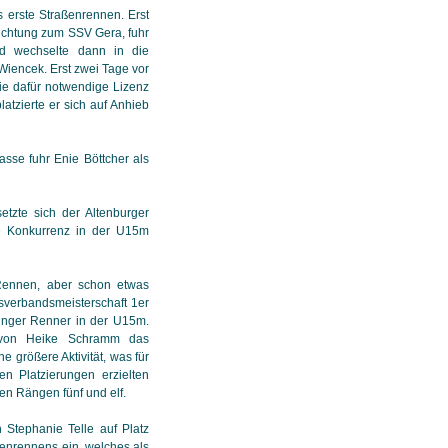
 erste Straßenrennen. Erst
ichtung zum SSV Gera, fuhr
d wechselte dann in die
Wiencek. Erst zwei Tage vor
 die dafür notwendige Lizenz
atzierte er sich auf Anhieb
asse fuhr Enie Böttcher als
etzte sich der Altenburger
e Konkurrenz in der U15m
 Rennen, aber schon etwas
sverbandsmeisterschaft 1er
ringer Renner in der U15m.
r von Heike Schramm das
ne größere Aktivität, was für
en Platzierungen erzielten
en Rängen fünf und elf.
 Stephanie Telle auf Platz
ßenrennens ein, welches als