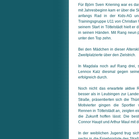
Für Björn Sven Kriening war es das
mit Jahresbeginn kam er über die S
anfangs Rad in der Kids-AG un
Trainingsgruppe U11 von Christian 
seinem Start in Töttelstädt hielt er
in seinen Händen. Mit Rang neun pl
unter den Top zehn.
Bei den Mädchen in dieser Alterskl
Zweitplatzierte über den Zielstrich.
In Magdala noch auf Rang drei, s
Lennox Kalz diesmal gegen sein
erfolgreich durch.
Noch nicht das erwartete aktive
besser als in Leubingen zur Lande
Straße, präsentierten sich die Thü
Motivierter gingen die Sportle
Rennen in Töttelstädt an, zeigten ei
die Zukunft hoffen lässt. Die best
Connor Haupt und Arthur Maul mit d
In der weiblichen Jugend trug sich
sechs in die Ergebnisliste des Stra