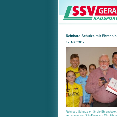
Reinhard Schulze mit Ehrenplak
19. Mär 2019
Reinhard Schulze erhält die Ehrenplak
im Beisein von SSV-Präsident Olaf Albre