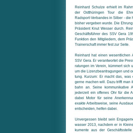
Reinhard Schulze erhielt im Ra
der Ostthüringen Tour die Ehre
Radsport-Ver­ban­des in Silber - di
bisher ver­ge­ben wurde. Die Ehrung
Präsident Knut Wesser durch. Rein
Geschäfts­führer des SSV Gera 199
Funktion den Mitgliedern, dem Prä
Trainerschaft immer fest zur Seite.
Reinhard hat einen wesentlichen 
SSV Gera. Er verantwortet die Press
ra­tun­gen im Verein, kümmert sich 
um die Lizenzbeantragungen und orga
tung. Kurzum: Er macht das, was e
gerne machen will. Dazu trifft man i
bahn an. Seine kommunikative Art
jeder­zeit ein offenes Ohr für die 
dabei Motor für seine Anerkennu
exakte Ar­beits­wei­se, seine Ausdau
ent­schei­den, helfen dabei.
Unvergessen bleibt sein Engagem
was­ser 2013, nachdem er in Kleinst
ku­men­te aus der Geschäftsstell