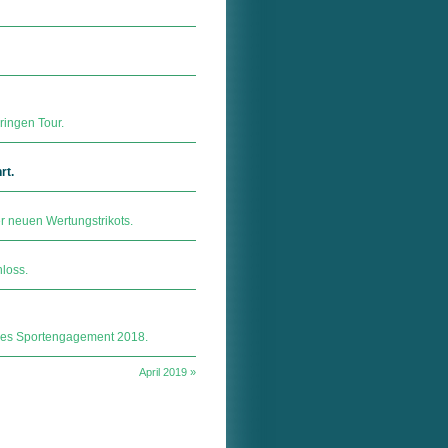
ringen Tour.
rt.
 neuen Wertungstrikots.
loss.
ales Sportengagement 2018.
April 2019 »