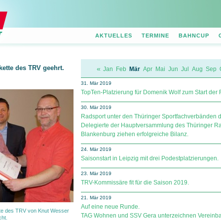
AKTUELLES
TERMINE
BAHNCUP
ette des TRV geehrt.
«
Jan
Feb
Mär
Apr
Mai
Jun
Jul
Aug
Sep
31. Mär 2019
TopTen-Platzierung für Domenik Wolf zum Start der
30. Mär 2019
Radsport unter den Thüringer Sportfachverbänden 
Delegierte der Hauptversammlung des Thüringer R
Blankenburg ziehen erfolgreiche Bilanz.
24. Mär 2019
Saisonstart in Leipzig mit drei Podestplatzierungen.
23. Mär 2019
TRV-Kommissäre fit für die Saison 2019.
21. Mär 2019
Auf eine neue Runde.
ette des TRV von Knut Wesser
TAG Wohnen und SSV Gera unterzeichnen Ver­ein­ba
cht.