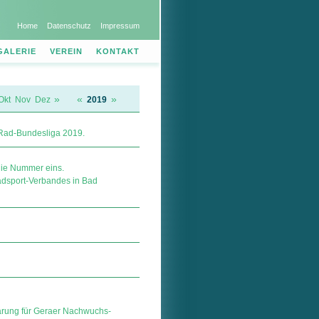
Home
Datenschutz
Impressum
GALERIE
VEREIN
KONTAKT
»
«
»
Okt
Nov
Dez
2019
 Rad-Bundesliga 2019.
die Nummer eins.
adsport-Verbandes in Bad
­rung für Geraer Nachwuchs-