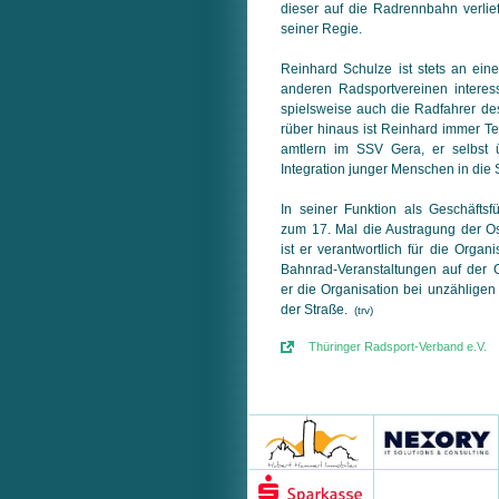
dieser auf die Radrennbahn verlief
seiner Regie.
Reinhard Schulze ist stets an ei
an­de­ren Radsportvereinen interess
spiels­wei­se auch die Radfahrer de
rü­ber hinaus ist Reinhard immer T
amt­lern im SSV Gera, er selbst
Integration junger Menschen in die 
In seiner Funktion als Geschäftsfü
zum 17. Mal die Austragung der O
ist er verantwortlich für die Orga
Bahn­rad-Veranstaltungen auf der G
er die Organisation bei unzähligen
der Straße.
(trv)
Thüringer Radsport-Verband e.V.