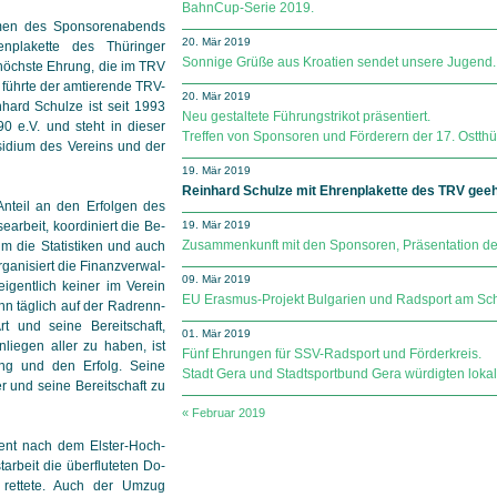
BahnCup-Serie 2019.
hmen des Sponsorenabends
20. Mär 2019
nplakette des Thüringer
Sonnige Grüße aus Kroatien sendet unsere Jugend.
e höchste Ehrung, die im TRV
 führte der amtierende TRV-
20. Mär 2019
hard Schulze ist seit 1993
Neu gestaltete Führungstrikot präsentiert.
0 e.V. und steht in dieser
Treffen von Sponsoren und Förderern der 17. Ostthü
sidium des Vereins und der
19. Mär 2019
Reinhard Schulze mit Ehrenplakette des TRV geeh
Anteil an den Erfolgen des
earbeit, koordiniert die Be­
19. Mär 2019
Zusammenkunft mit den Sponsoren, Präsentation der
um die Statistiken und auch
nisiert die Finanz­ver­wal­
09. Mär 2019
igentlich keiner im Verein
EU Erasmus-Projekt Bulgarien und Radsport am Sch
hn täglich auf der Rad­renn­
 und seine Bereit­schaft,
01. Mär 2019
Anliegen aller zu haben, ist
Fünf Ehrungen für SSV-Radsport und Förderkreis.
ng und den Erfolg. Seine
Stadt Gera und Stadtsportbund Gera würdigten lok
er und seine Bereitschaft zu
« Februar 2019
ent nach dem Elster-Hoch­
arbeit die überfluteten Do­
e rettete. Auch der Umzug